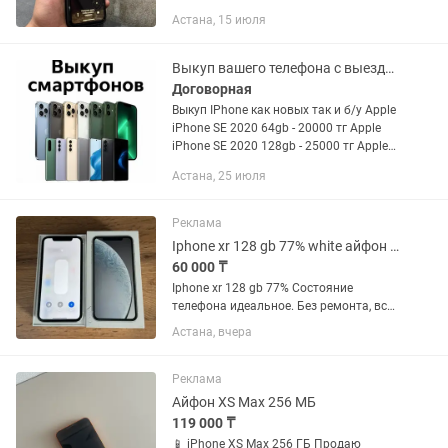
работает идеально всё тянет с
Астана, 15 июля
Айклауда выйду батарею держит
отлично в комплекте только чехол
Выкуп вашего телефона с выездом на ваш адрес
Договорная
Выкуп IPhone как новых так и б/у Apple
iPhone SE 2020 64gb - 20000 тг Apple
iPhone SE 2020 128gb - 25000 тг Apple
iPhone X 64gb - 28000 тг Apнple iPhone
Астана, 25 июля
X 256gb - 34000 тг Apple iPhone XS 64gb
-...
Реклама
Iphone xr 128 gb 77% white айфон хр 128
60 000 ₸
Iphone xr 128 gb 77% Состояние
телефона идеальное. Без ремонта, все
в оригинале. Скол и трещин нет, для
Астана, вчера
своих лет очень хорошо сохранился. В
комплекте: зарядка шнур блочок
(оригинал) Торг...
Реклама
Айфон XS Max 256 МБ
119 000 ₸
📱 iPhone XS Max 256 ГБ Продаю