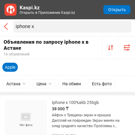
Kaspi.kz
Открыть
Открыть в Приложении Kaspi.kz
Объявления по запросу iphone x в
Астане
16 объявлений
Apple
Астана
Цена
На обмен
Есть фото
Iphone x 100%akb 256gb
38 000 ₸
Айфон х Трещины экран и крышка
Дисплей не поврежден Экран менян на
олед среднего качество Проблемы с
камерой Нет трутон Фейс айди есть В