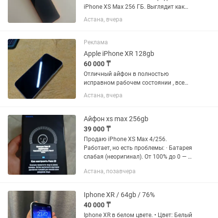
iPhone XS Max 256 ГБ. Выглядит как
айфон 17 про Макс Качество видео
Астана, вчера
супер , сама пользуюсь таким же уже
пол года , а этот покупала на подарок
братишке , так как он...
Реклама
Apple iPhone XR 128gb
60 000 ₸
Отличный айфон в полностью
исправном рабочем состоянии , все
родное все работает . Акум 76% но на
Астана, вчера
день хватает , при желании конечно
модно заменить , но у меня в
использовании нужды не было , фейс...
Айфон xs max 256gb
39 000 ₸
Продаю iPhone XS Max 4/256.
Работает, но есть проблемы: · Батарея
слабая (неоригинал). От 100% до 0 — 2
часа. При 30% греется и выключается. ·
Астана, позавчера
Face ID не работает. · По корпусу и
экрану мелкие...
Iphone XR / 64gb / 76%
40 000 ₸
Iphone XR в белом цвете. • Цвет: Белый