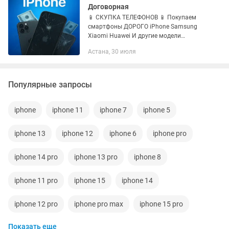
Договорная
📱 СКУПКА ТЕЛЕФОНОВ 📱 Покупаем
смартфоны ДОРОГО iPhone Samsung
Xiaomi Huawei И другие модели
Быстрая оценка Наличные сразу
Астана, 30 июля
Принимаем новые и б/у Даже с
трещинами и неисправностями
Честная...
Популярные запросы
iphone
iphone 11
iphone 7
iphone 5
iphone 13
iphone 12
iphone 6
iphone pro
iphone 14 pro
iphone 13 pro
iphone 8
iphone 11 pro
iphone 15
iphone 14
iphone 12 pro
iphone pro max
iphone 15 pro
Показать еще
iphone 13 pro max
iphone 14 pro max