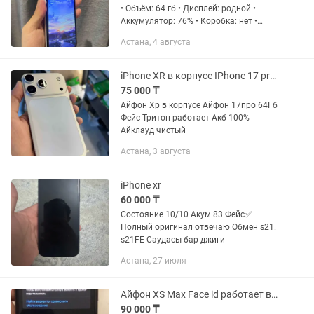
• Объём: 64 гб • Дисплей: родной •
Аккумулятор: 76% • Коробка: нет •
Фейс: рабочий • Truetone: рабочий Торг
Астана, 4 августа
на такси. Обмена нет.
iPhone XR в корпусе IPhone 17 pro 64Gb
75 000 ₸
Айфон Хр в корпусе Айфон 17про 64Гб
Фейс Тритон работает Акб 100%
Айклауд чистый
Астана, 3 августа
iPhone xr
60 000 ₸
Состояние 10/10 Акум 83 Фейс✅
Полный оригинал отвечаю Обмен s21.
s21FE Саудасы бар джиги
Астана, 27 июля
Айфон ХS Max Face id работает все работает
90 000 ₸