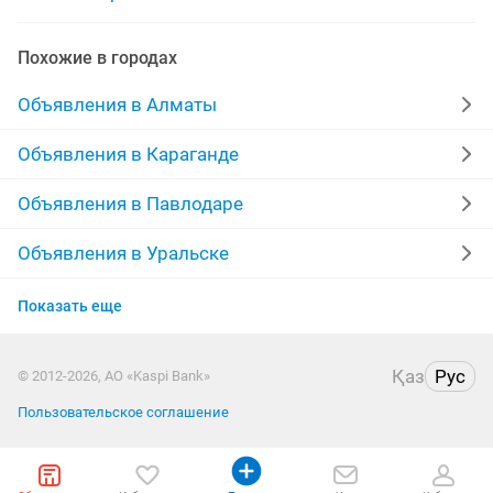
iphone 15 pro max
iphone 12 pro max
iphone se
Похожие в городах
Объявления в Алматы
Объявления в Караганде
Объявления в Павлодаре
Объявления в Уральске
Объявления в Кызылорде
Показать еще
Объявления в Казахстане
Қаз
Рус
© 2012-2026, АО «Kaspi Bank»
Пользовательское соглашение