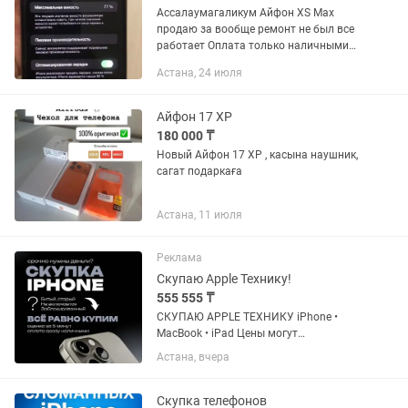
Ассалаумагаликум Айфон XS Max
продаю за вообще ремонт не был все
работает Оплата только наличными
или перевод Жусан банк память 64гб
Астана, 24 июля
Face ID все работает пишите мне 24/7
Айфон 17 ХР
180 000 ₸
Новый Айфон 17 ХР , касына наушник,
сагат подаркаға
Астана, 11 июля
Реклама
Скупаю Apple Технику!
555 555 ₸
СКУПАЮ APPLE ТЕХНИКУ iPhone •
MacBook • iPad Цены могут
варьироваться в зависимости от
Астана, вчера
объёма памяти, состояния устройства
и комплектации. IPHONE iPhone XS —
до 40 000 тг iPhone XR — до 40 000...
Скупка телефонов