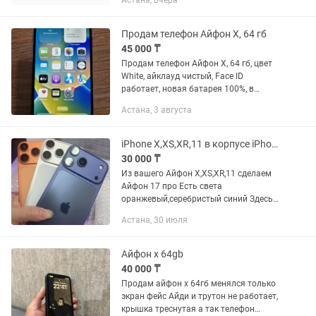
Астана, вчера
комплекте сам телефон
Продам телефон Айфон Х, 64 гб
45 000 ₸
Продам телефон Айфон Х, 64 гб, цвет
White, айклауд чистый, Face ID
работает, новая батарея 100%, в
комплекте сам телефон, цена
Астана, 3 августа
окончательная торга и обмена нет.
iPhone X,XS,XR,11 в корпусе iPhone 17 pro
30 000 ₸
Из вашего Айфон Х,XS,XR,11 сделаем
Айфон 17 про Есть света
оранжевый,серебристый синий Здесь
меняется тока корпус, остальное все
Астана, 30 июля
родной остается Цена ремонта 30К В
подарок чистка динамика
Айфон x 64gb
40 000 ₸
Продам айфон х 64гб менялся только
экран фейс Айди и трутон не работает,
крышка треснутая а так телефон