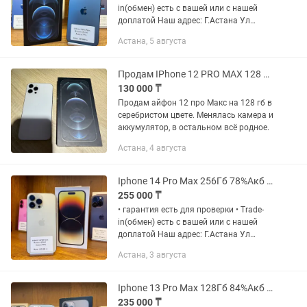
in(обмен) есть с вашей или с нашей
доплатой Наш адрес: Г.Астана Ул
Жанкент 96 Брайт Маркет для точной
Астана, 5 августа
информации напишите на График
работы с 10:00 до 00;00...
Продам IPhone 12 PRO MAX 128 gb silver
130 000 ₸
Продам айфон 12 про Макс на 128 гб в
серебристом цвете. Менялась камера и
аккумулятор, в остальном всё родное.
Астана, 4 августа
Iphone 14 Pro Max 256Гб 78%Акб Расссрочка 0-0-12
255 000 ₸
• гарантия есть для проверки • Trade-
in(обмен) есть с вашей или с нашей
доплатой Наш адрес: Г.Астана Ул
Жанкент 96 Брайт Маркет для точной
Астана, 3 августа
информации напишите на График
работы с 10:00 до 00;00...
Iphone 13 Pro Max 128Гб 84%Акб Рассрочка 0-0-12
235 000 ₸