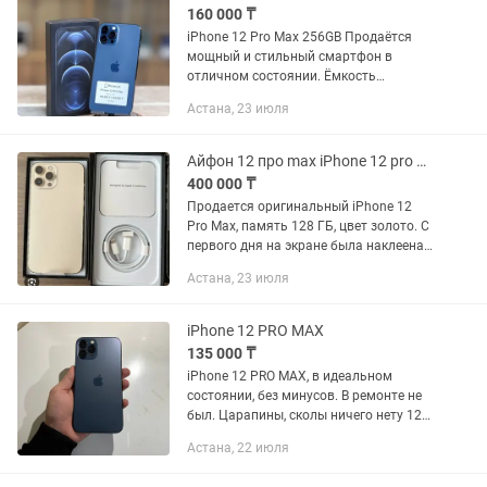
160 000 ₸
iPhone 12 Pro Max 256GB Продаётся
мощный и стильный смартфон в
отличном состоянии. Ёмкость
аккумулятора — 80% Память — 256GB
Астана, 23 июля
Цена: 160 000 тг Доступен Trade-in —
удобный способ обновить...
Айфон 12 про max iPhone 12 pro max
400 000 ₸
Продается оригинальный iPhone 12
Pro Max, память 128 ГБ, цвет золото. С
первого дня на экране была наклеена
защитная пленка. Телефон
Астана, 23 июля
использовался очень аккуратно.
Куплен в официальном магазине
APPLE...
iPhone 12 PRO MAX
135 000 ₸
iPhone 12 PRO MAX, в идеальном
состоянии, без минусов. В ремонте не
был. Царапины, сколы ничего нету 128
Гб Аккум 76 родной Фейс тритон
Астана, 22 июля
работает Купили примерно три года
назад новым Коробка есть...