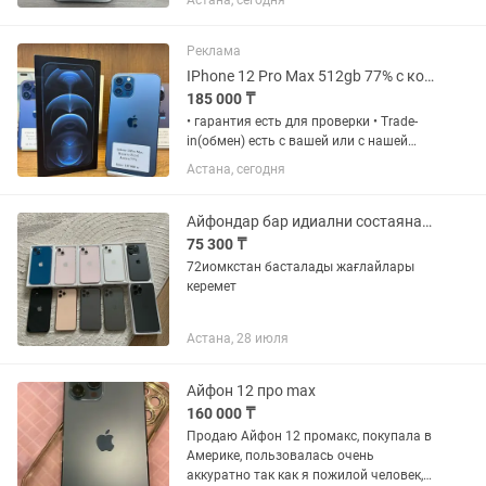
Астана, сегодня
менялся дисплеи на хорошый качество
работает без нариканий я сам
использую этот айфон минус
Реклама
пылинки...
IPhone 12 Pro Max 512gb 77% с коробкой Рассрочка 0 0 12
185 000 ₸
• гарантия есть для проверки • Trade-
in(обмен) есть с вашей или с нашей
доплатой Наш адрес: Г.Астана Ул
Астана, сегодня
Жанкент 96 Брайт Маркет для точной
информации напишите на График
работы с 10:00 до 00;00...
Айфондар бар идиални состаяна 11 12 13 12пр про макс 15про
75 300 ₸
72иомкстан басталады жағлайлары
керемет
Астана, 28 июля
Айфон 12 про max
160 000 ₸
Продаю Айфон 12 промакс, покупала в
Америке, пользовалась очень
аккуратно так как я пожилой человек,