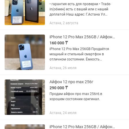
• гарантия есть для проверки • Trade-
in(обмен) есть с вашей или с нашей
доплатой Наш адрес: Г.Астана Ул
Жанкент 96 Брайт Маркет для точной
Астана, 2 августа
информации напишите на График
работы с 10:00 до 00;00...
iPhone 12 Pro Max 256GB / Айфон 12 Про Макс 256ГБ PhoneLab
160 000 ₸
iPhone 12 Pro Max 256GB Продаётся
мощный и стильный смартфон в
отличном состоянии. Ёмкость
аккумулятора — 75% Память — 256GB
Астана, 26 июля
Цена: 160 000 тг Доступен Trade-in —
удобный способ обновить...
Айфон 12 про max 256г
290 000 ₸
Продам айфон про max 256гб.в
хорошем состоянии оригинал.
Астана, 24 июля
iPhone 12 Pro Max 256GB / Айфон 12 Про Макс 256ГБ PhoneLab