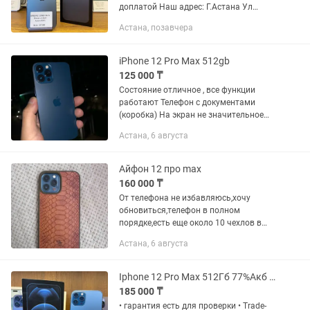
доплатой Наш адрес: Г.Астана Ул
Жанкент 96 Брайт Маркет для точной
Астана, позавчера
информации напишите на График
работы с 10:00 до 00;00...
iPhone 12 Pro Max 512gb
125 000 ₸
Состояние отличное , все функции
работают Телефон с документами
(коробка) На экран не значительное
пятно есть (на фото) Реальным
Астана, 6 августа
покупателям, сделаю хорошую скидку
Айфон 12 про max
160 000 ₸
От телефона не избавляюсь,хочу
обновиться,телефон в полном
порядке,есть еще около 10 чехлов в
подарок,когда пользовался смотрел за
Астана, 6 августа
ним,нет ни какими- сколов или
царапин,память 128. Дорогие друзья...
Iphone 12 Pro Max 512Гб 77%Акб Рассрочка 0-0-12
185 000 ₸
• гарантия есть для проверки • Trade-