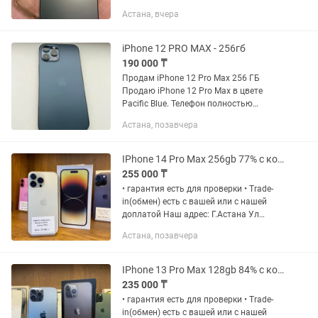
не умею пользоваться толком с
Астана, вчера
телефонами
iPhone 12 PRO MAX - 256гб
190 000 ₸
Продам iPhone 12 Pro Max 256 ГБ
Продаю iPhone 12 Pro Max в цвете
Pacific Blue. Телефон полностью
исправен, все функции работают без
Астана, позавчера
нареканий: Face ID, камеры, динамики,
микрофон, True Tone,...
IPhone 14 Pro Max 256gb 77% с коробкой Рассрочка 0 0 12
255 000 ₸
• гарантия есть для проверки • Trade-
in(обмен) есть с вашей или с нашей
доплатой Наш адрес: Г.Астана Ул
Жанкент 96 Брайт Маркет для точной
Астана, позавчера
информации напишите на График
работы с 10:00 до 00;00...
IPhone 13 Pro Max 128gb 84% с коробкой Рассрочка 0 0 12
235 000 ₸
• гарантия есть для проверки • Trade-
in(обмен) есть с вашей или с нашей