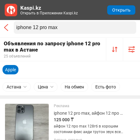
Kaspi.kz
Открыть
Открыть в Приложении Kaspi.kz
Объявления по запросу iphone 12 pro
max в Астане
25 объявлений
Apple
Астана
Цена
На обмен
Есть фото
Реклама
iphone 12 pro max, айфон 12 про max
125 000 ₸
айфон 12 про max 128гб в хорошем
состоянии феис аиди трутон звук все
работают идеально емкость 78%