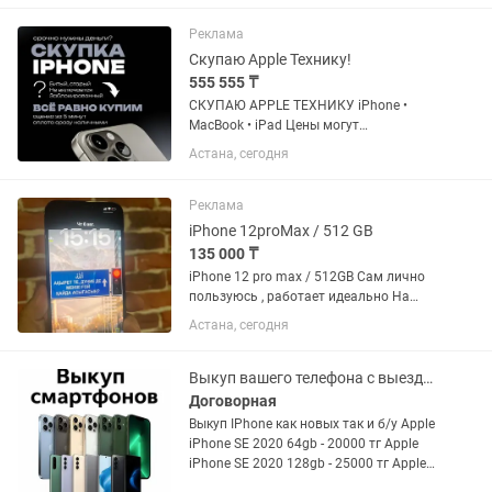
удобный способ обновить...
Реклама
Скупаю Apple Технику!
555 555 ₸
СКУПАЮ APPLE ТЕХНИКУ iPhone •
MacBook • iPad Цены могут
варьироваться в зависимости от
Астана, сегодня
объёма памяти, состояния устройства
и комплектации. IPHONE iPhone XS —
до 40 000 тг iPhone XR — до 40 000...
Реклама
iPhone 12proMax / 512 GB
135 000 ₸
iPhone 12 pro max / 512GB Сам лично
пользуюсь , работает идеально На
экране есть пятно, на работу никак
Астана, сегодня
абсолютно не влияет Коробка имеется,
все функции работают
Выкуп вашего телефона с выездом на ваш адрес
Договорная
Выкуп IPhone как новых так и б/у Apple
iPhone SE 2020 64gb - 20000 тг Apple
iPhone SE 2020 128gb - 25000 тг Apple
iPhone X 64gb - 28000 тг Apнple iPhone