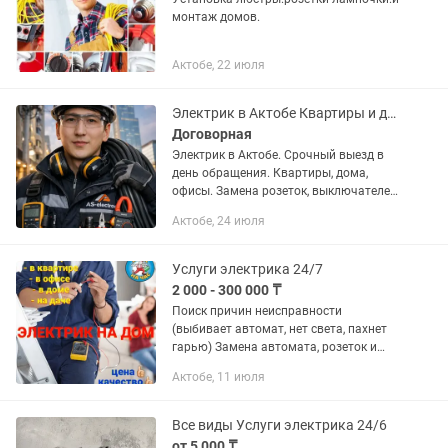
монтаж домов.
Актобе, 22 июля
Электрик в Актобе Квартиры и дома
Договорная
Электрик в Актобе. Срочный выезд в
день обращения. Квартиры, дома,
офисы. Замена розеток, выключателей,
автоматов. Поиск и устранение
Актобе, 24 июля
неисправностей. Пишите — отвечаю
быстро.
Услуги электрика 24/7
2 000 - 300 000 ₸
Поиск причин неисправности
(выбивает автомат, нет света, пахнет
гарью) Замена автомата, розеток и
выключателей, подкл счётчиков, УЗО и
Актобе, 11 июля
Реле напряжения. Установка люстр,
подкл бытовой техники!
Все виды Услуги электрика 24/6
от 5 000 ₸