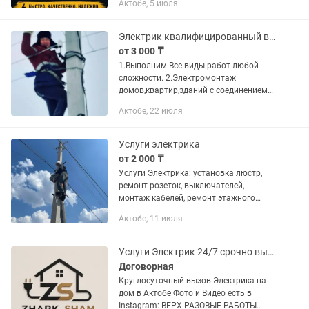
Актобе, 5 июля
толық ауыстыру 🛡️ Электр қалқаны
(щит), автоматтарды орнату 🏠 Жаңа
үйге...
Электрик квалифицированный в Актобе
от 3 000 ₸
1.Выполним Все виды работ любой
сложности. 2.Электромонтаж
домов,квартир,зданий с соединением
220/380 Вольт с щита,с столба,с
Актобе, 22 июля
подстанций. 3.Аварийный вызов.
4.Звоните прямо сейчас и получите...
Услуги электрика
от 2 000 ₸
Услуги Электрика: установка люстр,
ремонт розеток, выключателей,
монтаж кабелей, ремонт этажного
щитка.
Актобе, 11 июля
Услуги Электрик 24/7 срочно выезд КРУГЛОСУТОЧНО на дом
Договорная
Круглосуточный вызов Электрика на
дом в Актобе Фото и Видео есть в
Instagram: ВЕРХ РАЗОВЫЕ РАБОТЫ