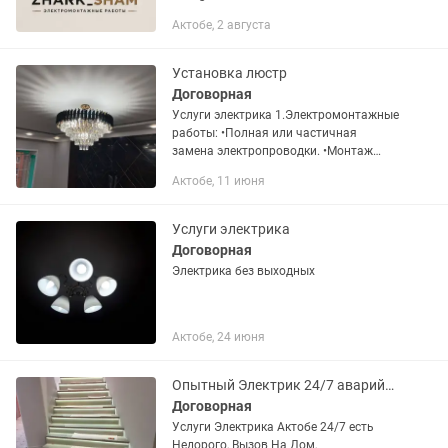
очень
Актобе, 2 августа
качественнооооооооооооооооооооооо
ооооооооооооооо ✅ -Светодиодные
ленты 12/24/220 вольт -...
Установка люстр
Договорная
Услуги электрика 1.Электромонтажные
работы: •Полная или частичная
замена электропроводки. •Монтаж
электрической проводки в квартирах,
Актобе, 11 июня
домах и офисах. •Прокладка кабелей в
стенах, потолках или...
Услуги электрика
Договорная
Электрика без выходных
Актобе, 24 июня
Опытный Электрик 24/7 аварийный выезд ремонт и обслуживание Недорого
Договорная
Услуги Электрика Актобе 24/7 есть
Недорого, Вызов На Дом,