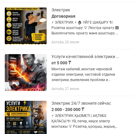
дачах, коттеджах. - Полная или
частичная замена...
Электрик
Договорная
⚡ ЭЛЕКТРИК ⚡ 🏠 ҮЙГЕ ШАҚЫРУ 🔌
Розетка ауыстыру 💡 Люстра орнату 🎛️
Выключатель орнату және ауыстыру ⚡
Электр монтаж жұмыстары 🏡 Үй
Актобе, 20 июля
ішіндегі барлық электр жұмыстары 🛠️
Ақауларды анықтау және жөндеу ✅...
Услуги качественной электрики жилых домах и коммерции!
от 5 000 ₸
Монтаж кабелей, монтаж черновой
отделки электрики, чистовой отделки
электрики, выявление проблем и
устранение проблем в электричестве,
Актобе, 27 июня
ремонт розеток, установка люстр и
бра, сборка электрических...
Электрик 24/7 звоните сейчас
2 000 - 200 000 ₸
⚡ ЭЛЕКТРИК ҚЫЗМЕТІ | АҚТӨБЕ
ҚАЛАСЫ 🔌 Үй, пәтер, кеңсе электр
монтажы 💡 Розетка, қосқыш, жарық
шамдарын орнату ⚡ Электр сымдарын