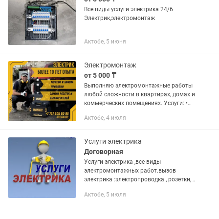
Все виды услуги электрика 24/6
Электрик,электромонтаж
Актобе, 5 июня
Электромонтаж
от 5 000 ₸
Выполняю электромонтажные работы
любой сложности в квартирах, домах и
коммерческих помещениях. Услуги: •
Замена и монтаж электропроводки. •
Актобе, 4 июля
Электромонтаж под ключ. • Установка
розеток, выключателей,...
Услуги электрика
Договорная
Услуги электрика ,все виды
электромонтажных работ.вызов
электрика :электропроводка , розетки,
установка люстры, выключатели и т.д.
Актобе, 5 июля
Чтобы экономить наше и ваше время
можете отправить сложности работы...