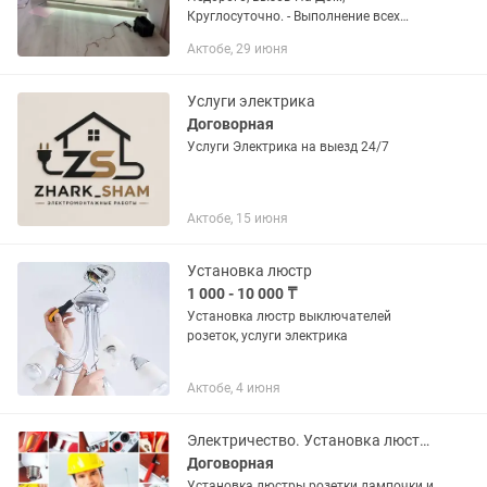
Круглосуточно. - Выполнение всех
необходимых электромонтажных
Актобе, 29 июня
работ в квартирах, новостройках,
дачах, коттеджах и промышленных
цехах -...
Услуги электрика
Договорная
Услуги Электрика на выезд 24/7
Актобе, 15 июня
Установка люстр
1 000 - 10 000 ₸
Установка люстр выключателей
розеток, услуги электрика
Актобе, 4 июня
Электричество. Установка люстры.розетки монтаж, демонтаж.
Договорная
Установка люстры.розетки лампочки.и