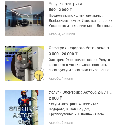
Услуги электрика
500 - 2 000 ₸
Предоставляю услуги электрика.
Любое время суток. Имеется напарник
Установка и подключение: — Люстры,
светильника, точечного освещения,
Актобе, 24 июля
подсветки. — Счетчика, прибора учета
— Розетки,...
Электрик недорого Установка люстры Электромонтаж Актобе
3 000 - 20 000 ₸
Электрик. Электромонтажник. Услуги
электрика в Актобе. Оказываю весь
спектр услуги электрика качественно в
Актобе Выполняю срочные
Актобе, 4 июня
(аварийные) выезды. Помогу
подключить свет. Звоните прямо
сейчас!...
Услуги Электрика Актобе 24/7 Недорого, Вызов На Дом, Круглосуточно
2 000 ₸
Услуги Электрика Актобе 24/7
Недорого, Вызов На Дом,
Круглосуточно. - Выполнение всех
необходимых электромонтажных
Актобе, 9 июля
работ в квартирах, новостройках,