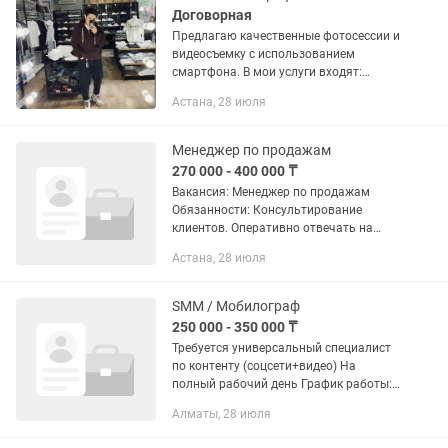
Договорная
Предлагаю качественные фотосессии и
видеосъемку с использованием
смартфона. В мои услуги входят:
-Сторисмейкер(оформление сторис)
Астана, 28 июля
-Составление контент-плана -Съемки...
Менеджер по продажам
270 000 - 400 000 ₸
Вакансия: Менеджер по продажам
Обязанности: Консультирование
клиентов. Оперативно отвечать на
теплые заявки, консультировать по
Астана, 28 июля
сотрудничеству. Всему обучим, для
работы предоставим рабочий...
SMM / Мобилограф
250 000 - 350 000 ₸
Требуется универсальный специалист
по контенту (соцсети+видео) На
полный рабочий день График работы:
🗓️ Пн-Пт 9:00-18:00 🗓️ Сб при
Алматы, 28 июля
необходимости 9:00-15:00 съемка на
объекте) не каждую сб❗️ Мы ищем...