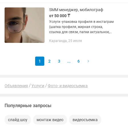
Строительные компании, Цветочные
магазины,...
SMM менеджер, мобилограф
от 50 000 ₸
Услуги -упаковка профиля в инстаграм
(шапка профиля, жирная строка,
ссылка для связи, папки актуальное,
визуал страницы на 15 фото) -создание
Караганда, 25 июля
контент-плана -составление визуала
страницы в...
1
2
3
...
6
Объявления
Услуги
Фото- и видеосъемка
Популярные запросы
слайд шоу
монтаж видео
видеосъемка