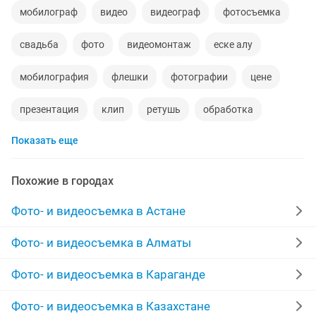
мобилограф
видео
видеограф
фотосъемка
свадьба
фото
видеомонтаж
еске алу
мобилография
флешки
фотографии
цене
презентация
клип
ретушь
обработка
Показать еще
фотошоп
ищу моделей
банкет
обработка фотографий
реставрация фотографий
Похожие в городах
ролики
фильмы
мобилограф для
Фото- и видеосъемка в Астане
реставрация фото
дрон
мобилографа
Фото- и видеосъемка в Алматы
на не полный
love story
видеокассеты
Фото- и видеосъемка в Караганде
распечатки
фото видео
русский казахский
Фото- и видеосъемка в Казахстане