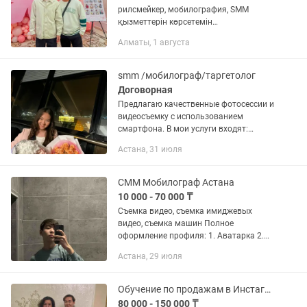
рилсмейкер, мобилография, SMM
қызметтерін көрсетемін
Сертификатталған контент
Алматы, 1 августа
жасаушымын. Контраст Біржан Әшім
және Қыран Талапбек Мобилография 1-
8 оқығанмын Айфон...
smm /мобилограф/таргетолог
Договорная
Предлагаю качественные фотосессии и
видеосъемку с использованием
смартфона. В мои услуги входят:
-Сторисмейкер(оформление сторис)
Астана, 31 июля
-Составление контент-плана -Съемки...
СММ Мобилограф Астана
10 000 - 70 000 ₸
Съемка видео, съемка имиджевых
видео, съемка машин Полное
оформление профиля: 1. Аватарка 2.
Шапка профиля 3. Пакеты рилс(10-5
Астана, 29 июля
видео рилс, каждый рилс по 6к) 4.
Создание обложек для актуальных 5....
Обучение по продажам в Инстаграм
80 000 - 150 000 ₸