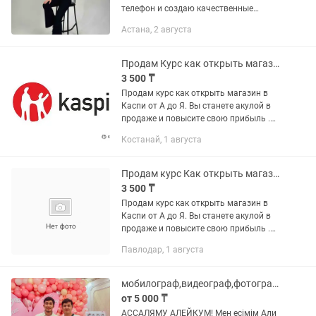
телефон и создаю качественные
мобильные фото и видео, которые не
Астана, 2 августа
отличаются от профессиональной
съемки. Работаю ответственно и
всегда...
Продам Курс как открыть магазин на Каспи
3 500 ₸
Продам курс как открыть магазин в
Каспи от А до Я. Вы станете акулой в
продаже и повысите свою прибыль .
Каспи магазин это большая
Костанай, 1 августа
возможность для больших продаж.
Отличная возможность повысить...
Продам курс Как открыть магазин на Каспи
3 500 ₸
Продам курс как открыть магазин в
Каспи от А до Я. Вы станете акулой в
продаже и повысите свою прибыль .
Каспи магазин это большая
Павлодар, 1 августа
возможность для больших продаж.
Отличная возможность повысить...
мобилограф,видеограф,фотограф,смм,обучение,курс,алматы
от 5 000 ₸
АССАЛЯМУ АЛЕЙКУМ! Мен есімім Али