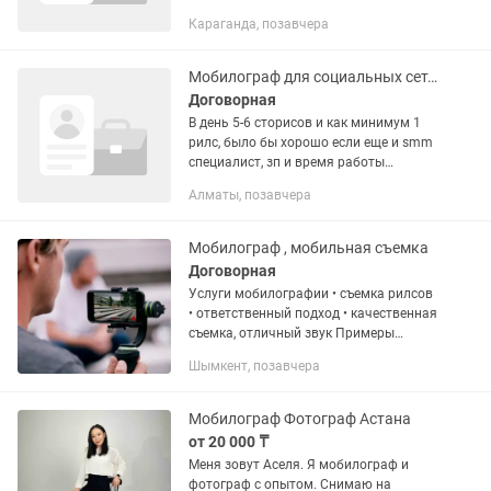
Караганда, позавчера
Мобилограф для социальных сетей
Договорная
В день 5-6 сторисов и как минимум 1
рилс, было бы хорошо если еще и smm
специалист, зп и время работы
договоримся
Алматы, позавчера
Мобилограф , мобильная съемка
Договорная
Услуги мобилографии • съемка рилсов
• ответственный подход • качественная
съемка, отличный звук Примеры
съемки можете посмотреть по запросу.
Шымкент, позавчера
Мобилограф Фотограф Астана
от 20 000 ₸
Меня зовут Аселя. Я мобилограф и
фотограф с опытом. Снимаю на