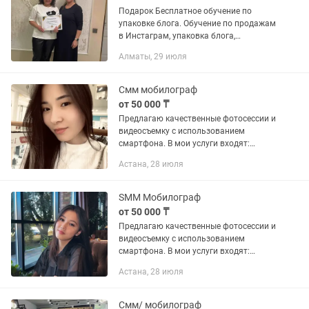
Подарок Бесплатное обучение по
упаковке блога. Обучение по продажам
в Инстаграм, упаковка блога,
мобилография, монтаж, рилсы, таргет.
Алматы, 29 июля
Это просто курсы, это наставничество.
Передам свой опыт и...
Смм мобилограф
от 50 000 ₸
Предлагаю качественные фотосессии и
видеосъемку с использованием
смартфона. В мои услуги входят:
-Сторисмейкер(оформление сторис)
Астана, 28 июля
-Составление контент-плана -Съемки...
SMM Мобилограф
от 50 000 ₸
Предлагаю качественные фотосессии и
видеосъемку с использованием
смартфона. В мои услуги входят:
-Сторисмейкер(оформление сторис)
Астана, 28 июля
-Составление контент-плана -Съемки...
Смм/ мобилограф