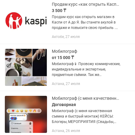
Продам курс «как открыть Каспи магазин»?
3 500 ₸
Продам курс как открыть магазин в
Каспи от А до Я. Вы станете акулой в
продаже и повысите свою прибыль .
Каспи магазин это большая
Актобе, 27 июля
возможность для больших продаж.
Отличная возможность повысить...
Мобилограф
от 15 000 ₸
Мобилограф📱 Провожу коммерческие,
индивидуальные и экспертные,
предметные съёмки. Так же
мероприятия и концерты Снимаю на
Астана, 27 июля
IPhone, имеется
стабилизатор,свет,петлички,штатив.
Снимаю рилсы, видео с...
Мобилограф (с меня качественная сьемка и быстрый монтаж)
Договорная
Мобилограф (с меня качественная
съемка и быстрый монтаж) КЕЙСЫ:
Блогеры, МЕРОПРИЯТИЯ (Свадьбы,
Корпоративы, Тематические
Астана, 26 июля
вечеринки) Частные школы,