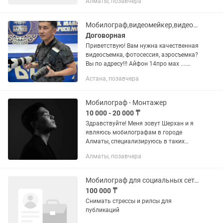
Алматы, позавчера
видео роликов, от 1 до 3 минут В
неделю 3 дня...
Мобилограф,видеомейкер,видеограф ,аэросьемка
Договорная
Приветствую! Вам нужна качественная
видеосъемка, фотосессия, аэросъемка?
Вы по адресу!!! Айфон 14про мах ....
Работаю с заказами любого
Астана, позавчера
характера: 1.Фотосессия - 1 час -
15000...
Мобилограф - Монтажер
10 000 - 20 000 ₸
Здравствуйте! Меня зовут Шерхан и я
являюсь мобилографам в городе
Алматы, специализируюсь в таких
съемках как: • Экспертный рилс •
Алматы, позавчера
Коммерческая съемка • Бэкстейдж
видео • Отчетное видео • Fashion...
Мобилограф для социальных сетей
100 000 ₸
Снимать стрессы и рилсы для
публикаций