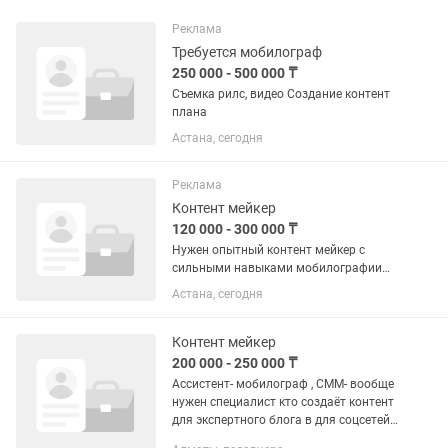
Реклама
Требуется мобилограф
250 000 - 500 000 ₸
Съемка рилс, видео Создание контент
плана
Астана, сегодня
Реклама
Контент мейкер
120 000 - 300 000 ₸
Нужен опытный контент мейкер с
сильными навыками мобилографии
Требования: - Мобилограф опыт от 2
Астана, сегодня
лет - 30 рилсов в месяц Сфера
организация мероприятий для детей и
взрослых. Условия: Свободный...
Контент мейкер
200 000 - 250 000 ₸
Ассистент- мобилограф , СММ- вообще
нужен специалист кто создаёт контент
для экспертного блога в для соцсетей.
В месяц 60-70 единиц пост-карусели +