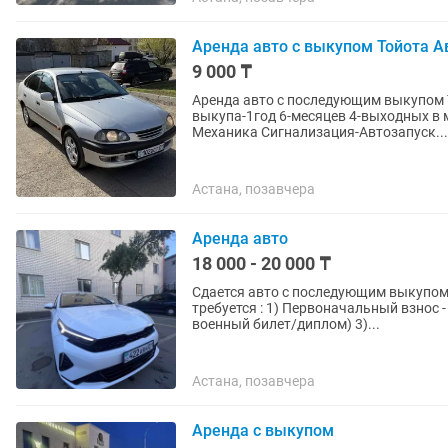
Аренда авто с выкупом Тойота А
9 000 ₸
Аренда авто с последующим выкупом Тойота Авенсис 2000 года Аренда-9000 Срок
выкупа-1год 6-месяцев 4-выходных в месяце
Механика Сигнализация-Автозапуск...
Астана, позавчера
Аренда авто
18 000 - 20 000 ₸
Сдается авто с последующим выкупом Kia K3 2022 Акпп -18.000 сутки на 36 месяцев Ч
требуется : 1) Первоначальный взнос - от 250.000+ с
военный билет/диплом) 3)...
Астана, позавчера
Аренда с выкупом