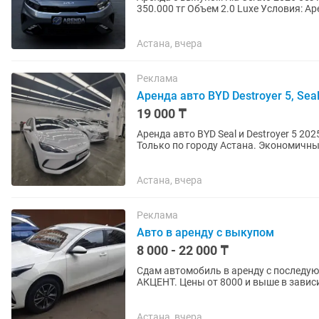
350.000 тг Объем 2.0 Luxe Условия: Ар
неделю полагается...
Астана, вчера
Реклама
Аренда авто BYD Destroyer 5, Seal
19 000 ₸
Аренда авто BYD Seal и Destroyer 5 2025. На длительный срок. Или с последующим выку
Только по городу Астана. Экономичный гибрид, автомобили очень резвые и мощные, поэтому
большой стаж...
Астана, вчера
Реклама
Авто в аренду с выкупом
8 000 - 22 000 ₸
Сдам автомобиль в аренду с последу
АКЦЕНТ. Цены от 8000 и выше в зави
Астана, вчера