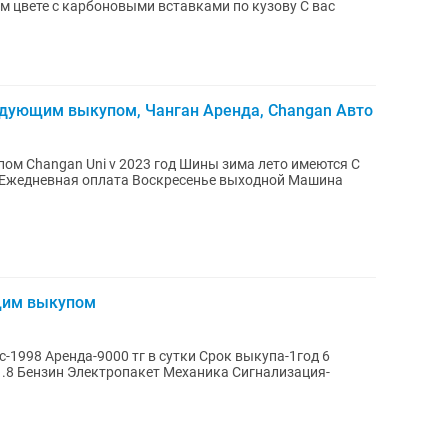
дующим выкупом, Чанган Аренда, Changan Авто
меются С
щим выкупом
да-9000 тг в сутки Срок выкупа-1год 6