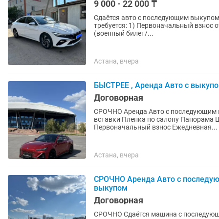
9 000 - 22 000 ₸
Сдаётся авто с последующим выкупом. Hyundai Elantra 2024 АКПП Ежедневно по 22 000 
требуется: 1) Первоначальный взнос от 300 000 + 
(военный билет/...
Астана, вчера
БЫСТРЕЕ , Аренда Авто с выкупо
Договорная
СРОЧНО Аренда Авто с последующим выкупом на 3 года Changan Uni V 2023 года Карбоновые
вставки Пленка по салону Панорама Шины зима лето имеются С ВАС ТРЕБУЕТСЯ
Первоначальный взнос Ежедневная...
Астана, вчера
СРОЧНО Аренда Авто с последующ
выкупом
Договорная
СРОЧНО Сдаётся машина с последующим выкупом на 3 года Changan Uni v 2023 год Шины