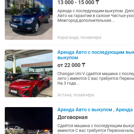
13 000 - 15 000 ₸
Аренда с последующим выкупом. Депоз
Авто на гарантии в салоне Чистые ухоженные Под выкуп машины эксплуатируется по городу
Межгород дополнительная...
Караганда, позавчера
Аренда Авто с последующим вык
выкупом
от 22 000 ₸
Changan Uni V сдаётся машина с последующим выкупо
лето ) имеются С вас требуется Первоначальный взнос (можем разделить) Ежедневная оплата
На 3 года...
Астана, позавчера
Аренда Авто с выкупом , Аренда
Договорная
Сдаётся машина с последующим выкупом Машина 2023 года Пробег 89к Шины з
имеются С вас требуется Первоначальный взнос Ежедневная оплата На 3 года оформляется