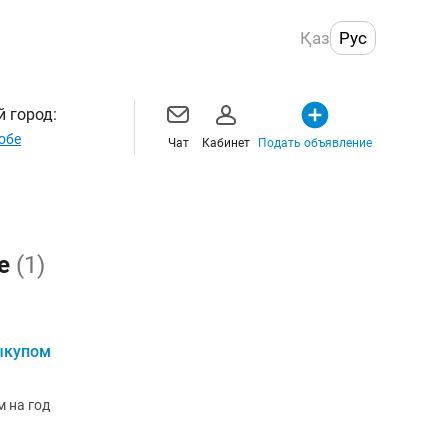
Қаз
Рус
 город:
обе
Чат
Кабинет
Подать объявление
бе
(1)
ыкупом
 на год