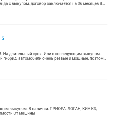
енда с выкупом, договор заключается на 36 месяцев В
 5
пом.
ющим выкупом. В наличии: ПРИОРА, ЛОГАН, КИА К3,
симости От машины