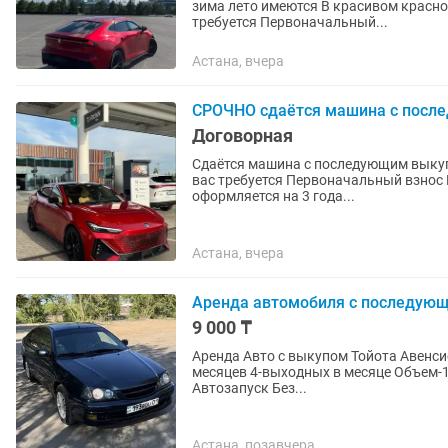
зима лето имеются В красивом красном цвете с карбоновыми вставками по кузову С вас
требуется Первоначальный...
Астана, вчера
СРОЧНО сдаётся машина с после
Договорная
Сдаётся машина с последующим выкупом Changan Uni v 2023 год Шины зима лето и
вас требуется Первоначальный взнос Ежедневная оплата Воскресенье выходной Машина
оформляется на 3 года...
Астана, вчера
Аренда автомобиля с последую
9 000 ₸
Аренда Авто с выкупом Тойота Авенсис-1998 Арен
месяцев 4-выходных в месяце Объем-1.8 Бензин Электропакет Механика Сигнализация-
Автозапуск Без...
Астана, позавчера