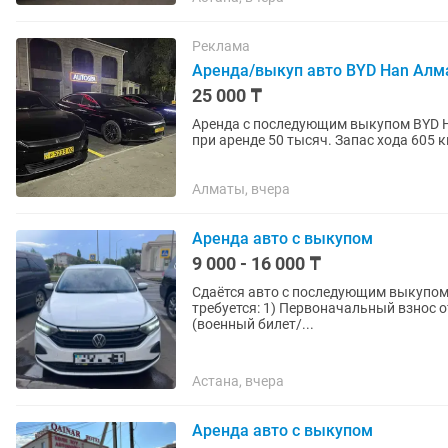
Реклама
Аренда/выкуп авто BYD Han Ал
25 000 ₸
Аренда с последующим выкупом BYD H
при аренде 50 тысяч. Запас хода 605 к
2025 года. Входит в...
Алматы, вчера
Аренда авто с выкупом
9 000 - 16 000 ₸
Сдаётся авто с последующим выкупом. Volkswagen Polo 2020 АКПП Ежедневно по 16 000 
требуется: 1) Первоначальный взнос от 200 000 + 
(военный билет/...
Астана, вчера
Аренда авто с выкупом