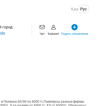
Қаз
Рус
 город:
обе
Чат
Кабинет
Подать объявление
 и Пеленка 60/90 по 4000 тг,Памперсы разные фирмы
00тг, Л ка размер от 6000 тг, ХЛ от 6000тг. Обращаться