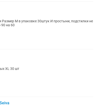
 не
а -3.000т) размер 90 на 60
лых XL 30 шт
Seiva