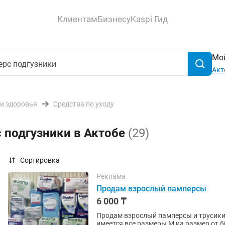
Клиентам
Бизнесу
Kaspi Гид
Мой
Акт
 и здоровья
Средства по уходу
 подгузники в Актобе
(29)
Сортировка
Реклама
Продам взрослый памперсы
6 000 ₸
Продам взрослый памперсы и трусики
имеется все размеры М ка размер от 60