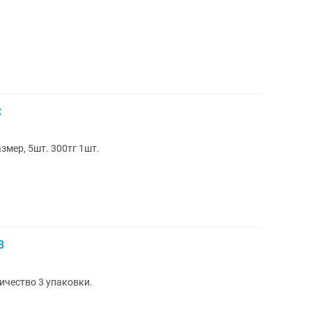
х
змер, 5шт. 300тг 1шт.
3
ичество 3 упаковки.