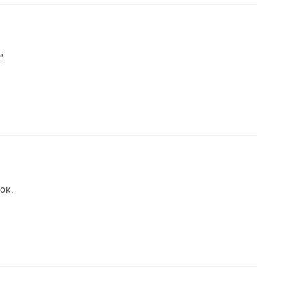
”
ок.