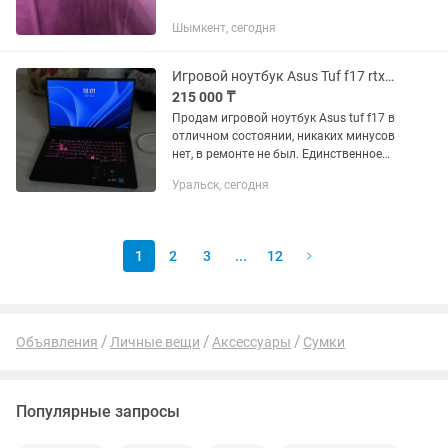
Шымкент, сегодня
Игровой ноутбук Asus Tuf f17 rtx3050ti
215 000 ₸
Продам игровой ноутбук Asus tuf f17 в
отличном состоянии, никаких минусов
нет, в ремонте не был. Единственное
нету одной кнопки,стоит 50тг новые и
Уральск, сегодня
кнопки S-Z-X не работают. Экран 17
дюймов 144гц, в...
1
2
3
...
12
Объявления
Личные вещи
Аксессуары
Сумки
Популярные запросы