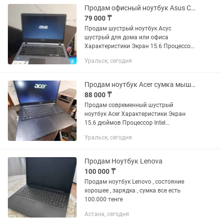
комплекте есть зарядка,мышь и
Продам офисный ноутбук Asus Сумка мышка
сумка!...
79 000 ₸
Продам шустрый ноутбук Асус
шустрый для дома или офиса
Характеристики Экран 15.6 Процессор
Intel Ram 8gb Ssd 128gb Uhd video
Уральск, сегодня
Заряд держит хорошо Установлены
программы антивирус
Продам ноутбук Acer сумка мышка в комплекте
88 000 ₸
Продам современный шустрый
ноутбук Acer Характеристики Экран
15.6 дюймов Процессор Intel
Оперативной памяти 8гб Ssd disk
Уральск, сегодня
256gb Uhd video В отличном состоянии
Зарядка держит 2-4часа
Установлены...
Продам Ноутбук Lenova
100 000 ₸
Продам ноутбук Lenovo , состояние
хорошее , зарядка , сумка все есть
100.000 тенге
Астана, сегодня