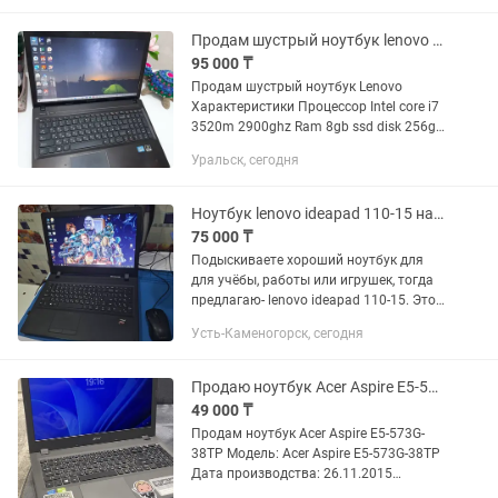
Продам шустрый ноутбук lenovo core i7
95 000 ₸
Продам шустрый ноутбук Lenovo
Характеристики Процессор Intel core i7
3520m 2900ghz Ram 8gb ssd disk 256gb
Nvidia 635m 2gb В хорошем состоянии
Уральск, сегодня
Аккумулятор держит заряд Подойдёт
для работы учёбы 1с...
Ноутбук lenovo ideapad 110-15 на i7 (6498u)
75 000 ₸
Подыскиваете хороший ноутбук для
для учёбы, работы или игрушек, тогда
предлагаю- lenovo ideapad 110-15. Этот
ноутбук в свое время был рабочей
Усть-Каменогорск, сегодня
лошадкой и многим помогал по с
курсовыми, расчётам,...
Продаю ноутбук Acer Aspire E5-573G-38TP
49 000 ₸
Продам ноутбук Acer Aspire E5-573G-
38TP Модель: Acer Aspire E5-573G-38TP
Дата производства: 26.11.2015
Надёжный ноутбук для учёбы, работы,