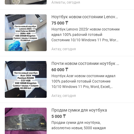
Алматы, сегодня
фильмов, интернета и
нетребовательных...
Ноутбук новом состоянии Lenovo 2025г
75 000 ₸
Ноутбук Lenovo 2025г новом состоянии
идеал 100% рабочий готовый
Состояние 10/10 Windows 11 Pro, Word,
Excell, Nclayer, Java, Adobe Reader,
Актау, сегодня
Произвели чистку, смазали кулер,
заменили...
Почти новом состоянии ноутбук Acer
60 000 ₸
Ноутбук Acer новом состоянии идеал
100% рабочий готовый Состояние
10/10 Windows 11 Pro, Word, Excell,
Nclayer, Java, Adobe Reader, Произвели
Актау, сегодня
чистку, смазали кулер, заменили...
Продам сумки для ноутбука
5 000 ₸
Продам сумки для ноутбука,
абсолютно новые, 5000 каждая