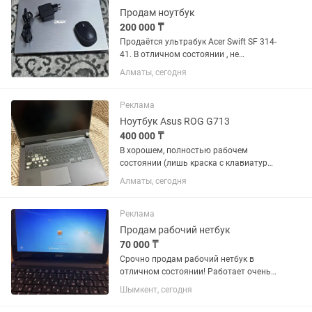
скрытых...
Продам ноутбук
200 000 ₸
Продаётся ультрабук Acer Swift SF 314-
41. В отличном состоянии , не
ремонтировался никогда 100%.В
Алматы, сегодня
комплекте есть зарядное устройство и
беспроводная мышка а так же сумка
для ноутбука. Торг не большой....
Реклама
Ноутбук Asus ROG G713
400 000 ₸
В хорошем, полностью рабочем
состоянии (лишь краска с клавиатуры
сошла). Спецификация на третьей
Алматы, сегодня
фотке, подробнее поищите в Гугле
Использовался в учебе (работе) и
иногда в играх. Желательно
Реклама
обслужить...
Продам рабочий нетбук
70 000 ₸
Срочно продам рабочий нетбук в
отличном состоянии! Работает очень
хорошо,для студентов и работающим в
Шымкент, сегодня
офисе и дома! Не был на
ремонте,зарядка хорошо держится,в