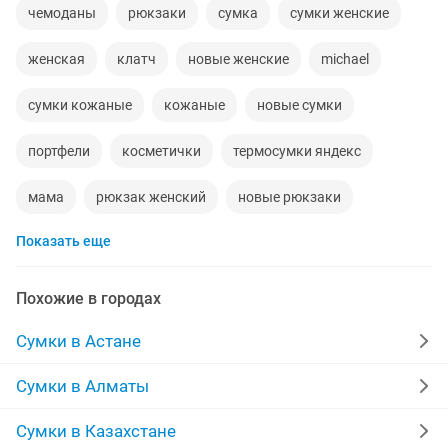
чемоданы
рюкзаки
сумка
сумки женские
женская
клатч
новые женские
michael
сумки кожаные
кожаные
новые сумки
портфели
косметички
термосумки яндекс
мама
рюкзак женский
новые рюкзаки
Показать еще
натуральная кожа
новая сумочка
кожа
michael kors
чехол на айфон
чехлы на iphone
Похожие в городах
ранец
сумка оригинал
сумочки женские
Сумки в Астане
iphone чехол
сумочка
бумажники
Сумки в Алматы
сумка женская новая
клатч мужской
Сумки в Казахстане