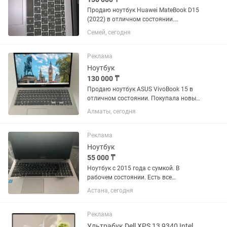
Продаю ноутбук Huawei MateBook D15
(2022) в отличном состоянии.
Пользовалась им аккуратно и только
Семей, сегодня
для учебы. Не роняла, не перегревала,
все работает идеально. Внутри ноутбук
как новый. Чистый,...
Реклама
Ноутбук
130 000 ₸
Продаю ноутбук ASUS VivoBook 15 в
отличном состоянии. Покупала новым
за 180 000 тг, пользовалась всего 6
Алматы, сегодня
месяцев. Приобретала для работы
после устройства в туристическую
компанию. Сейчас уволилась,...
Реклама
Ноутбук
55 000 ₸
Ноутбук с 2015 года с сумкой. В
рабочем состоянии. Есть все
необходимые браузеры.
Астана, сегодня
Реклама
Ультрабук Dell XPS 13 9340 Intel Core Ultra 7 (16core) 32GB 1TB Office 365