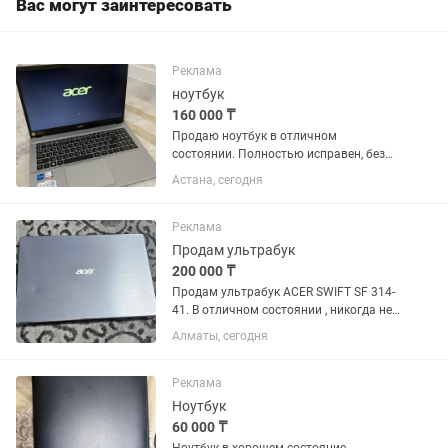
Вас могут заинтересовать
Реклама
ноутбук
160 000 ₸
Продаю ноутбук в отличном
состоянии. Полностью исправен, без
скрытых дефектов. Отлично подойдет
Астана, сегодня
для работы, учебы и повседневного
использования. Acer Aspire 3 A315-59 •
Intel Core i5-1235U...
Реклама
Продам ультрабук
200 000 ₸
Продам ультрабук ACER SWIFT SF 314-
41. В отличном состоянии , никогда не
ремонтировался 100%. В комплекте
Алматы, сегодня
есть зарядное устройство и
беспроводная мышка. Так же сумка
для ноутбука. Торг не большой...
Реклама
Ноутбук
60 000 ₸