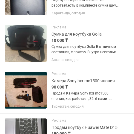
Ноутбук в хорошем состояние
работает,есть в комплекте сумка шнур
зарядки реальному покупателю 90.000
Караганда, сегодня
Реклама
Сумка для ноутбука Golla
10 000 ₸
Сумка для ноутбука Golla В отличном
состоянии, с поясом Внутри несколько
отделений Цена: 10 000 тенге Торг
Астана, сегодня
уместен
Реклама
Камера Sony hxr mc1500 япония
90 000 ₸
Продам Камера Sony hxr mc1500
япония, все работает, 32гб памит.
Комплекте 2 батарея, зарядка, штатиф,
Туркестан, сегодня
сумка. Келісім бар, обмен ноутбук
болады. Адрес Жаңа кала 11 көше 39/1
домда
Реклама
Продам ноутбук Huawei Mate D15
150 000 ₸