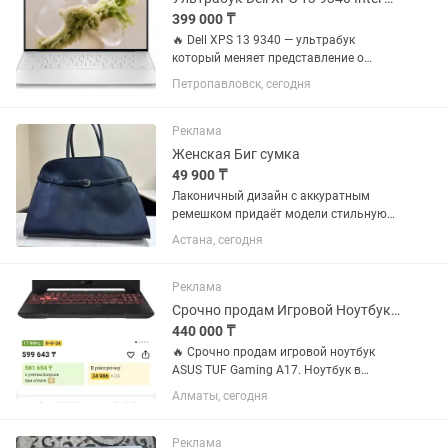
399 000 ₸
🔥 Dell XPS 13 9340 — ультрабук
который меняет представление о
ноутбуках Вы держите в руках один из
Петропавловск, сегодня
лучших ультрабуков планеты.
Алюминий авиационного класса,
сенсорный экран профессионального
Реклама
уровня,...
Женская Биг сумка
49 900 ₸
Лаконичный дизайн с аккуратным
ремешком придаёт модели стильную
сдержанность и делает её
Астана, сегодня
универсальной под любой гардероб.
Удобная форма позволяет вместить
всё необходимое, вместится ноутбук.
Реклама
Жёсткие...
Срочно продам Игровой Ноутбук Asus Tuf Geaming A17
440 000 ₸
🔥 Срочно продам игровой ноутбук
ASUS TUF Gaming A17. Ноутбук в
состоянии, близком к новому.
Алматы, сегодня
Покупался в конце 2025
года,использовался очень редко.
Полностью исправен, без ремонтов и
Реклама