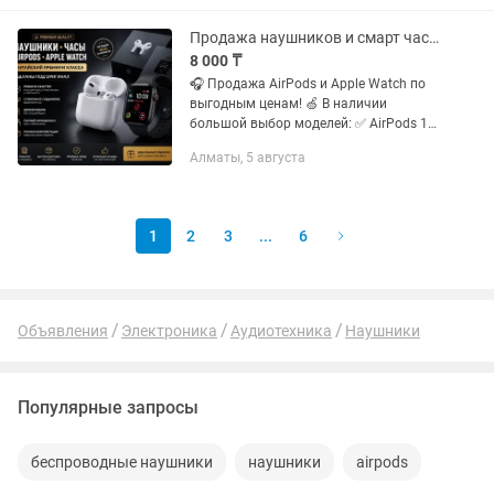
Продажа наушников и смарт часов Apple
8 000 ₸
🎧 Продажа AirPods и Apple Watch по
выгодным ценам! 🍏 В наличии
большой выбор моделей: ✅ AirPods 1
✅ AirPods 2 ✅ AirPods Pro (3-го
Алматы, 5 августа
поколения) ✅ AirPods Max Предлагаем
несколько вариантов...
1
2
3
...
6
Объявления
Электроника
Аудиотехника
Наушники
Популярные запросы
беспроводные наушники
наушники
airpods