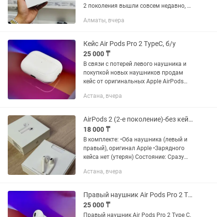
2 поколения вышли совсем недавно, но
уже доступны в максимальном
Алматы, вчера
качестве! ЕСЛИ КРАТКО: 📍рабочая
анимация на iOS 16 📍корпус и
комплект...
Кейс Air Pods Pro 2 TypeC, б/у
25 000 ₸
В связи с потерей левого наушника и
покупкой новых наушников продам
кейс от оригинальных Apple AirPods
Pro 2 Type-C (USB-C). Всё работает
Астана, вчера
исправно. Ключевые слова: AirPods, Air
Pods, Apple AirPods,...
AirPods 2 (2-е поколение)-без кейса
18 000 ₸
В комплекте: •Оба наушника (левый и
правый), оригинал Apple •Зарядного
кейса нет (утерян) Состояние: Сразу
после покупки потерял кейс наушники
Астана, вчера
почти не использовал •Внешний вид —
без царапин и...
Правый наушник Air Pods Pro 2 Type C
25 000 ₸
Правый наушник Air Pods Pro 2 Type C,