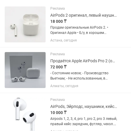
Реклама
AirPods 2 оригинал, левый наушник и кейс
18 000 ₸
Продам оригинальные AirPods 2. •
Оригинал Apple • Б/у, в хорошем
состоянии • Левый наушник +
Астана, сегодня
оригинальный зарядный кейс •
Правого наушника нет • Без коробки •
Всё работает исправно Отлично
Реклама
подойдет...
Продаётся Apple AirPods Pro 2 (оригинал)
72 000 ₸
- Состояние новое; - Производство
Вьетнам; - Не использованные, в
чистом виде (все видно на фото); -
Алматы, сегодня
Продукт можно использовать и со
смартфонами других брендов
(Samsung, Xiaomi, Realme и т.п.); - В...
Реклама
AirPods, Эйрподс, наушники, кейс, футляр, чехол
10 000 ₸
Airpods 1, 2, 3, 4, pro 1, pro 2, pro 3 левый,
правый кейс зарядчик, футляр, чехол.
модели; A1531, А2031, А2084, А2564,,