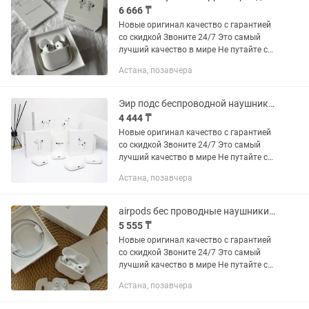
6 666 ₸
Новые оригинал качество с гарантией
со скидкой Звоните 24/7 Это самый
лучший качество в мире Не путайте с
плохими качествами Самое лучшее
Астана, позавчера
качество на рынке. Отличный звук,
рабочий микрофон,...
Эир подс беспроводной наушники airpods pro airpods про 1/2/3/4 аирподс эйр
4 444 ₸
Новые оригинал качество с гарантией
со скидкой Звоните 24/7 Это самый
лучший качество в мире Не путайте с
плохими качествами Самое лучшее
Астана, позавчера
качество на рынке. Отличный звук,
рабочий микрофон,...
airpods бес проводные наушники эйр подс airpods аир подс про / 2,3,4
5 555 ₸
Новые оригинал качество с гарантией
со скидкой Звоните 24/7 Это самый
лучший качество в мире Не путайте с
плохими качествами Самое лучшее
Астана, позавчера
качество на рынке. Отличный звук,
рабочий микрофон,...