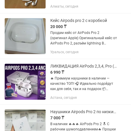
сообщения сюда либо на , просьба не
Алматы, сегодня
звонить.
Кейс Airpods pro 2 с коробкой
20 000 ₸
Продам кейс от AirPods Pro 2
(оригинал Apple) Оригинальный кейс от
AirPods Pro 2, разъём lightning В
комплекте: •кейс AirPods Pro 2 A2700
Уральск, сегодня
•коробка •чехол Подходит для
наушников модели A2698, A2699
ЛИКВИДАЦИЯ AirPods 2,3,4, Pro (ANC) ТОП качество Быстрая доставка Астана
6 990 ₸
🔥 Премиум наушники в наличии —
качество ТОП! 🎧 Идеально подойдут
как для себя, так и на подарок 📦
Запечатаны — как с завода 🚚
Астана, сегодня
Бесплатная доставка по городу
(собственные курьеры) 💳 Есть
рассрочка...
Наушники Airpods Pro 2 по низким ценам
7 000 ₸
В наличии 🔥🔥🔥 AirPods Pro 2 🔝 С
рабочим шумоподавлением🔥 Прошки