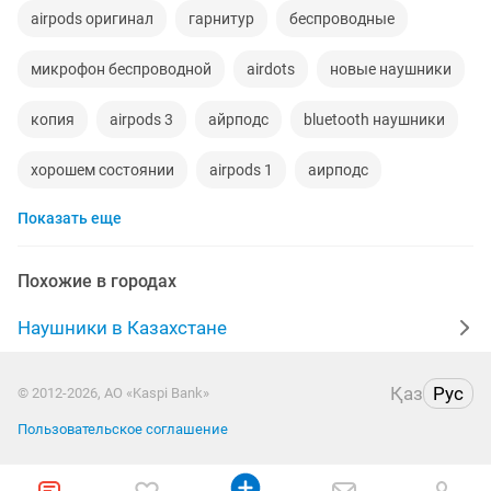
airpods оригинал
гарнитур
беспроводные
микрофон беспроводной
airdots
новые наушники
копия
airpods 3
айрподс
bluetooth наушники
хорошем состоянии
airpods 1
аирподс
Показать еще
коробка
качество
наушники оригинал
комплекты
идеальном
air
телефонный
Похожие в городах
доставка
торг
наушники оригинальные
Наушники в Казахстане
оригинал
черны
пола
науышник
Қаз
Рус
© 2012-2026, АО «Kaspi Bank»
наушники бу
новые оригинал
гарантия
меню
Пользовательское соглашение
чист
max
комплектующие
5 1