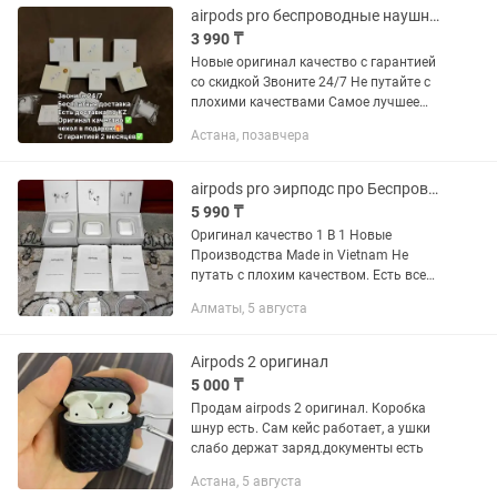
airpods pro беспроводные наушники airpods airpods эирподс аирподс 1,2,3,4
3 990 ₸
Новые оригинал качество с гарантией
со скидкой Звоните 24/7 Не путайте с
плохими качествами Самое лучшее
качество на рынке. Отличный звук,
Астана, позавчера
рабочий микрофон, хороший
аккумулятор, MagSafe и все...
airpods pro эирподс про Беспроводные наушники airpods Айрподс 1,2,3,4
5 990 ₸
Оригинал качество 1 В 1 Новые
Производства Made in Vietnam Не
путать с плохим качеством. Есть все
модели по 5990-8990т Звоните 24/7 По
Алматы, 5 августа
телефону Есть доставка по KZ
Airpods 2 оригинал
5 000 ₸
Продам airpods 2 оригинал. Коробка
шнур есть. Сам кейс работает, а ушки
слабо держат заряд.документы есть
Астана, 5 августа