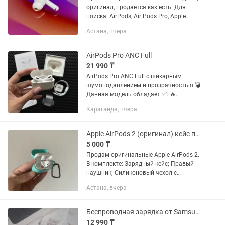
оригинал, продаётся как есть. Для
поиска: AirPods, Air Pods Pro, Apple
AirPods Pro, Apple Air Pods, AirPods 2,
Астана, вчера
AirPods Pro 2, AirPods Pro 2 Type-C,
AirPods Pro...
AirPods Pro ANC Full
21 990 ₸
AirPods Pro ANC Full с шикарным
шумоподавлением и прозрачностью 💣
Данная модель обладает ✅: 🔥
рабочими шумоподавлением и
Караганда, вчера
прозрачностью 🔥 анимацией, даже на
iOS 17 подключаются как оригинал 🔥...
Apple AirPods 2 (оригинал) кейс правый наушник
5 000 ₸
Продам оригинальные Apple AirPods 2.
В комплекте: Зарядный кейс; Правый
наушник; Силиконовый чехол с
карабином. Все полностью рабочее:
Астана, вчера
Подключаются к iPhone без проблем;
Автообнаружение уха...
Беспроводная зарядка от Samsung Charger Duo
12 990 ₸