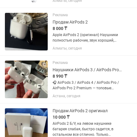
Алматы, сегодня
если потеряли один наушник то можно
подключить отдельно, если только...
Реклама
Продам AirPods 2
8 000 ₸
Apple AirPods 2 (оригинал) Наушники
полностью рабочие, звук хороший,
подключаются без проблем. Кейс
Алматы, сегодня
заряд держит заряд долго, только
наушники могут подлагивать
(например, в играх). Подойдут для...
Реклама
Наушники AirPods 3 / AirPods Pro / AirPods Pro 2 Premium
8 990 ₸
🎧 AirPods 3 / AirPods 4 / AirPods Pro /
AirPods Pro 2 Premium — топовые
копии по 🔥 цене! НАУШНИКИ НОВЫЕ,
Астана, сегодня
ЗАПЕЧАТАННЫЕ!!! ГАРАНТИЯ ✅ 💎
Качественный звук, стиль и комфорт
как у оригинала. ✅ Анимация...
Продам AirPods 2 оригинал
10 000 ₸
AirPods 2 Б/У, на левом наушнике
батарея слабая, быстро садится, в
остальном все отлично. Только