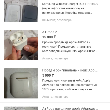
Samsung Wireless Charger Duo EP-P5400
(черный) Состояние новое, не
использовался. Коробка открыта
только для проверки. Полный
Шымкент, позавчера
комплект, есть чек. Заряжает 2
устройства одновременно.
Поддерживает...
AirPods 2
15 000 ₸
Срочно продам 🎧 Apple AirPods 2
(оригинал) Продаю оригинальные
беспроводные наушники Apple AirPods
(2 поколение). Полностью рабочие, без
Астана, позавчера
ремонтов. ✔️ Отличное качество звука
✔️ Быстро подключаются к...
Продам оригинальный кейс Apple AirPods 2-го поколения
5 000 ₸
Продам оригинальный кейс Apple
AirPods 2-го поколения (по запчастям).
100% оригинал, любые проверки на
месте. Отличный вариант для тех, кто
Астана, позавчера
потерял свою деталь или у кого
ухудшился аккумулятор....
AirPods наушники apple Айрподс Эйрподс про 1,2,3,4 pro эирподс аирподс