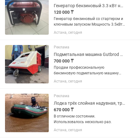
Генератор бензиновый 3.3 кВт новый
120 000 ₸
Генератор бензиновый со стартером и
ключевым запуском Мощность 3.5кВт
бак на 15 литров 220 Вольт Абсолютно
Астана, сегодня
новый По всем вопросам звоните или
пишите в личку Возможна скидка
Реклама
Подметальная машина Gutbrod B900, бензиновая, Германия
700 000 ₸
Продам профессиональную
бензиновую подметальную машину
Gutbrod B900 (Германия).
Астана, сегодня
Предназначена для уборки асфальта,
бетона, складов, производственных
помещений, парковок, дворов и других
Реклама
территорий....
Лодка трёх слойная надувная, транец, алюминевое дно и бензиновый мотор 5 л.
670 000 ₸
В отличном состоянии.
Использовалось несколько раз.
Астана, сегодня