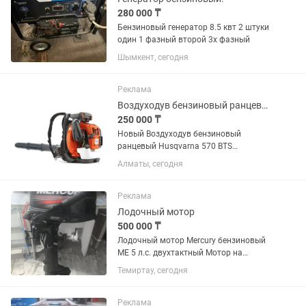
280 000 ₸
Бензиновый генератор 8.5 квт 2 штуки
один 1 фазный второй 3х фазный
Шымкент, сегодня
Реклама
Воздуходув бензиновый ранцевый Husqvarna 570 BTS
250 000 ₸
Новый Воздуходув бензиновый
ранцевый Husqvarna 570 BTS
Воздуходув бензиновый
Алматы, сегодня
ранцевый Husqvarna 570 BTS - -
мощный ранцевый воздуходув для
коммерческого использования,
Реклама
специально разработанный для...
Лодочный мотор
500 000 ₸
Лодочный мотор Mercury бензиновый
ME 5 л.с. двухтактный Мотор на
обкатке,в отличном состоянии!
Темиртау, сегодня
Реклама