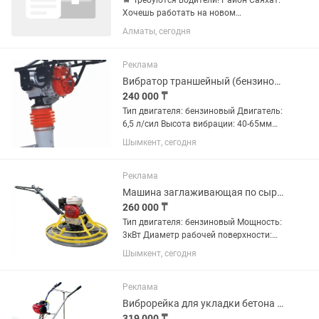
🚖 Требуются водители! Район Саяхат.
Хочешь работать на новом
автомобиле и получать достойный
Алматы, сегодня
доход? Тогда присоединяйся к нашей
команде! В нашем автопарке только
свежие автомобили: 🚘 Комфорт и...
Реклама
Вибратор траншейный (бензиновый) HCR-80
240 000 ₸
Тип двигателя: бензиновый Двигатель:
6,5 л/сил Высота вибрации: 40-65мм
Сила удара: 14,6 кН Частота вибрации:
Шымкент, сегодня
420-700 удар/мин Скорость движения:
10-13 м/мин Длина стопы: 330мм
Ширина стопы:...
Реклама
Машина заглаживающая по сырому бетону (бензиновый) DMRS9000
260 000 ₸
Тип двигателя: бензиновый Мощность:
3кВт Диаметр рабочей поверхности:
900мм Частота вращения: 60-100
Шымкент, сегодня
оборотов/мин Вес: 90 кг Страна
производитель: Китай
Реклама
Виброрейка для укладки бетона 4м (бензиновая) HZQ4
319 000 ₸