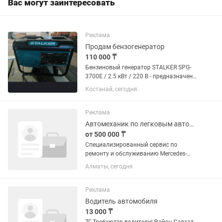
Вас могут заинтересовать
Реклама
Продам бензогенератор
110 000 ₸
Бензиновый генератор STALKER SPG-
3700E / 2.5 кВт / 220 В - предназначен
для использования, в качестве
Костанай, сегодня
аварийного источника
электроснабжения. Всегда
обязательно учитывайте суммарную
Реклама
мощность всех...
Автомеханик по легковым автомобилям
от 500 000 ₸
Специализированный сервис по
ремонту и обслуживанию Mercedes-
Benz приглашает в команду
Алматы, сегодня
автомеханика. Обязанности:
Техническое обслуживание и ремонт
автомобилей Mercedes-Benz. Ремонт
Реклама
ходовой...
Водитель автомобиля
13 000 ₸