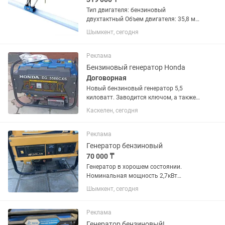
Тип двигателя: бензиновый
двухтактный Объем двигателя: 35,8 мл
Мощность: 0,9-0,95кВт Объем масла
Шымкент, сегодня
для мотора: 0,1л Объем масла: 0,63л
Вид охлаждения: воздушное Тип
виброрейки: плавающая Частота:...
Реклама
Бензиновый генератор Honda
Договорная
Новый бензиновый генератор 5,5
киловатт. Заводится ключом, а также
можно заводить механический.
Каскелен, сегодня
Реклама
Генератор бензиновый
70 000 ₸
Генератор в хорошем состоянии.
Номинальная мощность 2,7кВт
максимальная 3.0кВт
Шымкент, сегодня
Реклама
Генератор бензиновый!