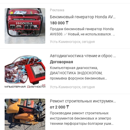
кустарников и бурьяна на даче или
придомовом участке. Характеристики:
Реклама
...
Бензиновый генератор Honda AV6500, новый, 6.5 кВт
180 000 ₸
Продам бензиновый генератор Honda
AV6500. ✅ Новый, не использовался. ✅
Электрозапуск с ключа. ✅ Две розетки
Усть-Каменогорск, сегодня
220 В. ✅ Надежный четырехтактный
бензиновый двигатель. ✅ Отлично
подходит для частного...
Автодиагностика чтение и сброс ошибок.
Договорная
Компьютерная диагностика,
ДИАГНОСТИКА ЭНДОСКОПОМ,
промывка форсунок бензиновых
двигателей Веста, Рено, Ларгус и т.д.
Усть-Каменогорск, сегодня
Проверка вакуумных систем
дымогенератором, поиск подсоса
воздуха. Осуществляем...
Ремонт строительных инструментов перфораторы болгарки генераторы трамбовки
от 2 000 ₸
Производим ремонт строительных
инструментов бензиновых и электро
техники перфораторы болгарки ушм
генераторы компрессоры трамбовки