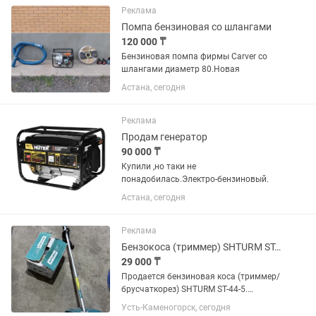
Реклама
Помпа бензиновая со шлангами
120 000 ₸
Бензиновая помпа фирмы Carver со
шлангами диаметр 80.Новая
Астана, сегодня
Реклама
Продам генератор
90 000 ₸
Купили ,но таки не
понадобилась.Электро-бензиновый.
Астана, сегодня
Реклама
Бензокоса (триммер) SHTURM ST-44-5 (52cc / 2200W)
29 000 ₸
Продается бензиновая коса (триммер/
брусчаткорез) SHTURM ST-44-5.
Отличный, мощный инструмент для
Усть-Каменогорск, сегодня
скашивания травы, сухостоя,