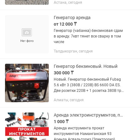
Астана, сегодня
дрель шуруповёрт и т.д
Генератор аренда
от 12 000 ₸
Генератор (чабанка) бензиновая сдам
в аренду. 7квт тянет все сварку в том
числе
Талдыкорган, сегодня
Генератор бензиновый. Новый
300 000 ₸
Новый. Генератор бензиновый Fubag
5.6 кВт 3 (380В / 220В) BS 6600 DA ES.
Две розетки 220В + 1 розетка 380В три
фазы. Полностью медная проводка.
Алматы, сегодня
Защита от перегрузки, вольтметр,
глушитель. Расход...
Аренда электроинструментов, прокат инструментов
1 000 ₸
Аренда инструмента прокат
инструментов Наманганская 93
Аренда Асвальторез (Электрорез)