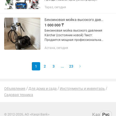
Аренда Бетономешалка 200л Аренда
Тараз, сегодня
Болгарка(125р, 150р, 180р,230р)
Аренда Воздуходувка Аренда
Гайковёрт Аренда...
Бензиновая мойка высокого давления Krcher Q36-2500
1 000 000 ₸
Бензиновая мойка высокого давления
Kärcher (состояние новой) Текст:
Продается мощная профессиональная
мойка высокого давления Kärcher.
Астана, сегодня
Аппарат в идеальном техническом и
внешнем состоянии —...
1
2
3
...
23
Объявления
Для дома и сада
Инструменты и инвентарь
Садовая техника
Қаз
Рус
© 2012-2026, АО «Kaspi Bank»