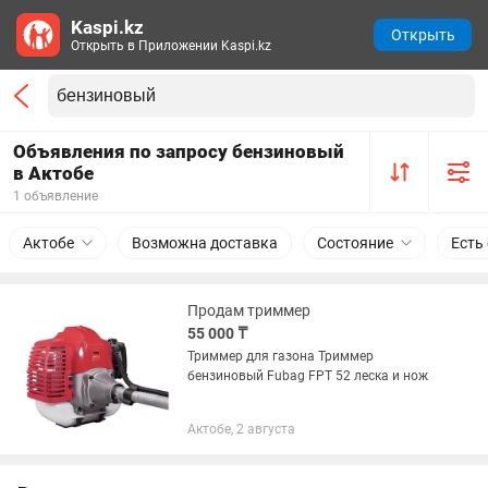
Kaspi.kz
Открыть
Открыть в Приложении Kaspi.kz
Объявления по запросу бензиновый
в Актобе
1 объявление
Актобе
Возможна доставка
Состояние
Есть
Продам триммер
55 000 ₸
Триммер для газона Триммер
бензиновый Fubag FPT 52 леска и нож
Актобе, 2 августа