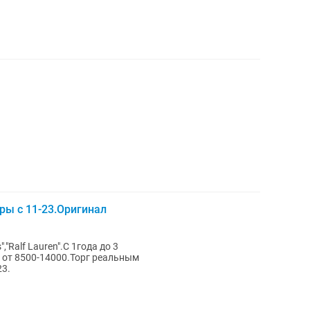
ры с 11-23.Оригинал
","Ralf Lauren".С 1года до 3
 от 8500-14000.Торг реальным
23.