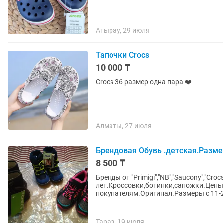
Атырау, 29 июля
Тапочки Crocs
10 000 ₸
Crocs 36 размер одна пара ❤️
Алматы, 27 июля
Брендовая Обувь .детская.Разме
8 500 ₸
Бренды от "Primigi","NB","Saucony","Crocs
лет.Кроссовки,ботинки,сапожки.Цены
покупателям.Оригинал.Размеры с 11-
Тараз, 19 июля