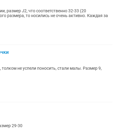
и, размер J2, что соответственно 32-33 (20
го размера, то носились не очень активно. Каждая за
очки
, толком не успели поносить, стали малы. Размер 9,
азмер 29-30