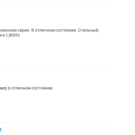
ованная серия. В отличном состоянии. Стильный,
Цена рюкзака c jibbits
мер в отличном состоянии
3