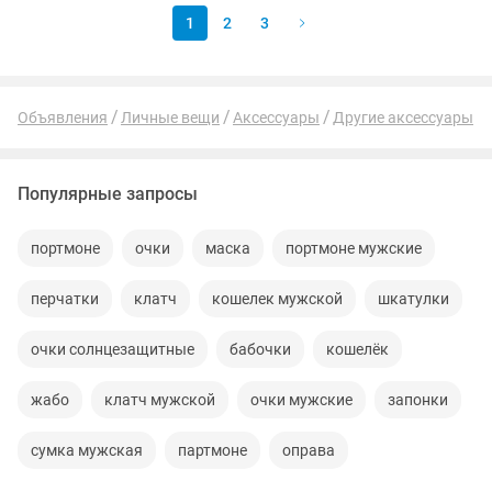
1
2
3
Объявления
Личные вещи
Аксессуары
Другие аксессуары
Популярные запросы
портмоне
очки
маска
портмоне мужские
перчатки
клатч
кошелек мужской
шкатулки
очки солнцезащитные
бабочки
кошелёк
жабо
клатч мужской
очки мужские
запонки
сумка мужская
партмоне
оправа