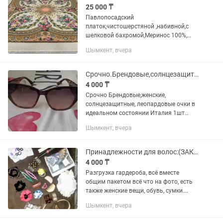
25 000 ₸
Павлопосадский
платок,чистошерстяной ,набивной,с
шелковой бахромой,Меринос 100%,
размер 146/146 см,эксклюзивный
Шымкент, вчера
авторский рисунок,производство
Россия. Цена окончательная ,по
поводу скидок не...
Срочно.Брендовые,солнцезащитные, женские очки,Италия, 1шт
4 000 ₸
Срочно Брендовые,женские,
солнцезащитные, леопардовые очки в
идеальном состоянии Италия 1шт
Покупала в Астане Реальному
Шымкент, вчера
покупателю сделаю небольшую Товар
обмену и возврату не подлежит...
Принадлежности для волос:(ЗАКОЛКИ)б.у. общим пакетом недорого
4 000 ₸
Разгрузка гардероба, всё вместе
общим пакетом всё что на фото, есть
также женские вещи, обувь, сумки.
Много новых невидимок.
Шымкент, вчера