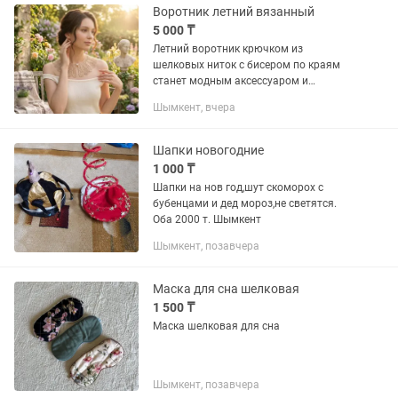
Воротник летний вязанный
5 000 ₸
Летний воротник крючком из
шелковых ниток с бисером по краям
станет модным аксессуаром и
дополнением вашего образа.
Шымкент, вчера
Возможны варианты другого цвета.
Шапки новогодние
1 000 ₸
Шапки на нов год,шут скоморох с
бубенцами и дед мороз,не светятся.
Оба 2000 т. Шымкент
Шымкент, позавчера
Маска для сна шелковая
1 500 ₸
Маска шелковая для сна
Шымкент, позавчера