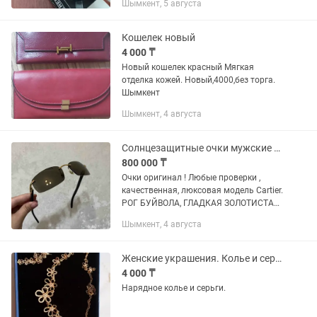
Шымкент, 5 августа
Кошелек новый
4 000 ₸
Новый кошелек красный Мягкая
отделка кожей. Новый,4000,без торга.
Шымкент
Шымкент, 4 августа
Солнцезащитные очки мужские cartier
800 000 ₸
Очки оригинал ! Любые проверки ,
качественная, люксовая модель Cartier.
РОГ БУЙВОЛА, ГЛАДКАЯ ЗОЛОТИСТАЯ
ОТДЕЛКА, КОРИЧНЕВЫЕ ЛИНЗЫ
Шымкент, 4 августа
Женские украшения. Колье и серьги.
4 000 ₸
Нарядное колье и серьги.