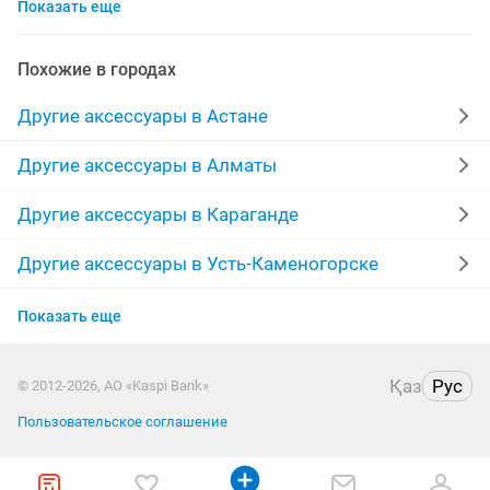
Показать еще
чехол iphone
ремень мужской
пуговицы
мери кей
тренога
женские часы
очки для
Похожие в городах
5s айфон
натуральная
отличный
гос номер
Другие аксессуары в Астане
кожа
комплекты
цепочка мужская
платья
Другие аксессуары в Алматы
детское
солнцезащитные
пояс
красивая
Другие аксессуары в Караганде
зимни
очки женские
кожаные
Другие аксессуары в Усть-Каменогорске
Другие аксессуары в Актобе
Показать еще
Другие аксессуары в Актау
Қаз
Рус
© 2012-2026, АО «Kaspi Bank»
Другие аксессуары в Костанае
Пользовательское соглашение
Другие аксессуары в Павлодаре