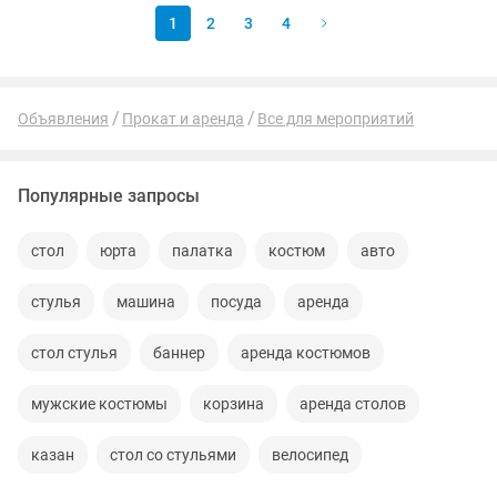
1
2
3
4
Объявления
Прокат и аренда
Все для мероприятий
Популярные запросы
стол
юрта
палатка
костюм
авто
стулья
машина
посуда
аренда
стол стулья
баннер
аренда костюмов
мужские костюмы
корзина
аренда столов
казан
стол со стульями
велосипед