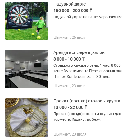
Надувной дартс
150 000 - 200 000 ₸
Надувной дартс на ваше мероприятие
Шымкент, 26 июля
Аренда конференц залов
8 000 - 10 000 ₸
Стоимость каждого зала: 1 час: 8 000
тенге Вместимость: Переговорный зал
-15 чел Конференц зал - 30 чел
Оборудование: флип чарт/маркерная
Шымкент, 23 июля
доска, проектор, кондиционер, WiFi В
самом центре...
Прокат (аренда) столов и хрустальных стульев
13 000 - 22 000 ₸
Прокат (аренда) столов и стульев для
торжеств, Құдайы, ас беру.
Шымкент, 20 июля