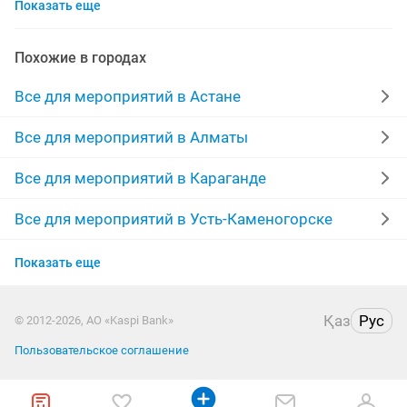
Показать еще
телевизор
стул
банер
посуда набор
караоке
перфоратор
стол раскладной
Похожие в городах
кастюм
пылесос строительный
на прокат
Все для мероприятий в Астане
шатер
вывески
звуковая карта
белое платье
Все для мероприятий в Алматы
торговое оборудование
банкетный зал
цветы
Все для мероприятий в Караганде
ямаха
Все для мероприятий в Усть-Каменогорске
Все для мероприятий в Актобе
Показать еще
Все для мероприятий в Актау
Қаз
Рус
© 2012-2026, АО «Kaspi Bank»
Все для мероприятий в Костанае
Пользовательское соглашение
Все для мероприятий в Уральске