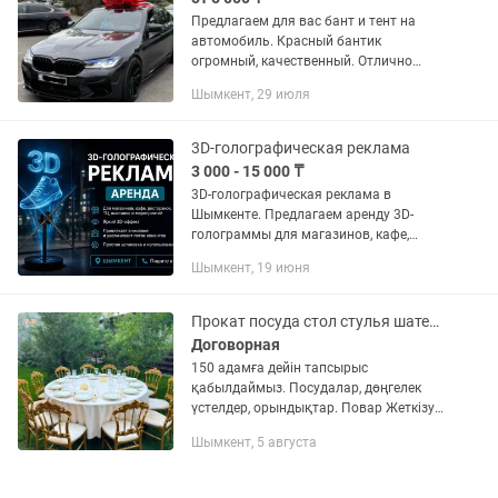
Предлагаем для вас бант и тент на
автомобиль. Красный бантик
огромный, качественный. Отлично
подходит для подарки машины для
Шымкент, 29 июля
близких. Цена в аренду банта 5000тг в
сутки, тент также 5000тг. Бант и...
3D-голографическая реклама
3 000 - 15 000 ₸
3D-голографическая реклама в
Шымкенте. Предлагаем аренду 3D-
голограммы для магазинов, кафе,
ресторанов, торговых центров,
Шымкент, 19 июня
выставок, мероприятий и открытия
бизнеса. ✅ Современный способ
привлечения...
Прокат посуда стол стулья шатер Фуршетные столы
Договорная
150 адамға дейін тапсырыс
қабылдаймыз. Посудалар, дөңгелек
үстелдер, орындықтар. Повар Жеткізу
ТЕГІН. Сұрақтар бойынша Улжан
Шымкент, 5 августа
Прокат посуды, столы стульев, круглые
столы. Доставка БЕСПЛАТНО!