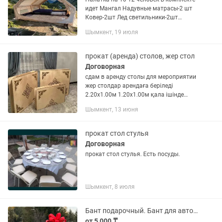
идет Мангал Надувные матрасы-2 шт
Ковер-2шт Лед светильники-2шт
Газовая горелка-1шт Стул стулья на 6-
Шымкент, 19 июля
8 человек Чайник
прокат (аренда) столов, жер стол
Договорная
сдам в аренду столы для мероприятии
жер столдар арендаға беріледі
2.20х1.00м 1.20х1.00м қала ішінде
доставка бар
Шымкент, 13 июня
прокат стол стулья
Договорная
прокат стол стулья. Есть посуды.
Шымкент, 8 июля
Бант подарочный. Бант для авто. Шымкент. Бантик на машину
от 5 000 ₸