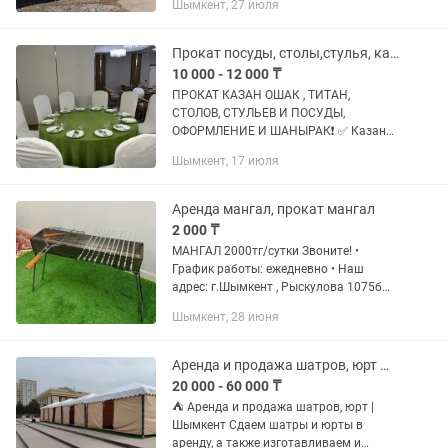
Шымкент, 27 июля
Прокат посуды, столы,стулья, казан-ошақ, титан, юрта
10 000 - 12 000 ₸
ПРОКАТ КАЗАН ОШАК , ТИТАН,
СТОЛОВ, СТУЛЬЕВ И ПОСУДЫ,
ОФОРМЛЕНИЕ И ШАНЫРАК❗️ ✅ Казан
✅Ошак ✅ Титан ✅ Шаңырақ ✅
Шымкент, 17 июля
Оформление ✅ Круглые столы ✅
Прямоугольные столы ✅ Удобные
стулья с чехлами ✅...
Аренда мангал, прокат мангал
2 000 ₸
МАНГАЛ 2000тг/сутки Звоните! •
График работы: ежедневно • Наш
адрес: г.Шымкент , Рыскулова 1075б
•Бетономешалка-от 4000тг/сутки
Шымкент, 28 июня
•Стремянка-2000-3000тг/сутки
•Генератор-от...
Аренда и продажа шатров, юрт Шымкент
20 000 - 60 000 ₸
⛺ Аренда и продажа шатров, юрт |
Шымкент Сдаем шатры и юрты в
аренду, а также изготавливаем и