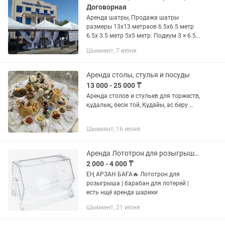
Договорная
Аренда шатры, Продажа шатры
размеры 13х13 метраов 6.5х6.5 метр
6.5х 3.5 метр 5х5 метр. Подиум 3 × 6.5
метр Искусственный газон Установка
Шымкент, 7 июня
доставка бесплатно.
Аренда столы, стулья и посуды
13 000 - 25 000 ₸
Аренда столов и стульев для торжеств,
құдалық, бесік той, Құдайы, ас беру …
Шымкент, 16 июня
Аренда Лототрон для розыгрыша/ барабан средний/ лоторейный барабан
2 000 - 4 000 ₸
ЕҢ АРЗАН БАҒА🔥 Лототрон для
розыгрыша | барабан для лотерей |
есть нщё аренда шарики
Шымкент, 21 июня