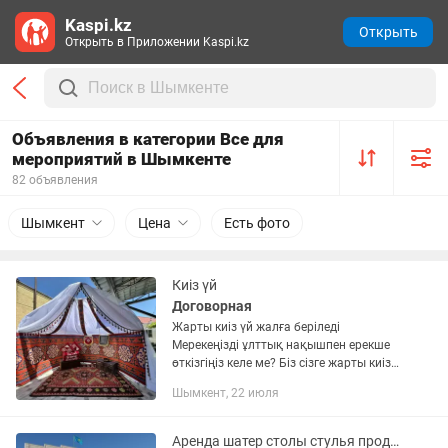
Kaspi.kz
Открыть
Открыть в Приложении Kaspi.kz
Объявления в категории Все для
мероприятий в Шымкенте
82 объявления
Шымкент
Цена
Есть фото
Киіз үй
Договорная
Жарты киіз үй жалға беріледі
Мерекеңізді ұлттық нақышпен ерекше
өткізгіңіз келе ме? Біз сізге жарты киіз
үйді жалға (арендаға) ұсынамыз. ✔️
Шымкент, 22 июля
Беташар ✔️ Тұсаукесер ✔️ Қыз ұзату ✔️
Құдалық ✔️ Бесік...
Аренда шатер столы стулья продажа шатры, подиумы, ферма для рекламы