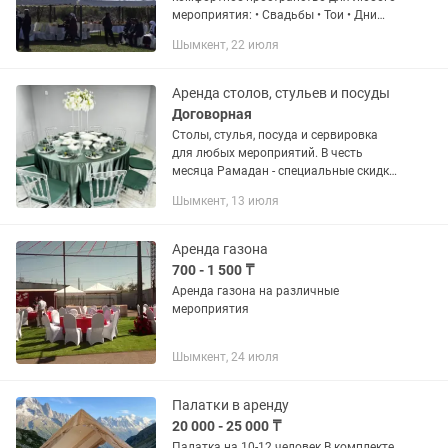
мероприятия: • Свадьбы • Тои • Дни
рождения • Корпоративы • Выездные
Шымкент, 22 июля
мероприятия ✅ Качественные шатры
✅ Быстрая установка и демонтаж ✅...
Аренда столов, стульев и посуды
Договорная
Столы, стулья, посуда и сервировка
для любых мероприятий. В честь
месяца Рамадан - специальные скидки
!
Шымкент, 13 июля
Аренда газона
700 - 1 500 ₸
Аренда газона на различные
мероприятия
Шымкент, 24 июля
Палатки в аренду
20 000 - 25 000 ₸
Палатка на 10-12 человек В комплекте