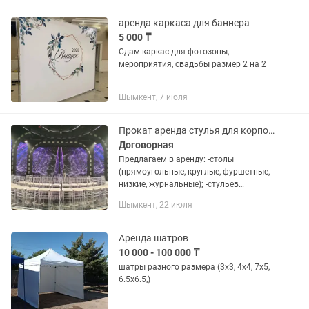
аренда каркаса для баннера
5 000 ₸
Сдам каркас для фотозоны,
мероприятия, свадьбы размер 2 на 2
Шымкент, 7 июля
Прокат аренда стулья для корпоративов для конференций
Договорная
Предлагаем в аренду: -столы
(прямоугольные, круглые, фуршетные,
низкие, журнальные); -стульев
разнообразных, посуды, скатертей и
Шымкент, 22 июля
многое другое. Подробная
информация по телефону. Также вы
можете...
Аренда шатров
10 000 - 100 000 ₸
шатры разного размера (3х3, 4х4, 7х5,
6.5х6.5,)