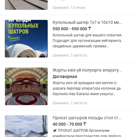
продаем новые. Подойдут для той,
Шымкент, 13 июня
мероприятий, свадеб, праздников,
торговли и выездных событий. Наши...
Купольный шатер 7х7 и 10х10 метров
550 000 - 950 000 ₸
Купольный шатер для вашего события.
Подходит для организации кейтеринга,
свадебных церемоний, приема
официальных лиц, открытий
Шымкент, 5 августа
транспортных узлов, заправок, запуска
заводов
Жарты киіз үй полуюрта апаратура колонка комплекте бар
Договорная
Жарты киіз үй арендаға кез келген іс
шараға беріледі апаратура колонка да
барлығы бар Бағасы және уақыты
келісіммен
Шымкент, 2 августа
Прокат шатыров посуды стол стулья оформление
40 000 - 70 000 ₸
🏕️ ПРОКАТ ШАТРОВ Организуем
комфортное пространство для любого