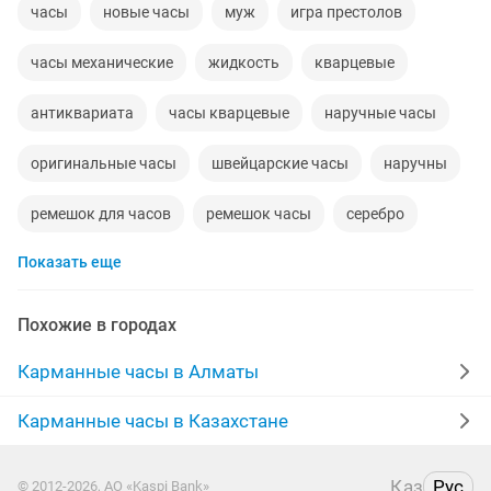
часы
новые часы
муж
игра престолов
часы механические
жидкость
кварцевые
антиквариата
часы кварцевые
наручные часы
оригинальные часы
швейцарские часы
наручны
ремешок для часов
ремешок часы
серебро
Показать еще
оригинал часы
гравировка
антикварные
цепочка
золото 585
ювелирный
муж на час
Похожие в городах
чай
моду
ракета
кофе
шкатулка
Карманные часы в Алматы
муж на час работа
поттер
папа
корпуса
Карманные часы в Казахстане
мкр 18
брат
скорая помощь
мода и стиль
Қаз
Рус
© 2012-2026, АО «Kaspi Bank»