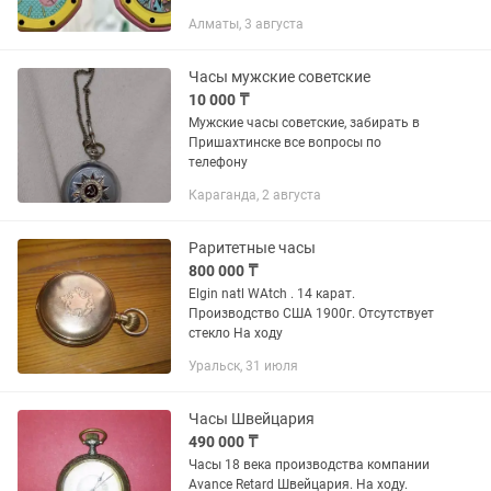
популярной коллаборации. ✅
Алматы, 3 августа
Характеристики: - Лёгкий
биокерамический корпус - Цветные...
Часы мужские советские
10 000 ₸
Мужские часы советские, забирать в
Пришахтинске все вопросы по
телефону
Караганда, 2 августа
Раритетные часы
800 000 ₸
Elgin natl WAtch . 14 карат.
Производство США 1900г. Отсутствует
стекло На ходу
Уральск, 31 июля
Часы Швейцария
490 000 ₸
Часы 18 века производства компании
Avance Retard Швейцария. На ходу.