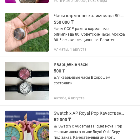
Усть-Каменогорск, позавчера
Часы карманные олимпиада 80.Ракета Москва 80
550 000 ₸
Часы СССР ракета карманные
олимпиада 80. Советские часы. Москва
80. Часы коллекционные. Раритет.
Антиквариат. Все родное, кроме стекла,
Алматы, 4 августа
родное заморозилось.
Кварцевые часы
500 ₸
Б/у кварцевые часы В хорошем
состоянии.
Актобе, 4 августа
Swatch x AP Royal Pop Качественный аналог Под заказ
52 000 ₸
🚨 Swatch x Audemars Piguet Royal Pop
— яркие часы в стиле Royal Oak! Беру
под заказ. Качественный аналог