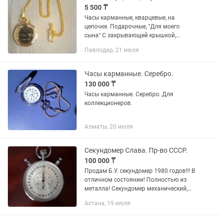
5 500 ₸
Часы карманные, кварцевые, на
цепочке. Подарочные, "Для моего
сына" С закрывающей крышкой,
двойной циферблат.
Павлодар, 21 июля
Часы карманные. Серебро.
130 000 ₸
Часы карманные. Серебро. Для
коллекционеров.
Алматы, 20 июля
Секундомер Слава. Пр-во СССР.
100 000 ₸
Продам Б.У. секундомер 1980 годов!!! В
отличном состоянии! Полностью из
металла! Секундомер механический,
двухстрелочный, суммирующего
Астана, 19 июля
действия.. Предназначен для
измерения интервалов времени в...