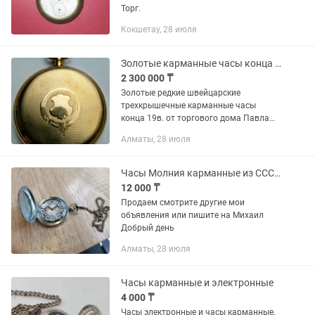
Торг.
Кокшетау, 28 июля
Золотые карманные часы конца 19 в.
2 300 000 ₸
Золотые редкие швейцарские
трехкрышечные карманные часы
конца 19в. от торгового дома Павла
Мореля, с секундным репитером.
Алматы, 28 июля
Футляр из золота 585 пробы, весом
50гр. Механизм Record 15 камней.
Общий вес...
Часы Молния карманные из СССР редкая модель
12 000 ₸
Продаем смотрите другие мои
объявления или пишите на Михаил
Добрый день
Алматы, 28 июля
Часы карманные и электронные
4 000 ₸
Часы электронные и часы карманные,