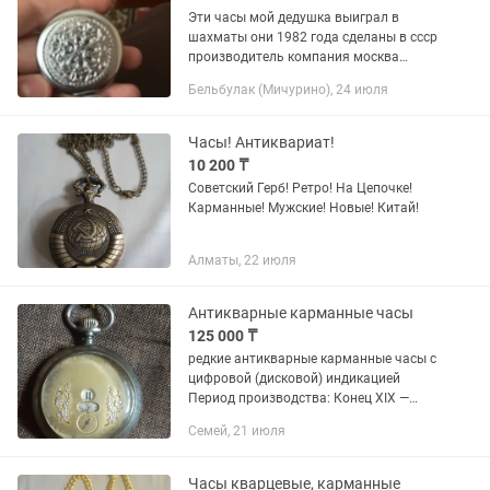
Эти часы мой дедушка выиграл в
шахматы они 1982 года сделаны в ссср
производитель компания москва
только нету секундной стрелки
Бельбулак (Мичурино), 24 июля
Часы! Антиквариат!
10 200 ₸
Советский Герб! Ретро! На Цепочке!
Карманные! Мужские! Новые! Китай!
Алматы, 22 июля
Антикварные карманные часы
125 000 ₸
редкие антикварные карманные часы с
цифровой (дисковой) индикацией
Период производства: Конец XIX —
начало XX века (ориентировочно
Семей, 21 июля
1890–1910-е годы), эпоха модерна
(арт-нуво). трехмостовый механизм...
Часы кварцевые, карманные