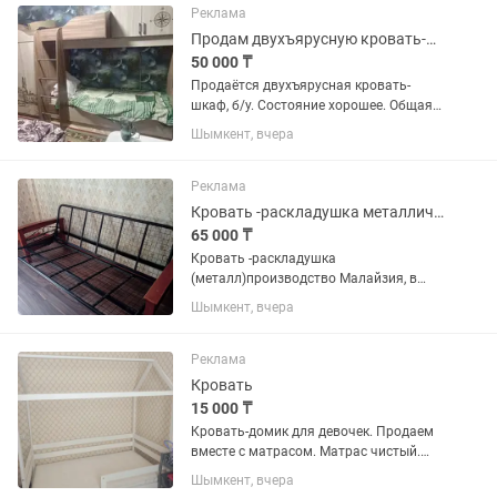
Матрасы новые . Самовывоз.
Реклама
Продам двухъярусную кровать-шкаф
50 000 ₸
Продаётся двухъярусная кровать-
шкаф, б/у. Состояние хорошее. Общая
длина 3 метра, ширина метр. В
Шымкент, вчера
комплекте идут два матраса, для двух
спальных мест. Размер каждого
спального места...
Реклама
Кровать -раскладушка металлическая
65 000 ₸
Кровать -раскладушка
(металл)производство Малайзия, в
хорошем состоянии. Мягкое основание
Шымкент, вчера
для дивана в наличии ,но требует
ремонта (торг)
Реклама
Кровать
15 000 ₸
Кровать-домик для девочек. Продаем
вместе с матрасом. Матрас чистый.
Размер кровати 80×160. Реальному
Шымкент, вчера
покупателю уступка будет.