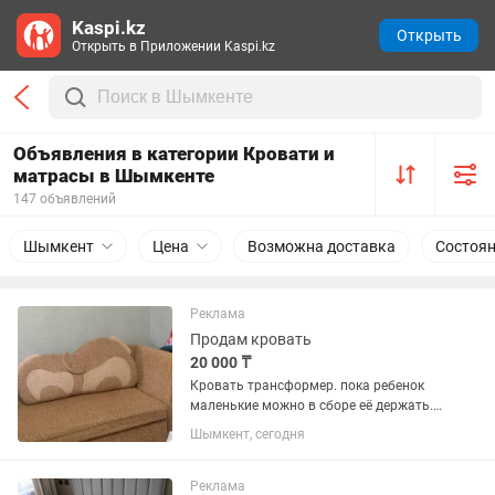
Kaspi.kz
Открыть
Открыть в Приложении Kaspi.kz
Объявления в категории Кровати и
матрасы в Шымкенте
147 объявлений
Шымкент
Цена
Возможна доставка
Состоя
Реклама
Продам кровать
20 000 ₸
Кровать трансформер. пока ребенок
маленькие можно в сборе её держать.,
если уже подросток можно разложить.
Шымкент, сегодня
Реклама