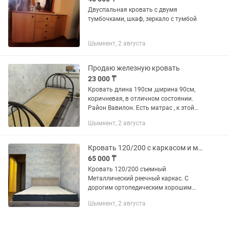
Двуспальная кровать с двумя
тумбочками, шкаф, зеркало с тумбой
Шымкент, 2 августа
Продаю железную кровать
23 000 ₸
Кровать длина 190см ,ширина 90см,
коричневая, в отличном состоянии.
Район Вавилон. Есть матрас , к этой
кровати,стоит 7000. В общем все за 30
Шымкент, 2 августа
000 отдам.
Кровать 120/200 с каркасом и матрасом
65 000 ₸
Кровать 120/200 съемный
Металлический реечный каркас. С
дорогим ортопедическим хорошим
двойным матрасом . Продаем так как
Шымкент, 2 августа
переезжаем . Матрас там только 150
тыс стоит всё вместе отдадим