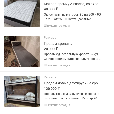
Матрас премиум класса, со склада
40 000 ₸
Односпальные матрасы 80 на 200 и 90
на 200 от 25000 Нестандартные
размеры на заказ Матрас Боннель
Шымкент, сегодня
средняя жесткость 160 на 200 - 42000
180 на 200 - 44000 Ппу матрасы (без
пружин) средняя...
Реклама
Продам кровать
20 000 ₸
Продам односпальную кровать (б/у)
Срочно продам односпальную кровать
в хорошем состоянии. Крепкая,
Шымкент, сегодня
удобная, без серьезных дефектов.
Продаю в связи с переездом.
Самовывоз. По всем вопросам пишите
Реклама
в...
Продам новые двухярусные кровати
120 000 ₸
Продам новые двухъярусные кровати
в количестве 5 кроватей . Размер 90
-200 Основание кроватей железное , по
Шымкент, сегодня
бокам вставки бежевого цвета.
Матрасы входят в стоимость .