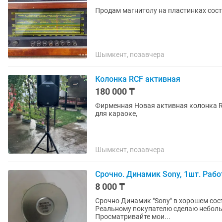
Продам магнитолу на пластинках сост
Шымкент, позавчера
Колонка RCF активная
180 000 ₸
Фирменная Новая активная колонка RC
для караоке,
Шымкент, позавчера
Срочно. Динамик Sony, 1шт. Рабо
8 000 ₸
Срочно Динамик "Sony" в хорошем состоянии 1шт Работает Есть ещё другие, разные динамики
Реальному покупателю сделаю небольшую скидку Товар обмену и 
Просматривайте мои...