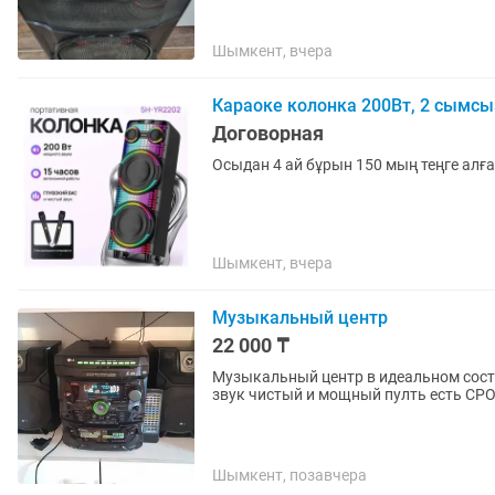
Шымкент, вчера
Караоке колонка 200Вт, 2 сымсы
Договорная
Осыдан 4 ай бұрын 150 мың теңге алға
Шымкент, вчера
Музыкальный центр
22 000 ₸
Музыкальный центр в идеальном состо
звук чистый и мощный пулть есть С
Шымкент, позавчера