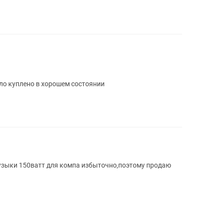
 было куплено в хорошем состоянии
ля фильмов и музыки 150ватт для компа избыточно,поэтому продаю