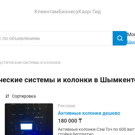
Клиентам
Бизнесу
Kaspi Гид
Мой
Шы
устические системы и колонки
ические системы и колонки в Шымкен
Сортировка
Реклама
Активные колонки дешево
180 000 ₸
Активные колонки Сэм Тэч по 600 ват
стойки бесплатно.