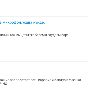
з микрофон, жаңа күйде.
нмын 135 мың теңгеге беремін саудасы бар!
яние все работает есть караоке и блютуз и флешка
РОЧНО