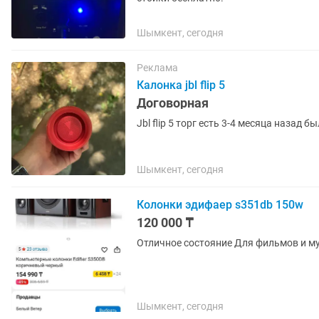
Шымкент, сегодня
Реклама
Калонка jbl flip 5
Договорная
Jbl flip 5 торг есть 3-4 месяца назад
Шымкент, сегодня
Колонки эдифаер s351db 150w
120 000 ₸
Отличное состояние Д
Шымкент, сегодня