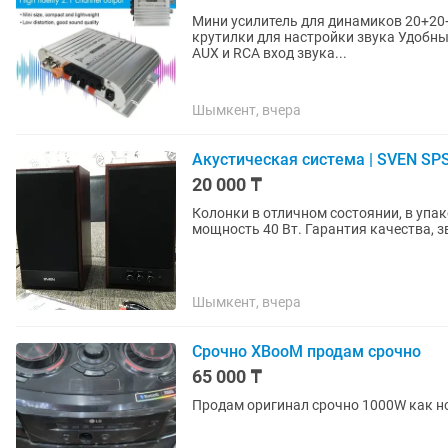
Мини усилитель для динамиков 20+20+40 ватт 2 канала по 20ватт 1 канал 40ватт Есть 4
крутилки для настройки звука Удобные клеммы для подключения динамиков и питания Есть
AUX и RCA вход звука...
Шымкент, вчера
Акустическая система | SVEN SP
20 000 ₸
Колонки в отличном состоянии, в упаковке и пол
мощность 40 Вт. Гарантия качества, з
Шымкент, вчера
Срочно XBooM продам срочно
65 000 ₸
Продам оригинал срочно 1000W как н