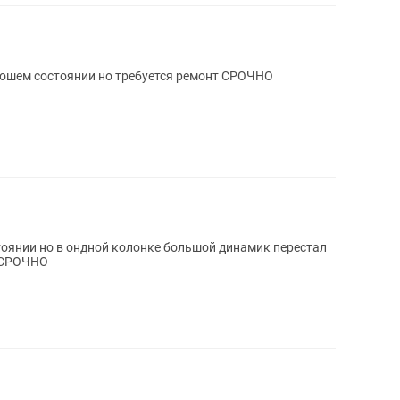
рошем состоянии но требуется ремонт СРОЧНО
тоянии но в ондной колонке большой динамик перестал
л СРОЧНО