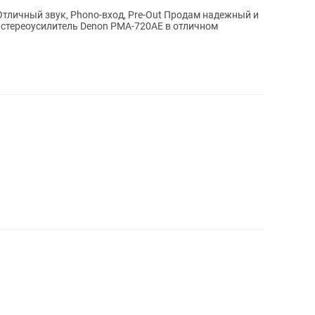
ук, Phono-вход, Pre-Out Продам надежный и
стереоусилитель Denon PMA-720AE в отличном