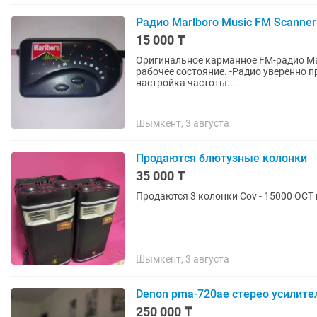
Радио Marlboro Music FM Scanner
15 000 ₸
Оригинальное карманное FM-радио Marlboro 
рабочее состояние. -Радио уверенно принимает станции, работает регулировка громкости,
настройка частоты...
Шымкент, 3 августа
Продаются блютузные колонки
35 000 ₸
Продаются 3 колонки Cov
Шымкент, 3 августа
Denon pma-720ae стерео усилите
250 000 ₸