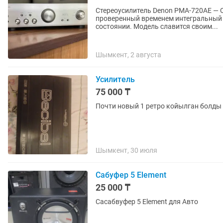
Стереоусилитель Denon PMA-720AE — Отличный зв
проверенный временем интегральный 
состоянии. Модель славится своим...
Шымкент, 2 августа
Усилитель
75 000 ₸
Почти новый 1 ретро койылган болды
Шымкент, 30 июля
Сабуфер 5 Element
25 000 ₸
Сасабвуфер 5 Element для Авто