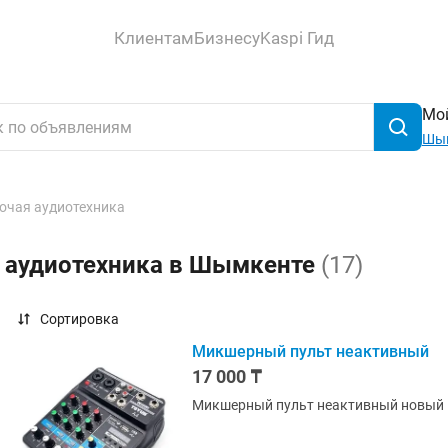
Клиентам
Бизнесу
Kaspi Гид
Мой
Шы
очая аудиотехника
я аудиотехника в Шымкенте
(17)
Сортировка
Микшерный пульт неактивный
17 000 ₸
Микшерный пульт неактивный новый