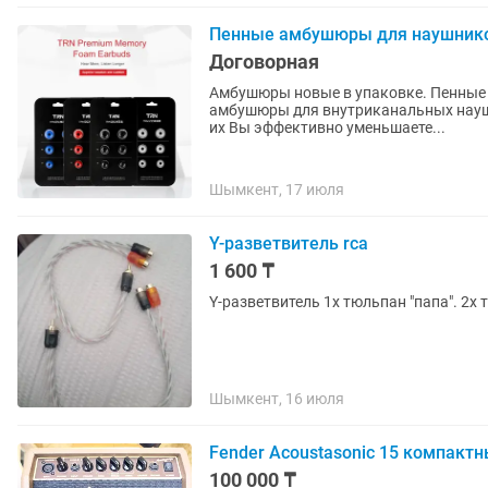
Пенные амбушюры для наушнико
Договорная
Амбушюры новые в упаковке. Пенные амбушюры 6 шт. эластичные и удобные. Черные
амбушюры для внутриканальных наушников разных раз
их Вы эффективно уменьшаете...
Шымкент, 17 июля
Y-разветвитель rca
1 600 ₸
Y-разветвитель 1x тюльпан "папа". 2x
Шымкент, 16 июля
Fender Acoustasonic 15 компакт
100 000 ₸