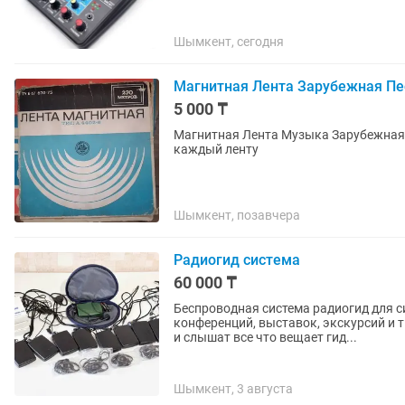
Шымкент, сегодня
Магнитная Лента Зарубежная Пе
5 000 ₸
Магнитная Лента Музыка Зарубежная Музыка Народная Группа Модерн Токинг и тд 5000т за
каждый ленту
Шымкент, позавчера
Радиогид система
60 000 ₸
Беспроводная система радиогид для с
конференций, выставок, экскурсий и т.д. Принцип работы: все слушатели надевают на
и слышат все что вещает гид...
Шымкент, 3 августа