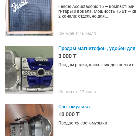
Fender Acoustasonic 15 — компактный
гитары и вокала. Мощность 15 Вт — х
2 канала: отдельно для...
Шымкент, 16 июля
Продам магнитофон , удобен для
3 000 ₸
Продам радио, кассетник два штуки в
Шымкент, 12 июля
Светомузыка
10 000 ₸
Продается светомузыка