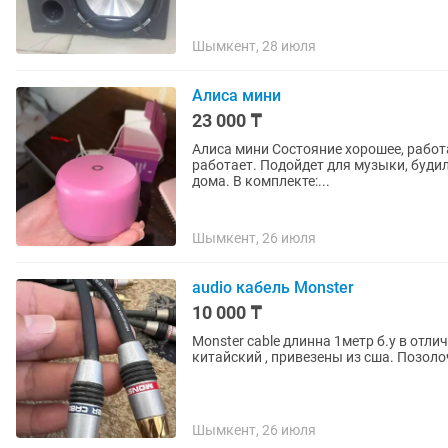
Шымкент, 28 июля
Алиса мини
23 000 ₸
Алиса мини Состояние хорошее, работ
работает. Подойдет для музыки, буди
дома. В комплекте:...
Шымкент, 26 июля
audio кабель Monster
10 000 ₸
Monster cable длинна 1метр б.у в отл
китайский , привезены из сша. Позол
Шымкент, 26 июля