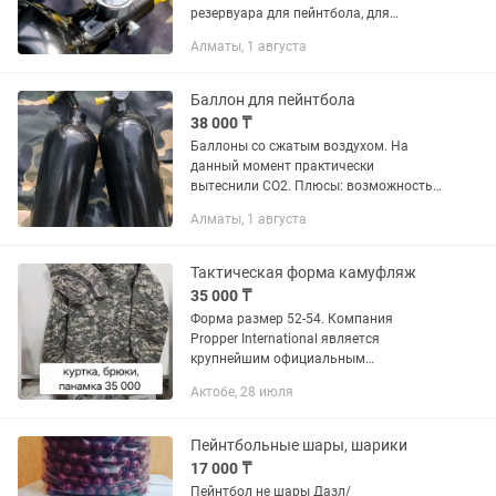
резервуара для пейнтбола, для
промышленных (вход 3000 PSI на
Алматы, 1 августа
квадратный дюйм, выход 800 PSI на
квадратный дюйм)
Баллон для пейнтбола
38 000 ₸
Баллоны со сжатым воздухом. На
данный момент практически
вытеснили СО2. Плюсы: возможность
играть в любую погоду. Амплитуда
Алматы, 1 августа
колебания давления сжатого воздуха
при изменении температуры не...
Тактическая форма камуфляж
35 000 ₸
Форма размер 52-54. Компания
Propper International является
крупнейшим официальным
поставщиком одежды военного,
Актобе, 28 июля
тактического и правоохранительного
назначения для Соединенных Штатов
Америки, что...
Пейнтбольные шары, шарики
17 000 ₸
Пейнтбол не шары Дазл/