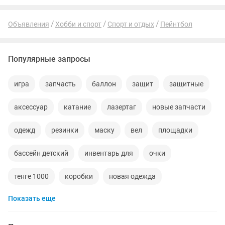
Объявления
Хобби и спорт
Спорт и отдых
Пейнтбол
Популярные запросы
игра
запчасть
баллон
защит
защитные
аксессуар
катание
лазертаг
новые запчасти
одежд
резинки
маску
вел
площадки
бассейн детский
инвентарь для
очки
тенге 1000
коробки
новая одежда
Показать еще
игры спортивные
бассейн
акции
бассейн для детей
сетки
детские площадки