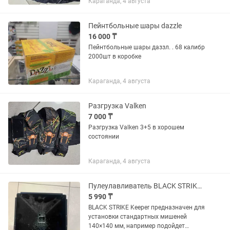
Караганда, 4 августа
Пейнтбольные шары dazzle
16 000 ₸
Пейнтбольные шары даззл. . 68 калибр
2000шт в коробке
Караганда, 4 августа
Разгрузка Valken
7 000 ₸
Разгрузка Valken 3+5 в хорошем
состоянии
Караганда, 4 августа
Пулеулавливатель BLACK STRIKE Keeper Конический
5 990 ₸
BLACK STRIKE Keeper предназначен для
установки стандартных мишеней
140×140 мм, например подойдет