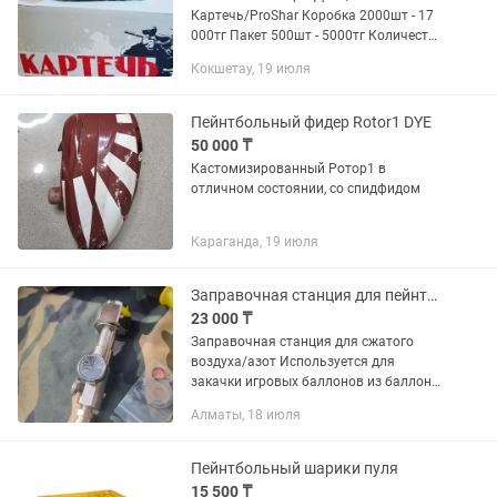
Картечь/ProShar Коробка 2000шт - 17
000тг Пакет 500шт - 5000тг Количество
товара ограниченно.
Кокшетау, 19 июля
Пейнтбольный фидер Rotor1 DYE
50 000 ₸
Кастомизированный Ротор1 в
отличном состоянии, со спидфидом
Караганда, 19 июля
Заправочная станция для пейнтбола
23 000 ₸
Заправочная станция для сжатого
воздуха/азот Используется для
закачки игровых баллонов из баллона
ресивера (транспортного баллона).
Алматы, 18 июля
Единственный совет купите сразу
несколько прокладок к заправочной...
Пейнтбольный шарики пуля
15 500 ₸