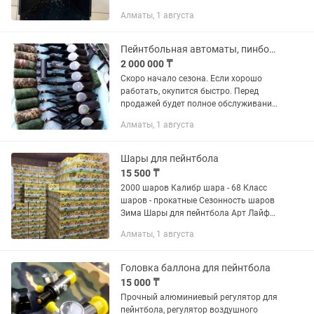
Мишень для стрельбы Strike One №4
Алматы, 1 августа
бумажная. Конический пулеуловитель
изготовлен из листового металла...
Пейнтбольная автоматы, пинбол пинбол пейнтбол маркер
2 000 000 ₸
Скоро начало сезона. Если хорошо
работать, окупится быстро. Перед
продажей будет полное обслуживание
оборудования. 10 маркеров — 10
Алматы, 1 августа
баллон — 10 мacок +заправочная
станция; — Камуфляж 10...
Шары для пейнтбола
15 500 ₸
2000 шаров Калибр шара - 68 Класс
шаров - прокатные Сезонность шаров
Зима Шары для пейнтбола Арт Лайф
(0.68) Качественные шары с
Алматы, 1 августа
отличными трасологическими и
баллистическими характеристиками.
Для...
Головка баллона для пейнтбола
15 000 ₸
Прочный алюминиевый регулятор для
пейнтбола, регулятор воздушного