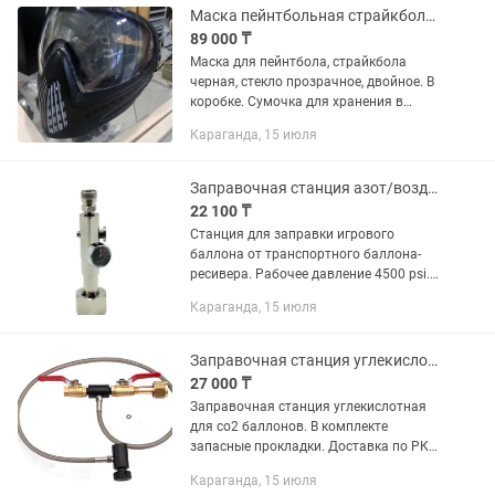
Маска пейнтбольная страйкбольная dye i4 черная
89 000 ₸
Маска для пейнтбола, страйкбола
черная, стекло прозрачное, двойное. В
коробке. Сумочка для хранения в
комплекте
Караганда, 15 июля
Заправочная станция азот/воздух
22 100 ₸
Станция для заправки игрового
баллона от транспортного баллона-
ресивера. Рабочее давление 4500 psi.
Подходит для работы со сжатым
Караганда, 15 июля
воздухом и азотом. В комплекте
сменные прокладки. Материал:...
Заправочная станция углекислотная для со2 баллонов
27 000 ₸
Заправочная станция углекислотная
для со2 баллонов. В комплекте
запасные прокладки. Доставка по РК
за счет покупателя.
Караганда, 15 июля