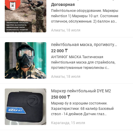
Договорная
Пейнтбольное оборудование. Маркеры
пейнтбол 1) Маркеры 10 шт. Состояние
отличное, обслуженные. 2) баллон азот
10шт НОВЫЙ 3) форма 10шт. НОВЫЙ 4)
Алматы, 18 июля
заправка азот 1шт НОВЫЙ 5) фидер
НОВЫЙ 6) рем...
пейнтбольная маска, противотуманные термолинзы и двойными ремешками
22 000 ₸
АНТИФОГ МАСКА Тактическая
пейнтбольная маска для страйкбола,
противотуманные термолинзы с
козырьком и двойными ремешками
Алматы, 18 июля
Мягкий поролон для впитывания пота
во время активной игры. Разборная...
Маркер пейнтбольный DYE M2
250 000 ₸
Маркер бу в хорошем состоянии.
Характеристики: 68 калибр Базовый
ствол - 14 дюймов Датчик глаз
Индикатор батареи Комплектация:
Караганда, 15 июля
заглушка, рем. комплект, смазка, набор
шестигранников, инструкция,...