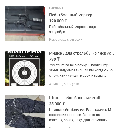
Реклама
Пейнтбольный маркер
120 000 ₸
Пейнтбольный маркер жақсы
жағдайда
Кызылорда, сегодня
Мишень для стрельбы из пневматики
799 ₸
799 тенге за всю пачку. В пачке штук
30-60 Задумывались ли вы когда-либо
о том, как улучшить свои навыки
стрельбы из пневматики? Мишень - это
Алматы, 5 августа
то, что вам нужно! Наша мишень для
стрельбы из...
Штаны пейнтбольные exalt
25 000 ₸
Штаны пейнтбольные Exalt, размер М,
состояние хорошее. Защита на
коленях, боках, паху. Доп кармашки
для шомполов, утяжки по низу