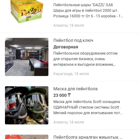
Пейнтбольные шары "DAZZL" 0,68
Шары для игры в пейнтбол 2000 шт.
Розница 16000 тг От 6 - 15 коробка - 15
800 тг От 16 - коробка 15 500 тг
Алматы, 18 июля
Пейнтбол под ключ
Договорная
Пейнтбольное оборудование оптом
для открытия бизнеса, очень
интересное и выгодное вложение,
играйте с удовольствием. Готовое
Караганда, 18 июля
решение При покупке 10 комплектов:
Все расскажем все покажем
Предоставим...
Маска для пейнтбола
23 000 ₸
Маска для пейнтбола Scott оснащена
ОДИНАРНЫЙ стеклом системы Scott .
Мягкий поролон для впитывания пота
во время активной игры. Разборная
Алматы, 18 июля
конструкция. Верхнюю рамку с линзой
можно отсоединить и...
Пейнтболға арналған жиынтық маркерлар, paintball