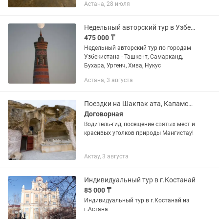
Астана, 28 июля
өзі және Қызылқозы таулары Тасты
ауылы: Кейкі...
Недельный авторский тур в Узбекистан
475 000 ₸
Недельный авторский тур по городам
Узбекистана - Ташкент, Самарканд,
Бухара, Ургенч, Хива, Нукус
Астана, 3 августа
Поездки на Шакпак ата, Капамсай, Кенти-баба, Султан - епе,ватсап7053954543
Договорная
Водитель-гид, посещение святых мест и
красивых уголков природы Мангистау!
Актау, 3 августа
Индивидуальный тур в г.Костанай
85 000 ₸
Индивидуальный тур в г.Костанай из
г.Астана