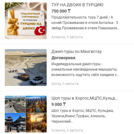
ТУР НА ДВОИХ В ТУРЦИЮ
750 000 ₸
Продолжительность тура 7 дней / 6
ночей Проживание в отеле Антальи - 5
звёзд Проживание в отеле Памуккале -
4,5 звёзд Проживание в отеле
Алматы, 5 августа
Каппадокии -4,5 звёзд Питание-
завтраки (по системе...
Джип-туры по Мангистау
Договорная
Индивидуальные джип-туры -
уникальные неизведанные маршруты,
возможность ощутить себя наедине с
природой 🇰🇿Мангистау по праву
Актау, 5 августа
называют музеем под открытым
небом, где самой матерью-природой
сохранены...
Шоп туры в Хоргос,МЦПС,Кульджа, Урумчи,Турфан,Кашгар.Чарын.Тур.Khorgos.
9 000 ₸
Шоп туры в Хоргос, МЦПС, Кульджа,
Урумчи,Ининг,Турфан, Алаколь,
Чарынский
каньон,Кашгар,Кольсай,Каинды,
Алматы, 5 августа
Иссык-куль. МЦПС : 9000 в одну