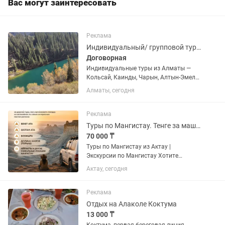
Вас могут заинтересовать
Реклама
Индивидуальный/ групповой тур Кольсай, Каинды и Чарынский каньон из Алматы
Договорная
Индивидуальные туры из Алматы —
Кольсай, Каинды, Чарын, Алтын-Эмель!
Предоставляем встречу и
Алматы, сегодня
сопровождение гостей, приезжающих в
Казахстан на концерты, фестивали,
деловые мероприятия и форумы —...
Реклама
Туры по Мангистау. Тенге за машину
70 000 ₸
Туры по Мангистау из Актау |
Экскурсии по Мангистау Хотите
увидеть одно из самых красивых мест
Актау, сегодня
Казахстана? Отправляйтесь в
путешествие по Мангистау — краю
уникальных пейзажей, древних
Реклама
святынь и...
Отдых на Алаколе Коктума
13 000 ₸