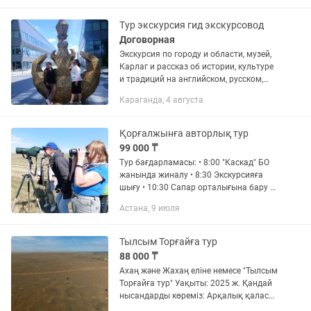
сторону. Тур за 19500 тенге в эту сумму
входит: поездка туда и...
Тур экскурсия гид экскурсовод
Договорная
Экскурсия по городу и области, музей,
Карлаг и рассказ об истории, культуре
и традиций на английском, русском,
турецком и казахском языках.
Караганда, 4 августа
Возможны и др языки. С гидом или без
гида. С авто или с...
Қорғалжынға авторлық тур
99 000 ₸
Тур бағдарламасы: • 8:00 "Каскад" БО
жанында жиналу • 8:30 Экскурсияға
шығу • 10:30 Сапар орталығына бару •
12:00 Қорық аумағы бойынша көлікте
Астана, 9 июля
экскурсия жасау • 13:00 Табиғат
аясында өзіңізбен бірге...
Тылсым Торғайға тур
88 000 ₸
Ахаң және Жахаң еліне немесе "Тылсым
Торғайға тур" Уақыты: 2025 ж. Қандай
нысандарды көреміз: Арқалық қаласы:
Дала өлкесі тарихы музейі, шаһардың