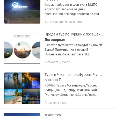
Фирма набирает в шоп-тур в МЦПС
Хоргос тур зависит от дней
пребывания все подробности по тел
или
Усть-Каменогорск, вчера
Продам тур по Турции с посещением 3 городов.
Договорная
В состав путешествия входит : 7 ночей
8 дней Проживание в отеле 5 -4
Питание на базе завтрака, ВВ,
шведский стол Обзорная экскурсия по
Жезказган, вчера
историческим и современным частям
Анталии + Шоппинг Тур 2-х...
Туры в Чжанцзяцзе,Фуронг, Чунцин,Санья, Чэнду,Пекин,Шанхай, Гуанчжоу
600 000 ₸
КОМБО Туры в Чжанцзяцзе,Фуронг,
Чунцин,Санья, Чэнду,Пекин,Шанхай,
Гуанчжоу, Шэньчжэнь,Сиань,Горы
Аватар, Великая Китайская Стена,
Алматы, вчера
Терракотовая армия. 9️⃣дневный тур в
Чунцин, Фуронг, Чжанцзяцзе за...
Джип тур