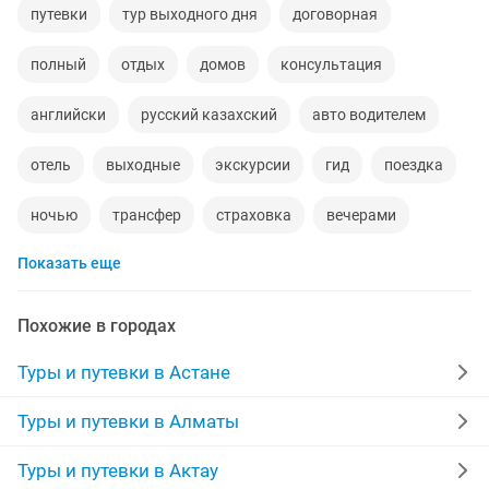
путевки
тур выходного дня
договорная
полный
отдых
домов
консультация
английски
русский казахский
авто водителем
отель
выходные
экскурсии
гид
поездка
ночью
трансфер
страховка
вечерами
Показать еще
1 тенге
грузия
дома пр
туристические
чарынский каньон
египет
сеть
багажники
Похожие в городах
крым
джип
столова
абая жарокова
Туры и путевки в Астане
кафе бар
одежду
палатка
and
рейс
Туры и путевки в Алматы
еду
броня
горно
остров
Туры и путевки в Актау