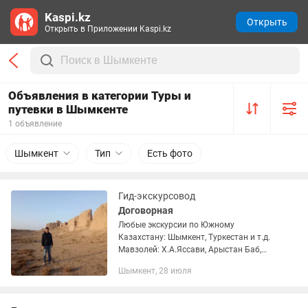
Kaspi.kz
Открыть
Открыть в Приложении Kaspi.kz
Объявления в категории Туры и
путевки в Шымкенте
1 объявление
Шымкент
Тип
Есть фото
Гид-экскурсовод
Договорная
Любые экскурсии по Южному
Казахстану: Шымкент, Туркестан и т.д.
Мавзолей: Х.А.Яссави, Арыстан Баб,
Ибрагим Ата, Карашаш Ана, Домалак
Шымкент, 28 июля
Ана, Байдибек Ата, Гаухар Ана и т.д.
Природа: Аксу-Джабаглинский...