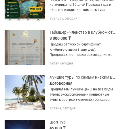
источники на 10 дней Поездка туда и
обратно входит в стоимость тура
Уральск, сегодня
Таймшер - членство в клубном отдыхе
3 000 000 ₸
Продам отпускной сертификат
клубного отдыха (таймшер).
Предоставляет право размещения в
апартаментах на курортах OASIS
Актау, сегодня
Vacation Club. Сертификат Бессрочный,
будет оформление на ваше имя.
Более...
Лучшие туры по самым низким ценам!
Договорная
Предлагаем лучшие цены на все виды
туров: экскурсионные и концертные
туры, море- все включено, горящие
туры - вылет завтра! С нами всегда
Астана, сегодня
надежно, выгодно, удобно!
Сопровождение 24/7.
Шоп-Тур
45 000 ₸