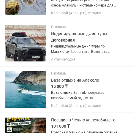
Коктума, первая береговая линия
озера Алаколь • Уютные номера для
семейного отдыха. • Территория
Кабанбай (Алак. р-н), сегодня
утопает в зелени, поэтому даже летом
здесь комфортно и прохладно. ¡•| В
стоимость включено трёхразовое...
Реклама
Индивидуальные джип туры
Договорная
Индивидуальные джип туры по
Маңғыстау. Шопан ата, Бекет ата,
Бозжыра, Тұзбайыр, Шерқала,
Актау, сегодня
Айрақты, Көкала, Торыш, Жығылған,
Тамшалы, голубая лагуна, мыс
песчанный и. т. д. Возим по всем
Реклама
направлениям.
База отдыха на Алаколе
15 000 ₸
База отдыха Samruk предлагает
незабываемый отдых на
соленном,лечебном озере Алаколь!
Кабанбай (Алак. р-н), сегодня
Наши лечебные грязи очень полезные
и бесплатные. Мы находимся со
стороны области Абай. Наша база
Поездка в Чечню на лечебные горячие источники
находится в 2-х...
101 000 ₸
Поездка в Чечню на лечебные горячие