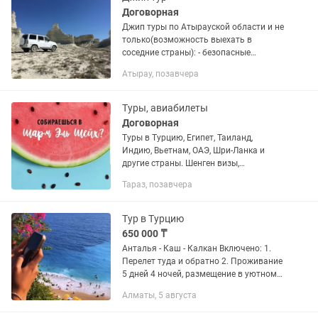
Договорная
Джип туры по Атырауской области и не
только(возможность выехать в
соседние страны): - безопасные
поездки с опытными водителями -
Атырау, позавчера
индивидуальный подход - большой
опыт в организации поездок -...
Туры, авиабилеты
Договорная
Туры в Турцию, Египет, Таиланд,
Индию, Вьетнам, ОАЭ, Шри-Ланка и
другие страны. Шенген визы,
приглашения, страхование. Есть
Тараз, позавчера
рассрочка и кредит.
Тур в Турцию
650 000 ₸
Анталья - Каш - Калкан Включено: 1.
Перелет туда и обратно 2. Проживание
5 дней 4 ночей, размещение в уютном
бутик-отеле 3. Сытные завтраки 4.
Алматы, 5 августа
Атмосферный Каш-Калкан 5. Морская
прогулка по...