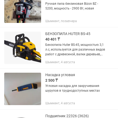
Ручная пила бензиновая Bizon BZ -
5200, мощность - 2900 Вт, новая
Шымкент, позавчера
БЕНЗОПИЛА HUTER BS-45
40 401 ₸
Бензопила Huter BS-45, мощностью 3,1
л.с, используется для различных видов
работ с древесиной, валки деревьев,
спиливания веток. Работает от
Шымкент, 4 августа
бензинового двигателя, объёмом 45
см³, вместимость...
Насадка угловая
2 500 ₸
Угловая насадка для закручивания
шурупов в труднодоступных местах
Шымкент, 4 августа
Подшипник 22326 (3626)