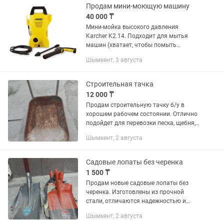
напряжение:...
Продам мини-моющую машину
40 000 ₸
Мини-мойка высокого давления
Karcher K2.14. Подходит для мытья
машин (хватает, чтобы помыть
внедорожник), велосипед и пр.
Шымкент, 3 августа
Источник питания- 220В, давление 110
бар, производительность по площади
20...
Строительная тачка
12 000 ₸
Продам строительную тачку б/у в
хорошем рабочем состоянии. Отлично
подойдет для перевозки песка, щебня,
земли, цемента, кирпича, дров, урожая
Шымкент, 2 августа
и других грузов. Конструкция прочная
и надежная,...
Садовые лопаты без черенка
1 500 ₸
Продам новые садовые лопаты без
черенка. Изготовлены из прочной
стали, отличаются надежностью и
долговечностью. Подойдут для работы
Шымкент, 2 августа
в саду, огороде, на даче, а также для