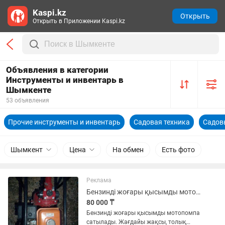
Kaspi.kz
Открыть
Открыть в Приложении Kaspi.kz
Объявления в категории
Инструменты и инвентарь в
Шымкенте
53 объявления
Прочие инструменты и инвентарь
Садовая техника
Садов
Шымкент
Цена
На обмен
Есть фото
Реклама
Бензинді жоғары қысымды мотопомпа 2 дюйм
80 000 ₸
Бензинді жоғары қысымды мотопомпа
сатылады. Жағдайы жақсы, толық