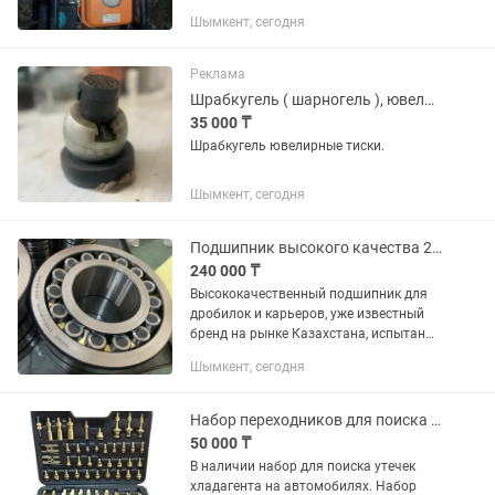
жұмыс істейді, пайдалануға дайын. Су
Шымкент, сегодня
айдауға, егін суаруға және
шаруашылық жұмыстарына өте
қолайлы. •Шығыс диаметрі: 2...
Реклама
Шрабкугель ( шарногель ), ювелирные тиски.
35 000 ₸
Шрабкугель ювелирные тиски.
Шымкент, сегодня
Подшипник высокого качества 22330 САW33
240 000 ₸
Высококачественный подшипник для
дробилок и карьеров, уже известный
бренд на рынке Казахстана, испытан
на местных производствах, отличные
Шымкент, сегодня
отзывы.
Набор переходников для поиска утечек
50 000 ₸
В наличии набор для поиска утечек
хладагента на автомобилях. Набор