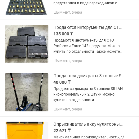
представлен в виде переходников с
разным диаметром с разным шагом
Шымкент, вчера
резьбы и подходит для 90%
автомобилей производства Востока,
Азии и...
Продаются интсрументы для СТО proforce и force
135 000 ₸
Продаются инструменты для СТО
Proforce и Force 142 предмета Можно
купить по отдельности Также можете
посмотреть профиль Продаются почти
Шымкент, вчера
новые и новые наборы, инструменты,
подъемники а также много...
Продаются домкраты 3 тонные SILLAN низкопрофильный 2 штуки
40 000 ₸
Продаются домкраты 3 тонные SILLAN
низкопрофильный 2 штуки можно
купить по отдельности
Шымкент, вчера
Опрыскиватель аккумуляторный Huter SP-16AC
22 671 ₸
Максимальная производительность, л/