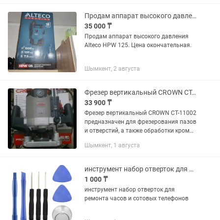
хозяйственных и строительных...
Продам аппарат высокого давления Alteco
35 000 ₸
Продам аппарат высокого давления
Alteco HPW 125. Цена окончательная.
Шымкент, 2 августа
Фрезер вертикальный CROWN CT-11002 новый
33 900 ₸
Фрезер вертикальный CROWN CT-11002
предназначен для фрезерования пазов
и отверстий, а также обработки кромок
заготовок из древесных материалов и
Шымкент, 1 августа
пластика. Мощность (Вт): 1400
Напряжение/Частота...
инструмент набор отверток для ремонта часов и сотовых телефонов
1 000 ₸
инструмент набор отверток для
ремонта часов и сотовых телефонов