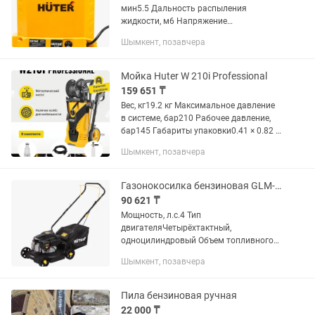
мин5.5 Дальность распыления
жидкости, м6 Напряжение
аккумулятора, В12 Тип
Шымкент, позавчера
аккумуляторасвинцово-кислотный
Емкость аккумулятора, Ач8 Объем бака
для распыления,...
Мойка Huter W 210i Professional
159 651 ₸
Вес, кг19.2 кг Максимальное давление
в системе, бар210 Рабочее давление,
бар145 Габариты упаковки0.41 × 0.82 ×
0.395 м Рабочий расход воды, л/ч450
Шымкент, позавчера
Максимально допустимое давление
поступающей воды,...
Газонокосилка бензиновая GLM-3.5LT Huter
90 621 ₸
Мощность, л.с.4 Тип
двигателяЧетырёхтактный,
одноцилиндровый Объем топливного
бака, л1 Высота среза, мм30-70
Шымкент, позавчера
Обороты холостого хода, об/мин2800 -
3200 Вес, кг19 кг Регулировка высоты...
Пила бензиновая ручная
22 000 ₸