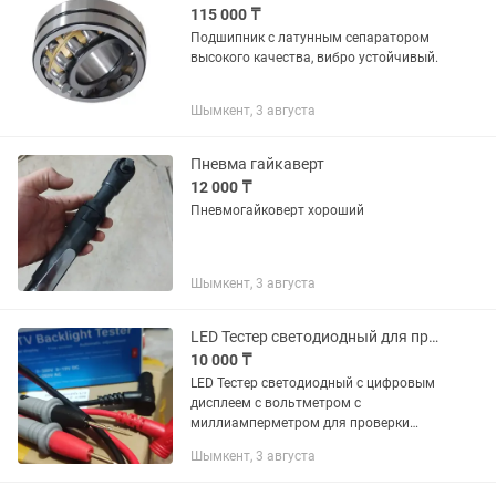
115 000 ₸
Подшипник с латунным сепаратором
высокого качества, вибро устойчивый.
Шымкент, 3 августа
Пневма гайкаверт
12 000 ₸
Пневмогайковерт хороший
Шымкент, 3 августа
LED Тестер светодиодный для проверки светодиодов подсветки телевизора
10 000 ₸
LED Тестер светодиодный с цифровым
дисплеем с вольтметром с
миллиамперметром для проверки
светодиодов подсветки телевизора, а
Шымкент, 3 августа
так же светодиодных лент и
светодиодных линеек. Входное