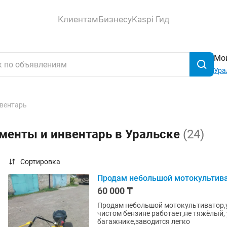
Клиентам
Бизнесу
Kaspi Гид
Мой
Ура
нвентарь
менты и инвентарь в Уральске
(24)
Сортировка
Продам небольшой мотокультив
60 000 ₸
Продам небольшой мотокультиватор,у
чистом бензине работает,не тяжёлый,
багажнике,заводится легко