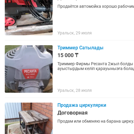
Продаётся автомойка хорошо рабочи
Уральск, 29 июля
Триммер Сатылады
15 000 ₸
Триммер Фирмы Ресанта 2жыл болды і
ауыстырдым келіп қарауынызға болад
Уральск, 28 июля
Продажа циркулярки
Договорная
Продам или обменяю на барана циркул