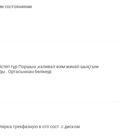
ми состояниями
степ тұр Поршын ,каливал өзім жинап шықтым
ы . Ортасыннан бөлінеді
ярка трехфазную в отл сост .с диском