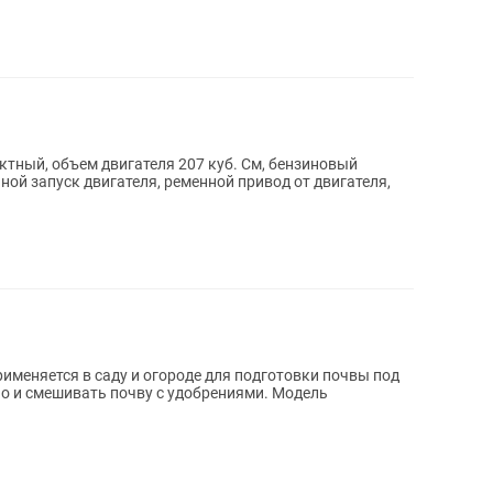
актный, объем двигателя 207 куб. См, бензиновый
ной запуск двигателя, ременной привод от двигателя,
меняется в саду и огороде для подготовки почвы под
 но и смешивать почву с удобрениями. Модель