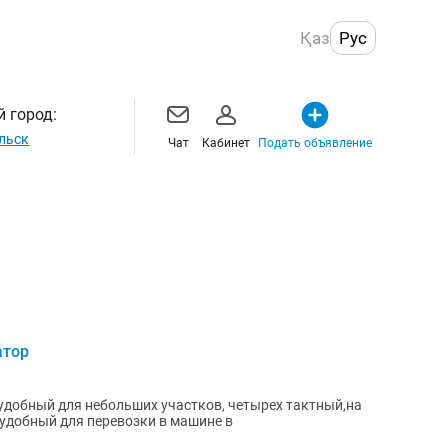
Қаз
Рус
 город:
льск
Чат
Кабинет
Подать объявление
атор
добный для небольших участков, четырех тактный,на
 удобный для перевозки в машине в