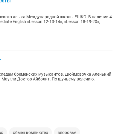
ссеты
о языка Международной школы ЕШКО. В наличии 4
ediate English «Lesson 12-13-14», «Lesson 18-19-20»,
.
тор Айболит. По щучьему велению.
во
обмен компьютер
здоровье