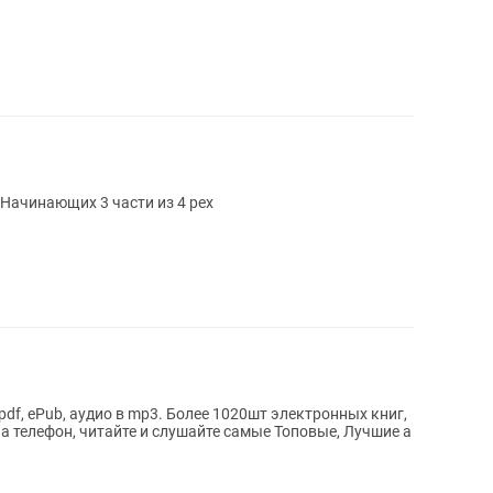
Кассеты Урок Английского языка Для Начинающих 3 части из 4 рех
df, ePub, аудио в mp3. Более 1020шт электронных книг,
на телефон, читайте и слушайте самые Топовые, Лучшие а