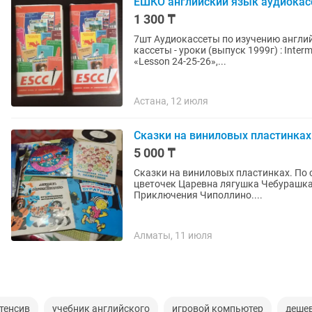
ЕШКО английский язык аудиока
1 300 ₸
7шт Аудиокассеты по изучению английског
кассеты - уроки (выпуск 1999г) : Interm
«Lesson 24-25-26»,...
Астана, 12 июля
Сказки на виниловых пластинках
5 000 ₸
Сказки на виниловых пластинках. По следам бременских музыкантов. Дюймовочка Аленький
цветочек Царевна лягушка Чебурашка Маугли Док
Приключения Чиполлино....
Алматы, 11 июля
тенсив
учебник английского
игровой компьютер
деше