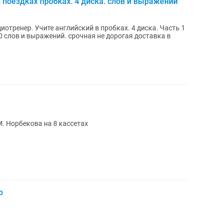
 поездках пробках. 4 диска. слов и выражений
отренер. Учите английский в пробках. 4 диска. Часть 1
й. срочная не дорогая доставка в
. Норбекова на 8 кассетах
ю