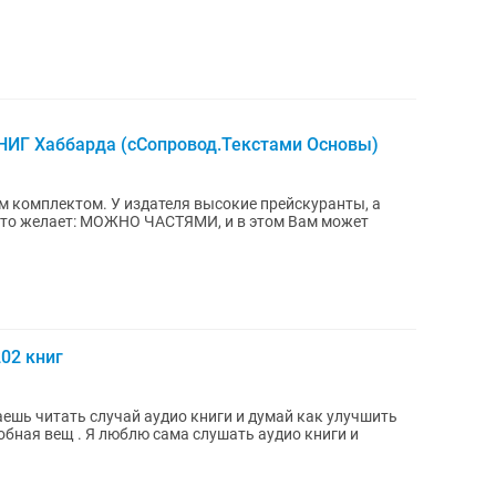
КНИГ Хаббарда (сСопровод.Текстами Основы)
м комплектом. У издателя высокие прейскуранты, а
, кто желает: МОЖНО ЧАСТЯМИ, и в этом Вам может
202 книг
ваешь читать случай аудио книги и думай как улучшить
обная вещ . Я люблю сама слушать аудио книги и