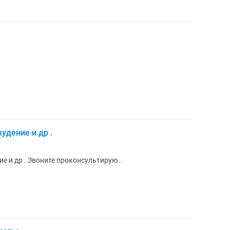
удение и др .
е и др . Звоните проконсультирую .