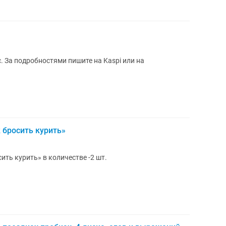
Продам диск по информатике 11 класс. За подробностями пишите на Kaspi или на
 бросить курить»
ть курить» в количестве -2 шт.