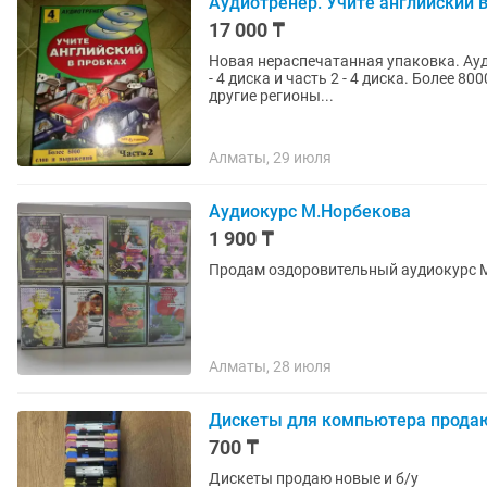
Аудиотренер. Учите английский в
17 000 ₸
Новая нераспечатанная упаковка. Ауди
- 4 диска и часть 2 - 4 диска. Более 8000 слов и выражени
другие регионы...
Алматы, 29 июля
Аудиокурс М.Норбекова
1 900 ₸
Продам оздоровительный аудиокурс М
Алматы, 28 июля
Дискеты для компьютера прода
700 ₸
Дискеты продаю новые и б/у