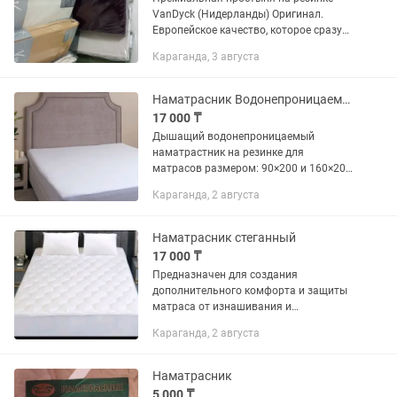
VanDyck (Нидерланды) Оригинал.
Европейское качество, которое сразу
чувствуется — плотная, мягкая и
Караганда, 3 августа
идеально садится по матрасу. ✔️
Серия: Jersey Supreme ✔️ Состав:...
Наматрасник Водонепроницаемый
17 000 ₸
Дышащий водонепроницаемый
наматрастник на резинке для
матрасов размером: 90×200 и 160×200
высотой до 23 см с махровой
Караганда, 2 августа
поверхностностью . Наматрастник с
бортиками полностью растягивается
по бокам для...
Наматрасник стеганный
17 000 ₸
Предназначен для создания
дополнительного комфорта и защиты
матраса от изнашивания и
загрязнений. Ткань-
Караганда, 2 августа
микрофибра,гипоаллергенна и
экологична,очень прочная,быстро не
изнашивается,с гладкой...
Наматрасник
5 000 ₸