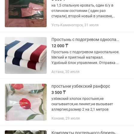
на 1,5 спальную кровать, один б/у в
отличном состоянии ( один раз
стирали), второй новый в упаковке,
внутри натуральная верблюжья
Усть-Каменогорск, 31 июля
шерсть, покрытие хлопок, по углам на
резинках. Размер 90х200 см....
Простынь с подогревом односпальное.
12 000 ₸
Простынь с подогревом односпальное.
Мягкий и приятный материал.
Удобный блок управления. Отправка в
регионы.
Астана, 30 июля
простыни узбекский ранфорс
3 500 ₸
узбекский хлопок простыня,не
скатывается,не линяет,не вызывает
аллергию,размер 2 на 2,1 метров
Конаев, 29 июля
Комплекты постельного бпюелья 100% хлопок ринг кретон