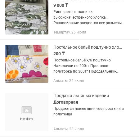
9 000 ₸
Ринг кретонг ткань из
высококачественного хлопка .
Разнообразие расцветок все размеры
1,5-9000 2сп -10000
Темиртау, 25 июля
Постельное бельё поштучно хлопок б/у
200 ₸
Постельное бельё х/б поштучно
Наволочки по 200тг Простынь-
полуторка по 300тг Пододеяльник-
полуторка на кнопках 500тг Находятся
Алматы, 24 июля
в районе ТРЦ Максима
Продажа льняных изделий
Договорная
Продаются новые льняные простыни и
полотенца
Алматы, 23 июля