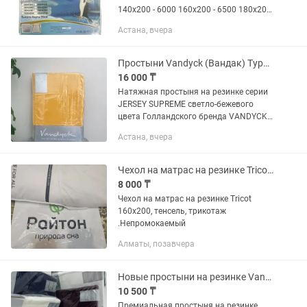
140х200 - 6000 160х200 - 6500 180х200
- 7000 200х200 - 7500 При покупке от
Астана, вчера
10шт будут оптовые цены
Простыни Vandyck (Вандак) Турция
16 000 ₸
Натяжная простыня на резинке серии
JERSEY SUPREME светло-бежевого
цвета Голландского бренда VANDYCK.
Простыня имеет универсальный
Астана, вчера
размер и подойдет для матрасов + 20
в ширину см, длину 200−220,...
Чехол на матрас на резинке Tricot 160x200, тенсель, трикотаж .Непромокаемый
8 000 ₸
Чехол на матрас на резинке Tricot
160x200, тенсель, трикотаж
.Непромокаемый
Алматы, позавчера
Новые простыни на резинке VanDyck
10 500 ₸
Премиальная простыня на резинке