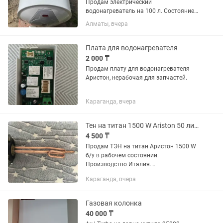
Продам электрический
водонагреватель на 100 л. Состояние
отличное. Демонтировали
Алматы, вчера
самостоятельно очень аккуратно.
Использовался не долго.
Плата для водонагревателя
2 000 ₸
Продам плату для водонагревателя
Аристон, нерабочая для запчастей.
Караганда, вчера
Тен на титан 1500 W Ariston 50 литров
4 500 ₸
Продам ТЭН на титан Аристон 1500 W
б/у в рабочем состоянии.
Производство Италия.
Эксплуатировался в титане плоского
Караганда, вчера
типа 50 литров
Газовая колонка
40 000 ₸