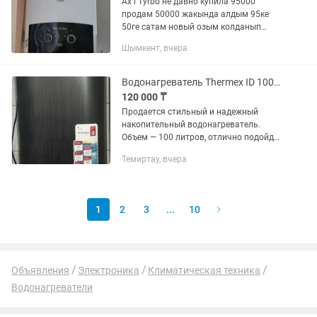
Ах l Tyrbo не давно купила 95000
продам 50000 жакында алдым 95ке
50ге сатам новый озым колданып
отырмын Батарея салынбайды без
Шымкент, вчера
Батарея жумыс жасайды Центральный
ыстыу су бергенсон сатып жатырмын....
Водонагреватель Thermex ID 100V Shadow 100 литров, черный
120 000 ₸
Продается стильный и надежный
накопительный водонагреватель.
Объем — 100 литров, отлично подойдет
для семьи. Плоский современный
Темиртау, вчера
корпус, сенсорное управление и
дисплей температуры. Объем: 100...
1
2
3
...
10
Объявления
Электроника
Климатическая техника
Водонагреватели