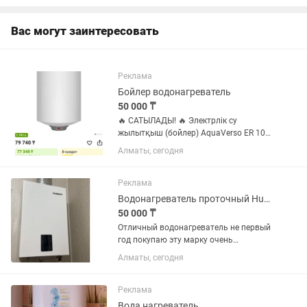
Вас могут заинтересовать
Реклама
Бойлер водонагреватель
50 000 ₸
🔥 САТЫЛАДЫ! 🔥 Электрлік су
жылытқыш (бойлер) AquaVerso ER 105
V ✅ Көлемі – 105 литр ✅ Тік
Алматы, сегодня
(вертикалды) орнатылады ✅ Үлкен
отбасыға өте қолайлы ✅ Жаңа,
қорабында ашылмаған су жаңа
Реклама
Водонагреватель проточный Hubert AGW T30 белый
50 000 ₸
Отличный водонагреватель не первый
год покупаю эту марку очень
качественно всегда . Состояние
Алматы, сегодня
отличное все описание в фото есть
продаем в связи со сносом и
переездом самовывоз горный гигант
Реклама
более...
Вода нагреватель