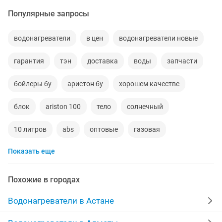
Популярные запросы
водонагреватели
в цен
водонагреватели новые
гарантия
тэн
доставка
воды
запчасти
бойлеры бу
аристон бу
хорошем качестве
блок
ariston 100
тело
солнечный
10 литров
abs
оптовые
газовая
Показать еще
аппарат вода
водоногреватель
deluxe
роботы пылесосы
газовый бойлер
30 квт
Похожие в городах
новые запчасти
бойлер хорошем состоянии
Водонагреватели в Астане
болер
скупка
дома
50 литровый