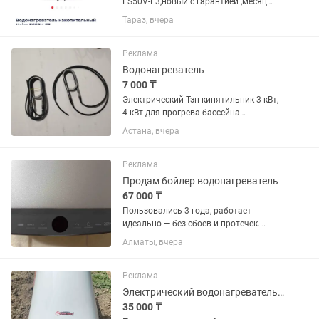
ES50V-F3,новый с гарантией ,месяц
назад купленный,не использованный, с
Тараз, вчера
коробки не вынимался
Реклама
Водонагреватель
7 000 ₸
Электрический Тэн кипятильник 3 кВт,
4 кВт для прогрева бассейна
,металлическая трубка диаметр 13
Астана, вчера
кабель 1 метра ,производство России
цена 7000тенге. Еще имеется в
наличии 3кВт,4 кВт трубка...
Реклама
Продам бойлер водонагреватель
67 000 ₸
Пользовались 3 года, работает
идеально — без сбоев и протечек.
Быстро нагревает воду, хорошо держит
Алматы, вчера
температуру. ✔ Надёжный и
экономичный ✔ В хорошем состоянии
✔ Полностью готов к...
Реклама
Электрический водонагреватель 100 л
35 000 ₸