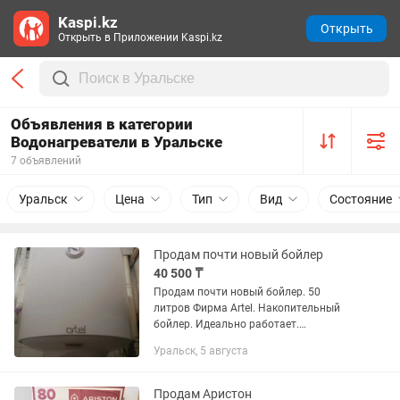
Kaspi.kz
Открыть
Открыть в Приложении Kaspi.kz
Объявления в категории
Водонагреватели в Уральске
7 объявлений
Уральск
Цена
Тип
Вид
Состояние
Продам почти новый бойлер
40 500 ₸
Продам почти новый бойлер. 50
литров Фирма Artel. Накопительный
бойлер. Идеально работает.
Пользовались месяц всего. Квартиру
Уральск, 5 августа
продают из за этого продаю. Бойлер
отлично для семьи из 3-4 х человек....
Продам Аристон