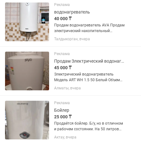
Реклама
водонагреватель
40 000 ₸
Продам водонагреватель AVA Продам
электрический накопительный
водонагреватель AVA в хорошем
Талдыкорган, вчера
состоянии. Пользовались около 2 лет.
Полностью исправен, быстро
нагревает воду, без протечек и
Реклама
поломок....
Продам Электрический водонагреватель
45 000 ₸
Электрический водонагреватель
Модель ART WH 1.5 50 Белый Объем
50л Размер 450х475х566mm
Алматы, вчера
Реклама
Бойлер
25 000 ₸
Продаётся бойлер. Б/у, но в отличном
и рабочем состоянии. На 50 литров
воды.
Актау, вчера