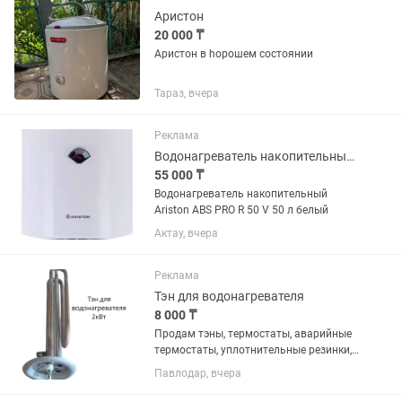
Аристон
20 000 ₸
Аристон в һорошем состоянии
Тараз, вчера
Реклама
Водонагреватель накопительный Ariston ABS PRO R 50 V 50 л белый
55 000 ₸
Водонагреватель накопительный
Ariston ABS PRO R 50 V 50 л белый
Актау, вчера
Реклама
Тэн для водонагревателя
8 000 ₸
Продам тэны, термостаты, аварийные
термостаты, уплотнительные резинки,
аноды для водонагревателей. Самые
Павлодар, вчера
дешёвые цены по городу!! Мастерам,
постоянным клиентам СКИДКИ!!