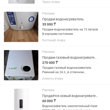
DryHeat (80 л) ✅ Абсолютно новый Ни
Тараз, вчера
разу не использовался. Из коробки не
доставался. Полный заводской
комплект. Коробка...
Реклама
Продам водонагреватель
35 000 ₸
Продам водонагреватель на 15 литров
В хорошем состоянии
Костанай, вчера
Реклама
Продам газовый водонагреватель Риннай
270 000 ₸
Продам газовый водонагреватель
Рииннай на 24 л., в отличном
состоянии, был в использовании около
Алматы, вчера
года.
Реклама
Продаётся новый водонагреватель
60 000 ₸
Водонагреватель накопительный Haier