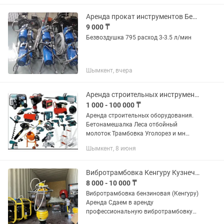
Шлифовальная машина для стен и
потолков...
Аренда прокат инструментов Безвоздушный краскораспылитель
9 000 ₸
Безвоздушка 795 расход 3-3.5 л/мин
Шымкент, вчера
Аренда строительных инструментов
1 000 - 100 000 ₸
Аренда строительных оборудования.
Бетонамешалка Леса отбойный
молоток Трамбовка Уголорез и мн
другое
Шымкент, 8 июня
Вибротрамбовка Кенгуру Кузнечик Аренда инструментов Прокат
8 000 - 10 000 ₸
Вибротрамбовка бензиновая (Кенгуру)
Аренда Сдаем в аренду
профессиональную вибротрамбовку
для уплотнения грунта, песка, щебня и