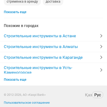
стремянка в аренду
доставка
Показать еще
леса строительные аренда
шлифовальная машина аренда
Похожие в городах
строительные инструменты
аренда
Строительные инструменты в Астане
строительные леса
перфоратор отбойник
Строительные инструменты в Алматы
строительная
трамбовка
вибротрамбовка
Строительные инструменты в Караганде
Строительные инструменты в Усть-
отбойный
сутками
леса
отбойник
Каменогорске
торцовки
аренда тепловых пушек
сдам в аренду
Показать еще
Строительные инструменты в Актобе
инструм
залог
пер
аренда дрели
Строительные инструменты в Таразе
Қаз
Рус
© 2012-2026, АО «Kaspi Bank»
опалубка в аренду
краскопульт
Пользовательское соглашение
Строительные инструменты в Кызылорде