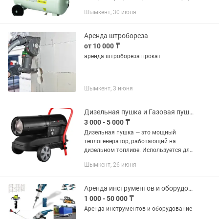
предназначенный для подачи сжатого
Шымкент, 30 июля
воздуха к пневмоинструменту,
краскопультам, насосам и другому...
Аренда штробореза
от 10 000 ₸
аренда штробореза прокат
Шымкент, 3 июня
Дизельная пушка и Газовая пушка
3 000 - 5 000 ₸
Дизельная пушка — это мощный
теплогенератор, работающий на
дизельном топливе. Используется для
обогрева больших помещений,
Шымкент, 26 июня
строительных площадок, ангаров или
открытых пространств. Как работает:
1....
Аренда инструментов и оборудование
1 000 - 50 000 ₸
Аренда инструментов и оборудование