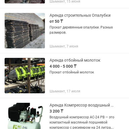
Шымкент, 15 июня
асфальта. Применяется при
подготовке оснований под дорожки,...
Аренда строительных Опалубки
от 50 ₸
Прокат деревянные опалубки. Разных
размеров.
Шымкент, 7 июня
Аренда отбойный молоток
4 000 - 5 000 ₸
Прокат отбойный молоток
Шымкент, 17 июля
Аренда Компрессор воздушный 24л
3 200 ₸
Воздушный компрессор АС-24 РВ — это
компактный масляный поршневой
компрессор с ресивером на 24 литра,