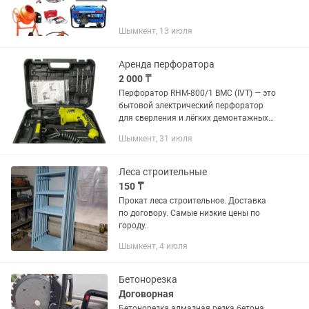
Шымкент, 13 июля
Аренда перфоратора
2 000 ₸
Перфоратор RHM-800/1 BMC (IVT) — это
бытовой электрический перфоратор
для сверления и лёгких демонтажных
работ в бетоне, кирпиче, металле и
Шымкент, 31 июля
дереве. Он относится к компактному
классу SDS+...
Леса строительные
150 ₸
Прокат леса строительное. Доставка
по договору. Самые низкие цены по
городу.
Шымкент, 4 июля
Бетонорезка
Договорная
Бетонорезка алмазная резка бетона