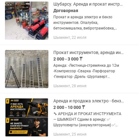
л •...
Шубарсу. Аренда и прокат инструментов.
Договорная
Прокат и аренда электро и бензо
инструментов. Опалубка,
бетономешалка, вибротрамбовка,
стройкага кажет барлык заттар бар,
Шымкент, 22 июля
шоп оратын, мотокоса, перфоратор,
шуруповерт, генератор , компрессор,
пчелка,...
Прокат инструментов, аренда инструментов, стремянка, генератор, краскопульт
2 000 - 3 000 ₸
Аренда: -Лестница-стремянка до 12м
-Компрессор -Сварка -Перфоратор
-Генератор -Дрель -Шурпаверт
-Болгарка -бензопила -строительный
Шымкент, 28 июня
фен -Лазерный Уровень -Пушка
Звоните! • График работы:...
Аренда и продажа электро - бензо инструмента. Отбойный молоток
2 000 - 10 000 ₸
🔧 АРЕНДА И ПРОКАТ ИНСТРУМЕНТА
— ШЫМКЕНТ Сдаем в аренду: ✅
Шуруповерты (аккумуляторные) ✅
Перфораторы (бетон, кирпич) ✅
Шымкент, 25 июня
Болгарки / УШМ (125, 180, 230 мм) ✅