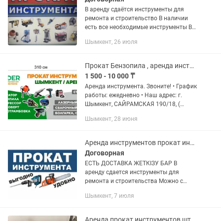
В аренду сдаётся инструменты для
ремонта и строительство В наличии
есть все необходимые инструменты В
аренду сдаётся инструменты от 1 000
Шымкент, 26 июля
тн Все виды инструментов Дрель
Шуруповёрт...
Прокат Бензопила , аренда инструмента
1 500 - 10 000 ₸
Аренда инструмента. Звоните! • График
работы: ежедневно • Наш адрес: г.
Шымкент, САЙРАМСКАЯ 190/18, (
рядом ПИВ.ЗАВОД) " •Бетономешалка-
Шымкент, 28 июня
от 4000тг/сутки •Стремянка-2000-
3000тг/сутки •Генератор-от...
Аренда инструментов прокат инструментов
Договорная
ЕСТЬ ДОСТАВКА ЖЕТКІЗУ БАР В
аренду сдается инструменты для
ремонта и строительства Можно с
документами: договоры, счета, акты,
Шымкент, 7 июля
накладные В наличии есть все
необходимые инструменты В аренду...
Аренда прокат инструментов штроборез штроборез бороздодел