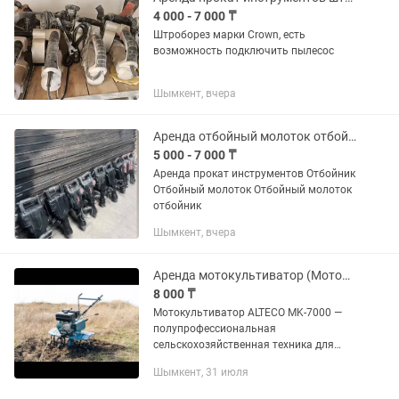
4 000 - 7 000 ₸
Штроборез марки Crown, есть
возможность подключить пылесос
Шымкент, вчера
Аренда отбойный молоток отбойник
5 000 - 7 000 ₸
Аренда прокат инструментов Отбойник
Отбойный молоток Отбойный молоток
отбойник
Шымкент, вчера
Аренда мотокультиватор (Мотоблок)
8 000 ₸
Мотокультиватор ALTECO MK-7000 —
полупрофессиональная
сельскохозяйственная техника для
обработки почвы на дачных и
Шымкент, 31 июля
фермерских участках. Подходит для
рыхления земли, борьбы с сорняками,