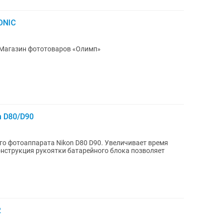
ONIC
Магазин фототоваров «Олимп»
n D80/D90
арата Nikon D80 D90. Увеличивает время
2