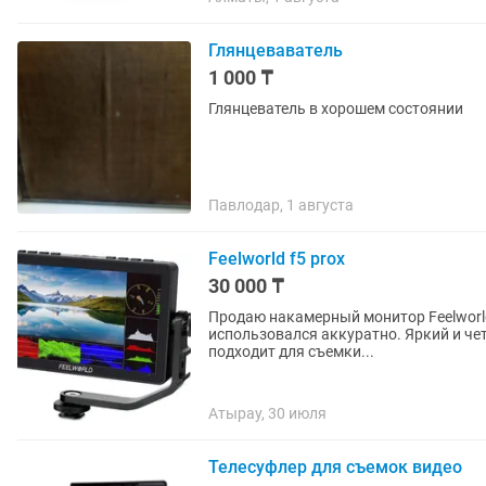
Глянцеваватель
1 000 ₸
Глянцеватель в хорошем состоянии
Павлодар, 1 августа
Feelworld f5 prox
30 000 ₸
Продаю накамерный монитор Feelworld 
использовался аккуратно. Яркий и четкий экран — удобно работать даже на улице Отлично
подходит для съемки...
Атырау, 30 июля
Телесуфлер для съемок видео