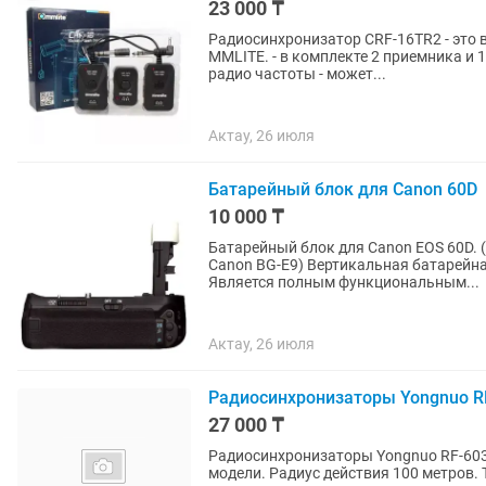
23 000 ₸
Радиосинхронизатор CRF-16TR2 - это
MMLITE. - в комплекте 2 приемника и 1 передатчик - рабочая частота 433 Мгц, 16-каналов
радио частоты - может...
Актау, 26 июля
Батарейный блок для Canon 60D
10 000 ₸
Батарейный блок для Canon EOS 60D. (высококачественный аналог оригинальной ручки
Canon BG-E9) Вертикальная батарейная ручка для цифровых фотоаппаратов Canon EOS 60D.
Является полным функциональным...
Актау, 26 июля
Радиосинхронизаторы Yongnuo RF
27 000 ₸
Радиосинхронизаторы Yongnuo RF-603,
модели. Радиус действия 100 метров. Трансиверы т. Е. Один синхронизатор работает и как