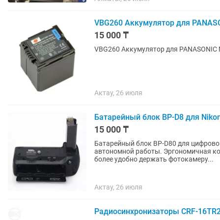
VBG260 Аккумулятор для PANAS
15 000 ₸
VBG260 Аккумулятор для PANASONIC 
Актау, 26 июля
Батарейный блок BP-D8 для Niko
15 000 ₸
Батарейный блок BP-D80 для цифрового фотоапп
автономной работы. Эргономичная конструкция рукоятки батарейного блока позволяет
более удобно держать фотокамеру...
Актау, 26 июля
Радиосинхронизаторы CRF-16TR