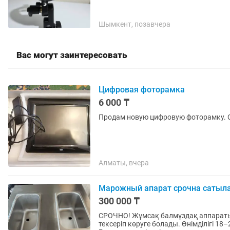
Шымкент, позавчера
Вас могут заинтересовать
Цифровая фоторамка
6 000 ₸
Продам новую цифровую фоторамку. С
Алматы, вчера
Марожный апарат срочна сатыл
300 000 ₸
СРОЧНО! Жұмсақ балмұздақ аппараты 
тексеріп көруге болады. Өнімділігі 18–