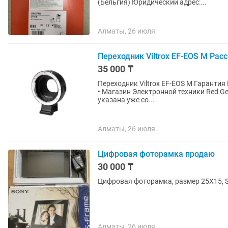
(Бельгия) Юридический адрес:...
Алматы, 26 июля
Переходник Viltrox EF-EOS M Рас
35 000 ₸
Переходник Viltrox EF-EOS M Гарантия Магазин Red Geek • Адре
• Магазин Электронной техники Red Geek • Цена указана только при наличной оплате
указана уже со...
Алматы, 26 июля
Цифровая фоторамка продаю
30 000 ₸
Цифровая фоторамка, размер 25Х15, So
Алматы, 26 июля