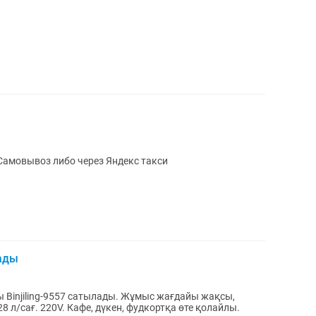
амовывоз либо через Яндекс такси
ады
Binjiling-9557 сатылады. Жұмыс жағдайы жақсы,
28 л/сағ. 220V. Кафе, дүкен, фудкортқа өте қолайлы.