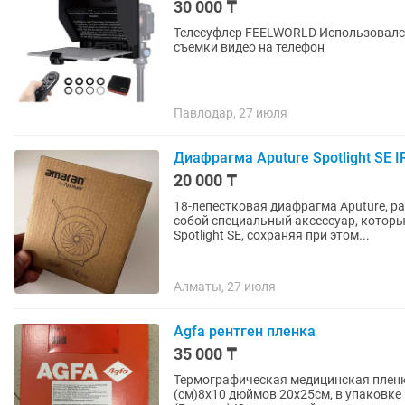
30 000 ₸
Телесуфлер FEELWORLD Использовался редко 
съемки видео на телефон
Павлодар, 27 июля
Диафрагма Aputure Spotlight SE I
20 000 ₸
18-лепестковая диафрагма Aputure, ра
собой специальный аксессуар, которы
Spotlight SE, сохраняя при этом...
Алматы, 27 июля
Agfa рентген пленка
35 000 ₸
Термографическая медицинская пленк
(см)8х10 дюймов 20х25см, в упаковке 1