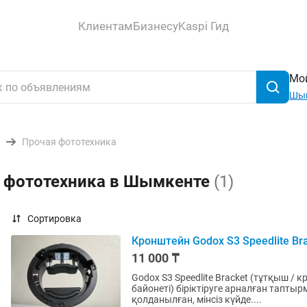
Клиентам
Бизнесу
Kaspi Гид
Мой
Шы
Прочая фототехника
я фототехника в Шымкенте
(1)
Сортировка
Кронштейн Godox S3 Speedlite Br
11 000 ₸
Godox S3 Speedlite Bracket (тұтқыш /
байонеті) біріктіруге арналған тапты
қолданылған, мінсіз күйде....