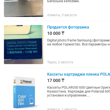
Бағасына келісемін.
Алматы, 3 августа
Продается фоторамка
10 000 ₸
Digital photo frame Samsung (фоторам
на любое торжество. Все параметры н
Тараз, 2 августа
Кассеты картриджи пленка POLA
17 000 ₸
Кассеты POLAROID 600 Цветные Оригинал. Оригинал.
Казахстана. Картридж для Polaroid 600 нового поколения. Эта кассета polaroid проста в
установке и управлении....
Алматы, 1 августа