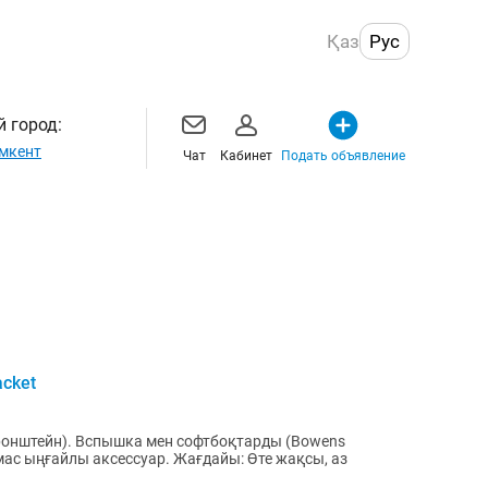
Қаз
Рус
 город:
мкент
Чат
Кабинет
Подать объявление
acket
 кронштейн). Вспышка мен софтбоқтарды (Bowens
рмас ыңғайлы аксессуар. Жағдайы: Өте жақсы, аз