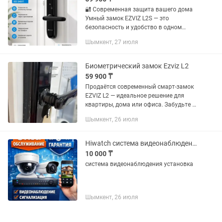
🔐 Современная защита вашего дома
Умный замок EZVIZ L2S — это
безопасность и удобство в одном
устройстве. ✅ Открытие по отпечатку
Шымкент, 27 июля
пальца ✅ Управление через
приложение ✅ Временные пароли для
гостей ✅...
Биометрический замок Ezviz L2
59 900 ₸
Продаётся современный смарт-замок
EZVIZ L2 — идеальное решение для
квартиры, дома или офиса. Забудьте о
ключах и получите полный контроль
Шымкент, 26 июля
доступа. Преимущества: • Открытие по
отпечатку пальца •...
Hiwatch система видеонаблюдения установка
10 000 ₸
система видеонаблюдения установка
Шымкент, 26 июля