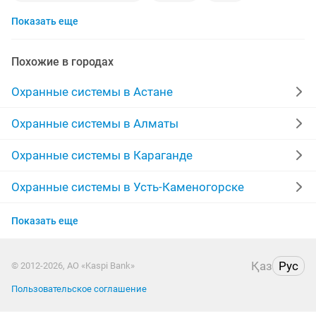
Показать еще
комплект
охранно пожарная сигнализация
рабочих
офиса
3 2 1
домофон
меню
Похожие в городах
рассрочка до
блок
сигнал
с функциями
Охранные системы в Астане
наблюдение
тех
электронный
Охранные системы в Алматы
оборудования для
устройство
Охранные системы в Караганде
камера регистратор
корпус
ночная
Охранные системы в Усть-Каменогорске
Охранные системы в Актобе
управление
защита от
умный
замок двери
Показать еще
Охранные системы в Актау
электронные замки
аккумулятор
внутренняя
Қаз
Рус
© 2012-2026, АО «Kaspi Bank»
Охранные системы в Костанае
ключ для
Пользовательское соглашение
Охранные системы в Павлодаре