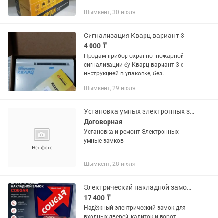
потопов и протечек воды в
Шымкент, 30 июля
помещениях (горячей и холодной).
Данная система является составной
частью общей...
Сигнализация Кварц вариант 3
4 000 ₸
Продам прибор охранно- пожарной
сигнализации бу Кварц вариант 3 с
инструкцией в упаковке, без
аккумулятора. В рабочем состоянии.
Шымкент, 29 июля
Установка умных электронных замков
Договорная
Установка и ремонт Электронных
умные замков
Шымкент, 28 июля
Электрический накладной замок Couga
17 400 ₸
Надёжный электрический замок для
входных дверей, калиток и ворот.