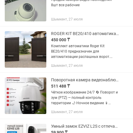
8шт все рабочие
Шымкент, 27 июля
ROGER KIT BE20/410 автоматика для распашных ворот
450 000 ₸
Комплект автоматики Roger Kit
BE20/410 предназначен для
автоматизации распашных ворот.
Подходит как для частных домов, так и
Шымкент, 27 июля
для коммерческих объектов. Основные
характеристики: Электропривод для...
Поворотная камера видеонаблюдения Hikvision
511 488 ₸
Чёткое изображение 24/7 🔄 Поворот и
зум (PTZ) — полный контроль
территории 🌙 Ночное видение 📱
Просмотр с телефона в любое время
Шымкент, 27 июля
💧 Подходит для улицы (влагозащита)
Умный замок EZVIZ L2S с отпечатком пальца и управлением через телефон
59 900 ₸