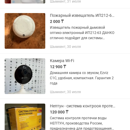
Шымкент, 31 июля
комнаты. Преимущества: • Чёткое
изображение в 2K (высокая...
Пожарный извещатель ИП212-63 ДАНКО
2 000 ₸
Извещатель пожарный дымовой
оптико-электронный ИП212-63 ДАНКО
отлично подойдет для системы
сигнализации пожара.
Шымкент, 30 июля
Камера Wi-Fi
12 900 ₸
Домашняя камера со звуком, Ezviz
C1C, удобная, компактная. Гарантия 2
года
Шымкент, 30 июля
Нептун - система контрооя протечки воды
120 000 ₸
Система контроля протечки воды
НЕПТУН, производства России,
предназначена для предотвращения