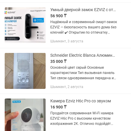
Идеальный выбор для тех, кто...
Умный дверной замок EZVIZ с отпечатком пальца
56 900 ₸
Надёжный и современный смарт-замок
EZVIZ — безопасность вашего дома без
ключей! ✔️ Открытие по отпечатку
пальца ✔️ Парольная клавиатура ✔️
Шымкент, 3 августа
Стильный и прочный корпус ✔️
Быстрое распознавание ✔️...
Schneider Electric Blanca Алюминий домофон
35 000 ₸
Основной цвет серый Основные
характеристики Тип вызывная панель
Тип связи одновременная передача и
прием Способ установки 2-проводной
Шымкент, 2 августа
Вид домофона без трубки Способ
монтажа настенный Число...
Камера Ezviz H6c Pro со звуком
16 900 ₸
Продаётся современная Wi-Fi камера
EZVIZ H6c Pro с высоким качеством
изображения 2K. Отлично подойдёт
для дома, офиса, магазина или детской