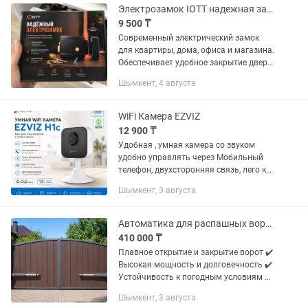
Электрозамок IOTT надежная защита вашего дома
9 500 ₸
Современный электрический замок
для квартиры, дома, офиса и магазина.
Обеспечивает удобное закрытие двери
и дополнительную безопасность. ✅
Шымкент, 4 августа
Преимущества: • Прочный
металлический корпус • Надежный...
WiFi Камера EZVIZ
12 900 ₸
Удобная , умная камера со звуком
удобно управлять через Мобильный
телефон, двухсторонняя связь, лего к
подключению, удобно управлять и
Шымкент, 3 августа
смотреть за детьми.Гарантия 2 года
Автоматика для распашных ворот ROGER KIT R20/510
410 000 ₸
Плавное открытие и закрытие ворот ✔️
Высокая мощность и долговечность ✔️
Устойчивость к погодным условиям ✔️
Удобное управление с пульта ✔️
Шымкент, 3 августа
Простая установка и настройка