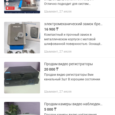
Отлично подходит для систем
контроля доступа, домофонов и
Шымкент, 27 июля
видеонаблюдения. Характеристики:
Тип: накладной электрический замок ...
электромеханический замок бренда VOLTA.
16 900 ₸
Компактный и прочный замок в
металлическом корпусе с матовой
шлифованной поверхностью. Оснащён
цилиндровым механизмом (под ключ)
Шымкент, 27 июля
и кнопкой/поворотным элементом для
внутреннего управления. Внизу виден...
Продам видео регистраторы
20 000 ₸
Продам видео регистраторы 8ми
канальный 3шт В хорошем состоянии
Шымкент, 27 июля
Продам камеры видео наблюдения
5 000 ₸
Продам камеры видео наблюдения