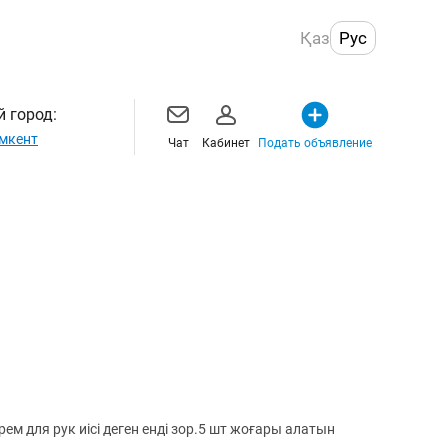
Қаз
Рус
 город:
мкент
Чат
Кабинет
Подать объявление
рем для рук иісі деген енді зор.5 шт жоғары алатын