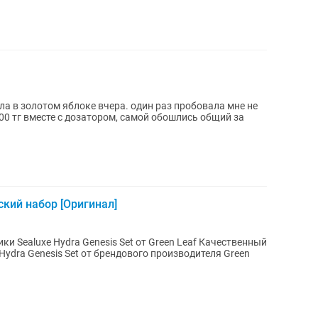
ила в золотом яблоке вчера. один раз пробовала мне не
00 тг вместе с дозатором, самой обошлись общий за
ский набор [Оригинал]
xe Hydra Genesis Set от Green Leaf Качественный
ydra Genesis Set от брендового производителя Green