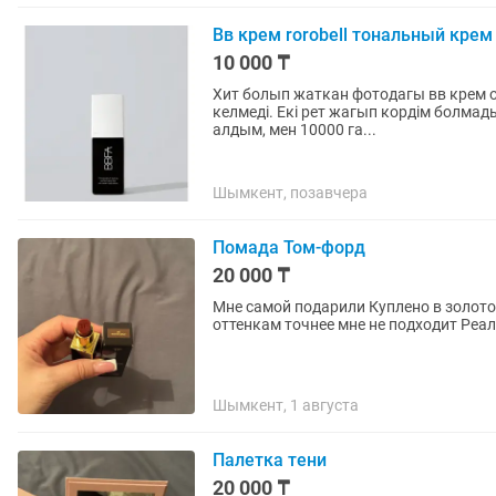
Вв крем rorobell тональный крем
10 000 ₸
Хит болып жаткан фотодагы вв крем от
келмеді. Екі рет жагып кордім болмады
алдым, мен 10000 га...
Шымкент, позавчера
Помада Том-форд
20 000 ₸
Мне самой подарили Куплено в золотом яблоке Продаю из за того что я не пользуюсь этим
оттенкам 
Шымкент, 1 августа
Палетка тени
20 000 ₸