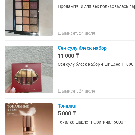
Продам тени для век пользовалась па
Шымкент, 24 июля
Сен сулу блеск набор
11 000 ₸
Сен сулу блеск набор 4 шт Цена 11000
Шымкент, 24 июля
Тоналка
5 000 ₸
Тоналка шарлотт Оригинал 5000 т