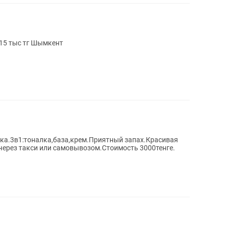
ную губную помаду Цена 15 тыс тг Шымкент
ска.3в1:тоналка,база,крем.Приятный запах.Красивая
через такси или самовывозом.Стоимость 3000тенге.