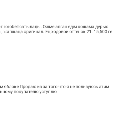
 rorobell сатылады. Озіме алган едім кожама дұрыс
, жапжаңа оригинал. Ең ходовой оттенок 21. 15,500 ге
точнее мне не подходит Реальному покупателю уступлю