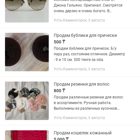
Джона Гальяно. Оригинал. Смотрятся
очень дерзко и очень богато. В
отличном состоянии. Подарили жене,
Усть-Каменогорск, 3 августа
по типу лица не подходит. Если не беру,
напишите, перезвоню
Продам бублики для прически
500 ₸
Продам бублики для причесок. Б/у
пару раз, состояние отличное. Диаметр
- 9 и 10 см. 500 тенге за оба.
Усть-Каменогорск, 3 августа
Продам резинки для волос
800 ₸
Продам различные резинки для волос
в ассортименте. Ручная работа.
Выполнены из различных кусочков
ткани, апсайклинг. Экологично,
Усть-Каменогорск, 3 августа
необычно, в единственном экземпляре.
Продам кошелек кожанный
5 000 ₸