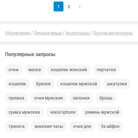
1
2
Объявления
Личные вещи
Аксессуары
Другие аксессуары
Популярные запросы
очки
маска
кошелек женский
перчатки
кошелек
брелки
кошелек мужской
шкатулки
пряжка
очки мужские
запонки
брошь
сумка мужская
чехол iphone
ремень мужской
тренога
женские часы
очки для
5s айфон