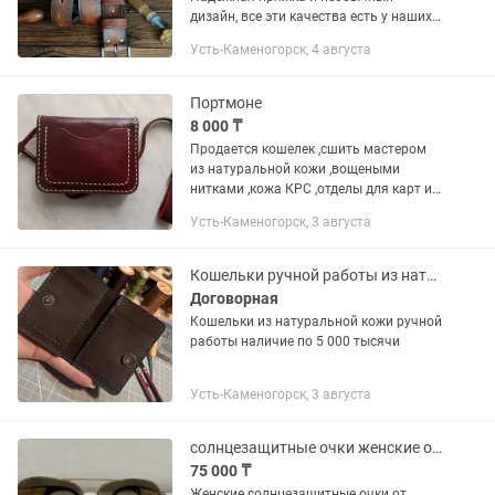
дизайн, все эти качества есть у наших
ремней. Изготовим на заказ под ваш
Усть-Каменогорск, 4 августа
размер.
Портмоне
8 000 ₸
Продается кошелек ,сшить мастером
из натуральной кожи ,вощеными
нитками ,кожа КРС ,отделы для карт и
для мелочи ,есть противоугонка на
Усть-Каменогорск, 3 августа
ремень с тренчиком ,размеры ширина
12 см ,высота 9 см толщина 2...
Кошельки ручной работы из натуральной кожи в наличии и на заказ
Договорная
Кошельки из натуральной кожи ручной
работы наличие по 5 000 тысячи
Усть-Каменогорск, 3 августа
солнцезащитные очки женские от John Galliano
75 000 ₸
Женские солнцезащитные очки от