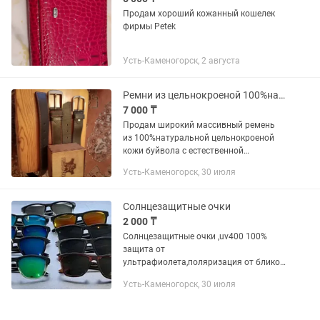
Продам хороший кожанный кошелек
фирмы Petek
Усть-Каменогорск, 2 августа
Ремни из цельнокроеной 100%натуральной кожи буйвола шириной от 44мм до 48мм
7 000 ₸
Продам широкий массивный ремень
из 100%натуральной цельнокроеной
кожи буйвола с естественной
природной структурой кожи шириной
Усть-Каменогорск, 30 июля
от 44мм до 48мм длиной 130см и
более, толщина 4,6мм производства
России...
Солнцезащитные очки
2 000 ₸
Солнцезащитные очки ,uv400 100%
защита от
ультрафиолета,поляризация от бликов
,оправа из поликарбоната не боится
Усть-Каменогорск, 30 июля
ударов и падении,длина дужки 135 мм
Остались цвета линз черный
,зелёный,синий