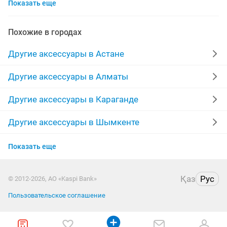
Показать еще
натуральная
ремень женский
гос номер
кожа
чехол айфон
ремень
Похожие в городах
натуральные камни
комплекты
платья
Другие аксессуары в Астане
детское
длин
солнцезащитные
красивая
Другие аксессуары в Алматы
натуральная кожа
очки женские
Другие аксессуары в Караганде
работа сменная
очки солнцезащитные женские
Другие аксессуары в Шымкенте
Другие аксессуары в Актобе
солнце
черная
мужская
стильные
Показать еще
Другие аксессуары в Актау
Қаз
Рус
© 2012-2026, АО «Kaspi Bank»
Другие аксессуары в Костанае
Пользовательское соглашение
Другие аксессуары в Павлодаре