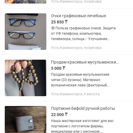
Усть-Каменогорск, позавчера
Очки графеновые лечебные
25 850 ₸
🤓 Польза графеновых очков: Защита
от УФ телефона, компьютера,
телевизора, солнца✅ Улучшение
зрения✅ Нормализует глазное
Усть-Каменогорск, позавчера
давление ✅ Косоглазие✅ Моргание✅
Снимает сухость глаз, слезточивость
глаз,...
Продам красивые мусульманские четки (33 бусины)
5 000 ₸
Продам красивые мусульманские
четки (33 бусины). Материал:
вулканическая лава (фактурный
пористый камень) с красивым
Усть-Каменогорск, 4 августа
бронзовым/медным напылением.
Привезены из Узбекистана,
Самарканд. Смотрятся...
Портмоне бифold ручной работы
22 000 ₸
Наша мастерская изготовит для вас
портмоне с логотипом фирмы,
инициалами или с рисунком.