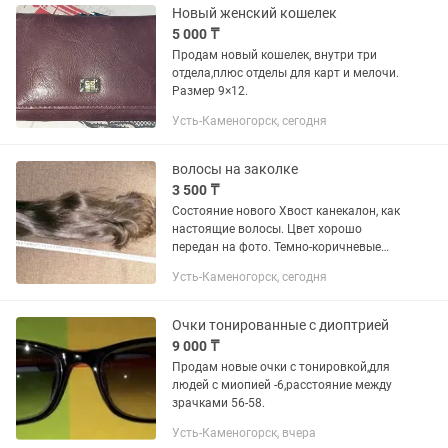
Новый женский кошелек
5 000 ₸
Продам новый кошелек, внутри три
отдела,плюс отделы для карт и мелочи.
Размер 9×12.
Усть-Каменогорск, сегодня
волосы на заколке
3 500 ₸
Состояние нового Хвост канекалон, как
настоящие волосы. Цвет хорошо
передан на фото. Темно-коричневые
волосы со здоровым умеренным
Усть-Каменогорск, сегодня
блеском. Производство Корея. Носила
на защиту диполома. Затем...
Очки тонированные с диоптрией
9 000 ₸
Продам новые очки с тонировкой,для
людей с миопией -6,расстояние между
зрачками 56-58.
Усть-Каменогорск, вчера