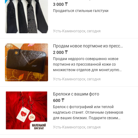
3 000 ₸
Продаеться стильные галстуки
Усть-Каменогорск, сегодня
Продам новое портмоне из прессованной кожи
2 000 ₸
Продам недорого совершенно новое
портмоне из прессованной кожи со
множеством отделов для монет,купюр,
Размер портмоне длина 18,5см,ширина
Усть-Каменогорск, сегодня
10см
Брелоки с вашим фото
600 ₸
Брелок с фотографией или теплой
надписью станет. Отличным сувениров
для ваших близких. Подарите своим
друзьям и близким частичку
Усть-Каменогорск, сегодня
воспоминаний. Чтобы оформить заказ,
напишите в ЛС