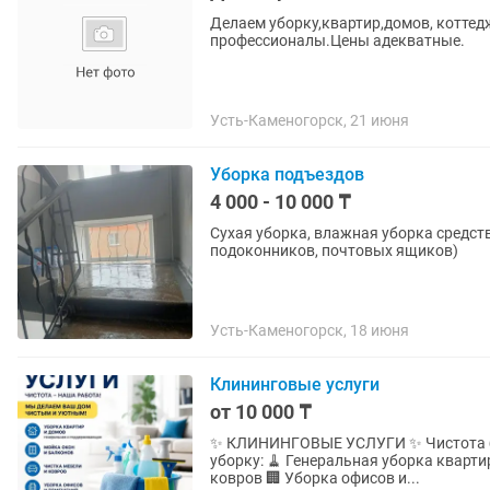
Делаем уборку,квартир,домов, котте
профессионалы.Цены адекватные.
Усть-Каменогорск, 21 июня
Уборка подъездов
4 000 - 10 000 ₸
Сухая уборка, влажная уборка средст
подоконников, почтовых ящиков)
Усть-Каменогорск, 18 июня
Клининговые услуги
от 10 000 ₸
✨ КЛИНИНГОВЫЕ УСЛУГИ ✨ Чистота без лишних хлопот! Предлагаем профессиональную
уборку: 🧹 Генеральная уборка кварти
ковров 🏢 Уборка офисов и...