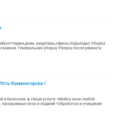
в
ий(коттеджи,дома ,квартиры,офисы,подъезды) Уборка
рка после ремонта
Усть-Каменогорске !
слуги: •Мойка окон любой