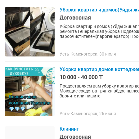
Уборка квартир и домов(Уйды жи
Договорная
Уборка квартир и домов (Уйды жинап 
ремонта Генеральная уборка Поддерживающая уборка(Влажная) Уборка с
пароочистителем(парогенератор) Про
Усть-Каменогорск, 30 июля
Уборка квартир домов коттедже
10 000 - 40 000 ₸
Предоставляем вам уборку квартир д
Моющие средства тряпки вёдра пылесо
Звоните или пишите
Усть-Каменогорск, 26 июня
Клининг
Договорная