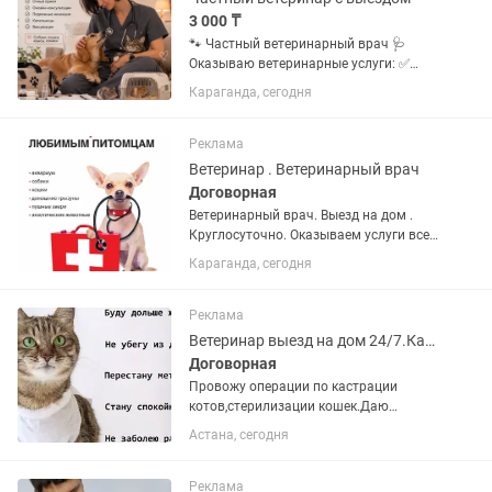
3 000 ₸
🐾 Частный ветеринарный врач 🩺
Оказываю ветеринарные услуги: ✅
Очный прием собак и кошек ✅ Онлайн-
Караганда, сегодня
консультации ✅ Подкожные /
внутримышечные инъекции ✅
Капельницы (инфузии) ✅ Вакцинация
Реклама
✅Чипирование ✅...
Ветеринар . Ветеринарный врач
Договорная
Ветеринарный врач. Выезд на дом .
Круглосуточно. Оказываем услуги всем
видам животных . КРС , МРС , Собаки ,
Караганда, сегодня
кошки , рыбки , птички . В любой район
области . Хирургия Терапия
Патологоанатомические...
Реклама
Ветеринар выезд на дом 24/7.Кастрация стерилизация кошек,котов
Договорная
Провожу операции по кастрации
котов,стерилизации кошек.Даю
грамотную консультацию.
Астана, сегодня
Ветеринарный врач с высшим
образованием. Опыт работы 15
лет.Вызов на дом цена договорная.
Реклама