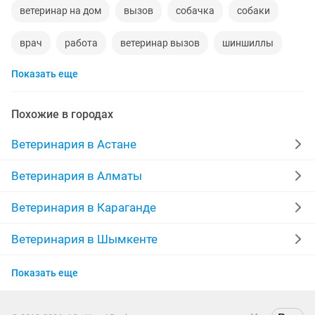
ветеринар на дом
вызов
собачка
собаки
врач
работа
ветеринар вызов
шиншиллы
Показать еще
корм для собаки
раки
хозяйства
услуги
попугаи
ритуальные услуги
Похожие в городах
бесплатные животные
даром
кобель
Ветеринария в Астане
вечерняя работа
вечернее время работа
забор
Ветеринария в Алматы
кожен
аптека
антитела бешенство
кабаны
Ветеринария в Караганде
животные собаки
мясо
кошки бесплатно
Ветеринария в Шымкенте
Ветеринария в Петропавловске
Показать еще
Ветеринария в Казахстане