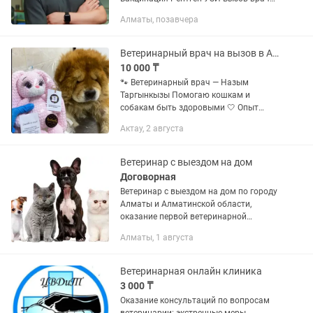
на дом Пишите по номеру
Алматы, позавчера
Ветеринарный врач на вызов в Актау
10 000 ₸
🐾 Ветеринарный врач — Назым
Таргынкызы Помогаю кошкам и
собакам быть здоровыми 🤍 Опыт
работы — 10 лет. ✔️ Осмотр и
Актау, 2 августа
консультации ✔️ Лечение и назначения
✔️ Инъекции, капельницы ✔️
Профилактика и...
Ветеринар с выездом на дом
Договорная
Ветеринар с выездом на дом по городу
Алматы и Алматинской области,
оказание первой ветеринарной
помощи , проведение необходимых
Алматы, 1 августа
манипуляции, диагностика, лечение
ветеринарная консультация по
телефону...
Ветеринарная онлайн клиника
3 000 ₸
Оказание консультаций по вопросам