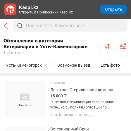
Kaspi.kz
Открыть
Открыть в Приложении Kaspi.kz
Объявления в категории
Ветеринария в Усть-Каменогорске
3 объявления
Усть-Каменогорск
Возможен выезд
Есть фото
Реклама
Льготная Стерилизация домашних животных, услуги стационара, оказание помощи
15 000 ₸
Льготная Стерилизация собак и кошек
успешно выполняем операции по
остеосинтезу — буквально «собираем»
Усть-Каменогорск, сегодня
сложные переломы; принимаем
животных на лечение в стационар;
реабилитируем после операций и...
Ветеринарный Врач