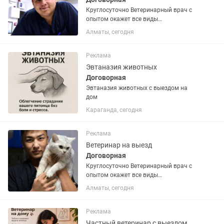
Круглосуточно Ветеринарный врач с
опытом окажет все виды
ветеринарных услуг: - Выезд врача на
Алматы, сегодня
дом; - вакцинация; - оформление
паспортов (оформление документов на
выезд) ; - оперативная хирургия; -...
Реклама
Эвтаназия животных
Договорная
Эвтаназия животных с выездом на
дом
Караганда, сегодня
Реклама
Ветеринар на выезд
Договорная
Круглосуточно Ветеринарный врач с
опытом окажет все виды
ветеринарных услуг: - Выезд врача на
Алматы, сегодня
дом; - вакцинация; - оформление
паспортов (оформление документов на
выезд) ; - оперативная хирургия; -...
Реклама
Частный ветеринар с выездом