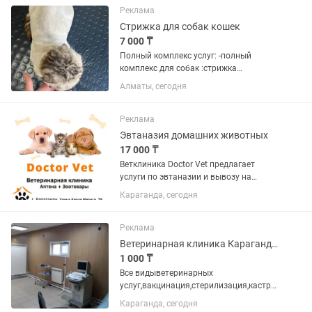
вакцинация(документы, рег.пасп) °
Реклама
Чистка и...
Стрижка для собак кошек
7 000 ₸
Полный комплекс услуг: -полный
комплекс для собак :стрижка
когтей,чистка ушей, гигиеническая
Алматы, сегодня
стрижка(лапок,паха,попы),купание,
сушка,стрижка по породе. -экспресс
линька для вашей кошечки: стрижка...
Реклама
Эвтаназия домашних животных
17 000 ₸
Ветклиника Doctor Vet предлагает
услуги по эвтаназии и вывозу на
кремацию кошек и собак по
Караганда, сегодня
приемлемым ценам тел адрес ул.Карла
Маркса 39 (выезжаем после 19 часов
вечера )
Реклама
Ветеринарная клиника Караганды
1 000 ₸
Все видыветеринарных
услуг,вакцинация,стерилизация,кастра
ция,терапия и хирургия,онкохирургия.
Караганда, сегодня