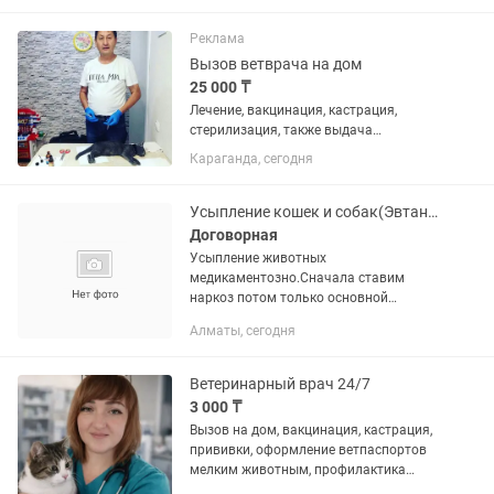
Реклама
Вызов ветврача на дом
25 000 ₸
Лечение, вакцинация, кастрация,
стерилизация, также выдача
прививочного паспорта
Караганда, сегодня
Усыпление кошек и собак(Эвтаназия)
Договорная
Усыпление животных
медикаментозно.Сначала ставим
наркоз потом только основной
препарат.животное не будет
Алматы, сегодня
чувствовать боль.Усыпляем только
старых больных и очень агрессивных
животных
Ветеринарный врач 24/7
3 000 ₸
Вызов на дом, вакцинация, кастрация,
прививки, оформление ветпаспортов
мелким животным, профилактика
гельминтоза и лечение,постановка