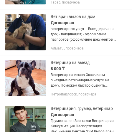
Тараз, позавчера
диагноза, назначение лечения!
Ветеринарный врач с 15 летним...
Вет врач вызов на дом
Договорная
ветеринарных услуг: - Выезд врача на
дом; - вакцинация; - оформление
паспортов (оформление документов на
выезд) ; - оперативная хирургия; -
Алматы, позавчера
интенсивная терапия; - лечение
инфекционных и...
Ветеринар на выезд
8 000 ₸
Ветеринар на вызов Оказываем
выездные ветеринарные услуги на
дому. Поможем быстро оценить
состояние животного, провести
Петропавловск, позавчера
осмотр, установить предварительный
диагноз и подобрать лечение. Услуги:
—...
Ветеринария, грумер, ветеринар
Договорная
Грумер салон Зоо такси Ветеринария
Консультация Паспортизация
Вакцинация Рентген УЗИ Вызов врача