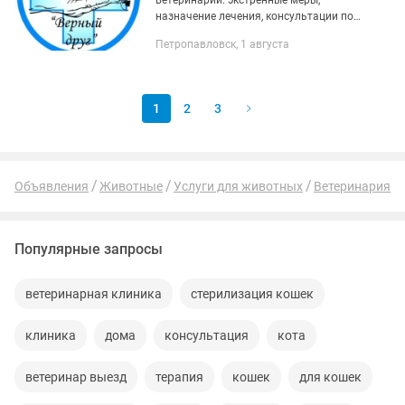
ветеринарии: экстренные меры,
назначение лечения, консультации по
вопросам питания, индивидуальный
Петропавловск, 1 августа
подбор и расчёт рациона питания и
т.д.
1
2
3
Объявления
Животные
Услуги для животных
Ветеринария
Популярные запросы
ветеринарная клиника
стерилизация кошек
клиника
дома
консультация
кота
ветеринар выезд
терапия
кошек
для кошек