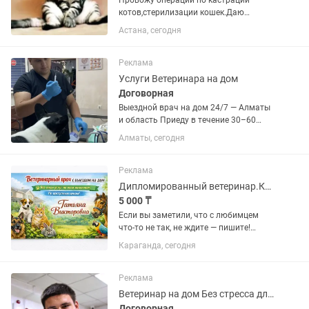
Провожу операции по кастрации
котов,стерилизации кошек.Даю
грамотную консультацию.
Астана, сегодня
Ветеринарный Врач с высшим
образованием. Опыт работы
14лет.Вызов на дом цена договорная.
Реклама
Услуги Ветеринара на дом
Договорная
Выездной врач на дом 24/7 — Алматы
и область Приеду в течение 30–60
минут Лечение и профилактика,
Алматы, сегодня
инфекционных и не инфекционных
заболеваний Диагностика, УЗИ,
РЕНТГЕН, ОАК+БХАК Неотложная...
Реклама
Дипломированный ветеринар.Консультация 24/7
5 000 ₸
Если вы заметили, что с любимцем
что-то не так, не ждите — пишите!
Ветеринарный врач с выездом на дом
Караганда, сегодня
🐾 Лечение и помощь животным: •
осмотр • уколы и капельницы • лечение
заболеваний • помощь при...
Реклама
Ветеринар на дом Без стресса для животных
Договорная