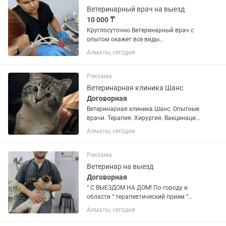
Ветеринарный врач на выезд
10 000 ₸
Круглосуточно Ветеринарный врач с
опытом окажет все виды
ветеринарных услуг: - Выезд врача на
Алматы, сегодня
дом; - вакцинация; - оформление
паспортов (оформление документов на
выезд) ; - оперативная хирургия; -...
Реклама
Ветеринарная клиника Шанс
Договорная
Ветеринарная клиника Шанс. Опытные
врачи. Терапия. Хирургия. Вакцинация.
Узи. Рентген. Анализы. Круглосуточно
Алматы, сегодня
24/7
Реклама
Ветеринар на выезд
Договорная
° С ВЫЕЗДОМ НА ДОМ! По городу и
области ° терапевтический прием °
Купирование ушей и хвостов °
Алматы, сегодня
Экстренная помощь ° Хирургия °
Любые виды анализов °