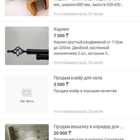
мм., ширина-880 мм., высота-350-450м.
Вес — 63кг. Материалы:покрытая
Усть-Каменогорск, 30 июля
маслом влагостойкая фанера (ФСФ)
26-27 мм., сталь. Каркасная...
Карниз
7 500 ₸
Карниз круглый раздвижной от 110см
до 200см. Двойной, настенный
наконечники 2 шт, заглушки 2
шт,кронштейны 3 шт, кольца 32
Усть-Каменогорск, 30 июля
шт,крючки пластиковые 32шт,28мм и
25 мм труба Состояние новое, в
упаковке....
Продам ковёр для зала
5 000 ₸
Продам ковёр в хорошем качестве
Усть-Каменогорск, 28 июля
Продам вешалку в коридор для курток
20 000 ₸
Продам вешалку в коридор Состояние