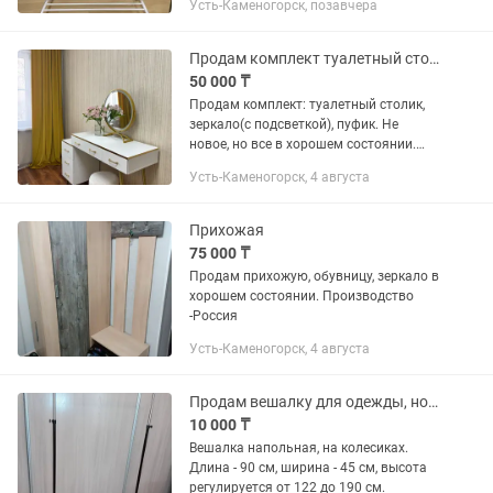
Усть-Каменогорск, позавчера
очень легко и быстро . В хорошем
состояний. Размер : высота...
Продам комплект туалетный столик, зеркало, пуфик
50 000 ₸
Продам комплект: туалетный столик,
зеркало(с подсветкой), пуфик. Не
новое, но все в хорошем состоянии.
Зеркало с подсветкой. Покупала за
Усть-Каменогорск, 4 августа
120тыс., отдам за 50тыс. Самовывоз.
Район Бульвар Гагарина.
Прихожая
75 000 ₸
Продам прихожую, обувницу, зеркало в
хорошем состоянии. Производство
-Россия
Усть-Каменогорск, 4 августа
Продам вешалку для одежды, новую, в упаковке
10 000 ₸
Вешалка напольная, на колесиках.
Длина - 90 см, ширина - 45 см, высота
регулируется от 122 до 190 см.