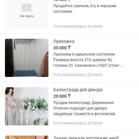
Продаётся трельяж, б/у, в хорошем
состоянии.
Усть-Каменогорск, 24 июля
Прихожка
35 000 ₸
Прихожка в идеальном состоянии.
Размеры высота 210, ширина 90,
глубина 35. Самовывоз с КШТ (стоит в
собранном виде).
Усть-Каменогорск, 24 июля
Балюстрада для декора
20 000 ₸
Продам балюстраду. Деревянная.
Отлично подходит для декора
свадебных торжеств и фотосессий.
Усть-Каменогорск, 20 июля
Делаю зеркала авторские, необычный и неповторимый подарок ! Только .