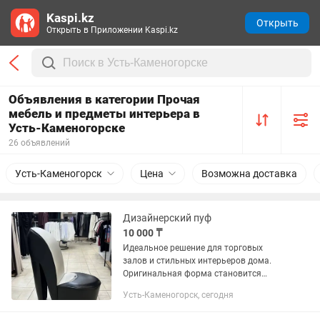
Kaspi.kz
Открыть
Открыть в Приложении Kaspi.kz
Объявления в категории Прочая
мебель и предметы интерьера в
Усть-Каменогорске
26 объявлений
Усть-Каменогорск
Цена
Возможна доставка
Дизайнерский пуф
10 000 ₸
Идеальное решение для торговых
залов и стильных интерьеров дома.
Оригинальная форма становится
акцентом пространства.
Усть-Каменогорск, сегодня
Характеристики: Цвет: чёрно-белый
Размеры: 100 × 80 × 45 см Обивка:...