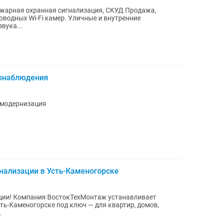
ожарная охранная сигнализация, СКУД Продажа,
вука...
еонаблюдения
 модернизация
нализации в Усть-Каменогорске
ации! Компания ВостокТехМонтаж устанавливает
ь-Каменогорске под ключ — для квартир, домов,
.