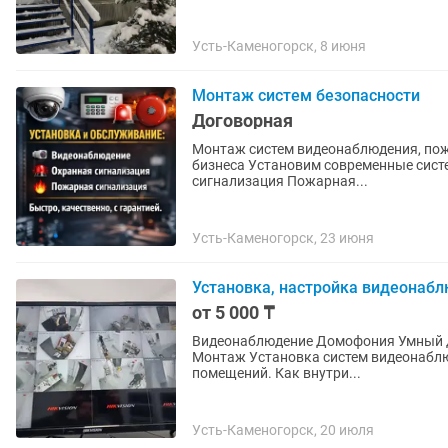
Усть-Каменогорск, 8 июня
Монтаж систем безопасности
Договорная
Монтаж систем видеонаблюдения, пожарной сигнализации
бизнеса Установим современные сист
сигнализация Пожарная...
Усть-Каменогорск, 23 июня
Установка, настройка видеонаб
от 5 000 ₸
Видеонаблюдение Домофония Умный дом Охранно-пожарная сигнализации Контроль доступа
Монтаж Установка систем видеонаблюдения на различных объектах от квартир до складских
помещений. Как внутри...
Усть-Каменогорск, 20 июля