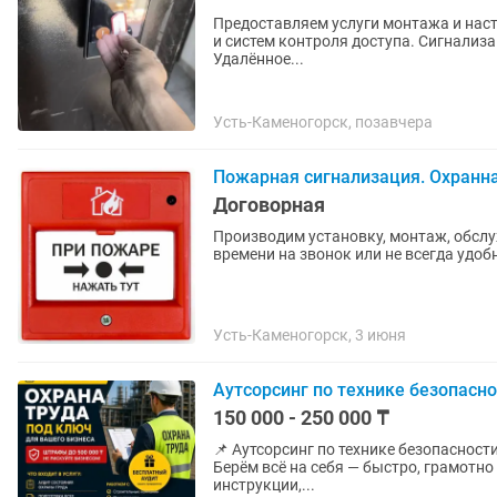
Предоставляем услуги монтажа и нас
и систем контроля доступа. Сигнализ
Удалённое...
Усть-Каменогорск, позавчера
Пожарная сигнализация. Охранна
Договорная
Производим установку, монтаж, обслужив
Усть-Каменогорск, 3 июня
Аутсорсинг по технике безопасно
150 000 - 250 000 ₸
📌 Аутсорсинг по технике безопасности и охране труда Не хотите д
Берём всё на себя — быстро, грамотно и по нормам РК. ✔ Разраб
инструкции,...