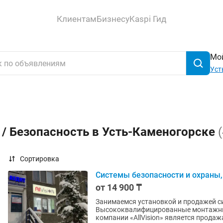
Клиентам
Бизнесу
Kaspi Гид
Мой
Уст
 / Безопасность в Усть-Каменогорске
Сортировка
Системы безопасности и охраны
от 14 900 ₸
Занимаемся установкой и продажей си
Высококвалифицированные монтажники с больши
компании «AllVision» является продажа