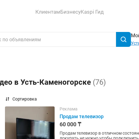
Клиентам
Бизнесу
Kaspi Гид
Мой
Уст
идео в Усть-Каменогорске
(76)
Сортировка
Реклама
Продам телевизор
60 000 ₸
Продам телевизор в отличном состояни
докупать не нужно чтобы подключить,