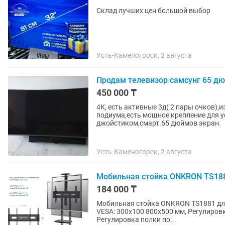
Склад лучших цен большой выбор
Усть-Каменогорск, 2 августа
Продам телевизор самсунг 65 д
450 000 ₸
4К, есть активные 3д( 2 пары очков),
подиума,есть мощное крепление для у
джойстиком,смарт.65 дюймов экран.
Усть-Каменогорск, 2 августа
Мобильная стойка ONKRON TS18
184 000 ₸
Мобильная стойка ONKRON TS1881 для д
VESA: 300х100 800х500 мм, Регулиров
Регулировка полки по...