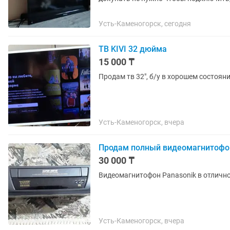
Цена договорная
Усть-Каменогорск, сегодня
ТВ KIVI 32 дюйма
15 000 ₸
Продам тв 32", б/у в хорошем состояни
Усть-Каменогорск, вчера
Продам полный видеомагнитофон
30 000 ₸
Видеомагнитофон Panasonik в отлично
Усть-Каменогорск, вчера