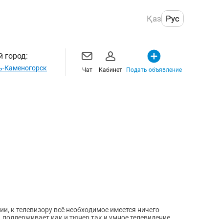
Қаз
Рус
 город:
ь-Каменогорск
Чат
Кабинет
Подать объявление
и, к телевизору всё необходимое имеется ничего
 поддерживает как и тюнер так и умное телевидение