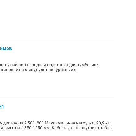
юймов
изогнутый экран,родная подставка для тумбы или
становки на стену,пульт аккуратный с
81
иагоналей 50" - 80", Максимальная нагрузка: 90,9 кг.
ка высоты: 1350-1650 мм. Кабель-канал внутри столбов,