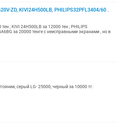
20V-ZD, KIVI24H500LB, PHILIPS32PFL3404/60 .
тен ; KIVI 24H500LB за 12000 тен ; PHILIPS
75A6BG за 20000 тенге с неисправными экранами , но в
оянии, серый LG- 25000, черный за 10000 тг.