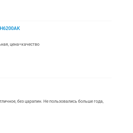
0H6200AK
ьная, цена=качество
тличное, без царапин. Не пользовались больше года,