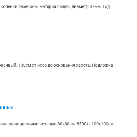
 копейки серебром, материал медь, диаметр 37мм. Год
красивый. 130см от носа до основания хвоста. Подложка
янные
донепроницаемыми чехлами 80х80см -8500тг 100х100см