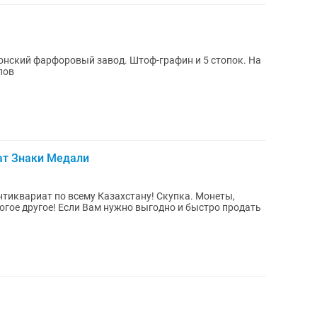
онский фарфоровый завод. Штоф-графин и 5 стопок. На
лов
ат Знаки Медали
нтиквариат по всему Казахстану! Скупка. Монеты,
ногое другое! Если Вам нужно выгодно и быстро продать