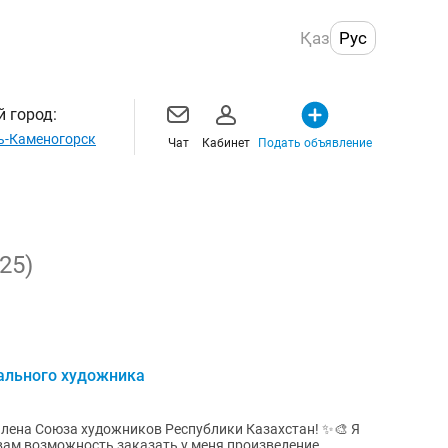
Қаз
Рус
 город:
ь-Каменогорск
Чат
Кабинет
Подать объявление
25)
ального художника
члена Союза художников Республики Казахстан! ✨🎨 Я
вам возможность заказать у меня произведение