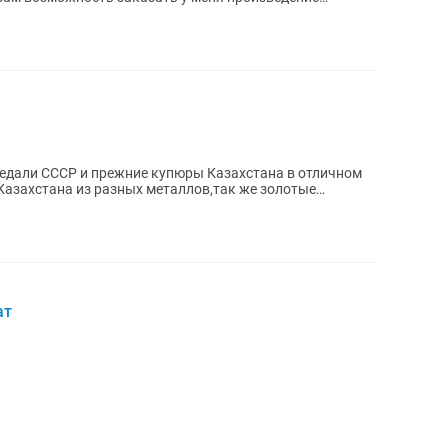
едали СССР и прежние купюры Казахстана в отличном
Казахстана из разных металлов,так же золотые
...
ат