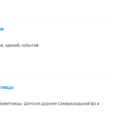
ов
ов, зданий, событий
тницы
бюветницы. Детская дороже Самаркандский фз и