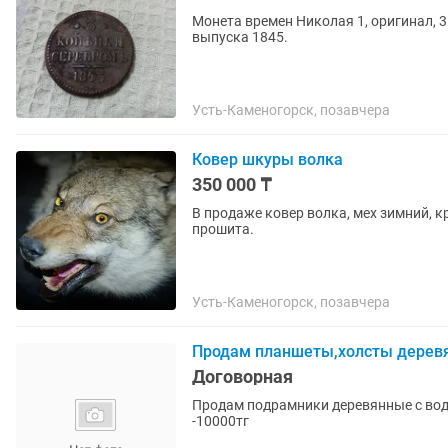
Монета времен Николая 1, оригинал, 3
выпуска 1845.
Усть-Каменогорск, позавчера
Ковер шкуры волка
350 000 ₸
В продаже ковер волка, мех зимний, 
прошита.
Усть-Каменогорск, позавчера
Продам планшеты,холсты дерев
Договорная
Продам подрамники деревянные с во
-10000тг