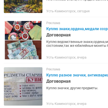
искусства, которые будет отражать...
Усть-Каменогорск, сегодня
Реклама
Куплю знаки,ордена,медали ссср
Договорная
Куплю ведомственные знаки,ордена,м
состоянии,так же юбилейные монеты 
монеты,медали,жетоны,знаки,царского
Усть-Каменогорск, вчера
Реклама
Куплю разное значки, антиквари
Договорная
Куплю значки, другие предметы.
Усть-Каменогорск, вчера