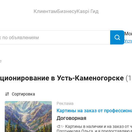
Клиентам
Бизнесу
Kaspi Гид
Мой
Уст
е
кционирование в Усть-Каменогорске
(1
Сортировка
Реклама
Картины на заказ от профессион
Договорная
🎨✨ Картины в наличии и на заказ от 
Плотникова Ольга, и я предоставляю 