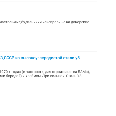
 настольные,будильники неисправные на донорские
З,СССР из высокоуглеродистой стали у8
1970-х годах (в частности, для строительства БАМа),
ли бородой) и клеймом «Три кольца». Сталь У8