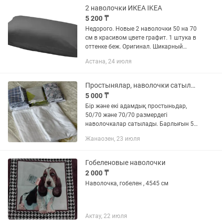
2 наволочки ИКЕА IKEA
5 200 ₸
Недорого. Новые 2 наволочки 50 на 70
см в красивом цвете графит. 1 штука в
оттенке беж. Оригинал. Шикарный
состав: хлопок + лиоцелл (тенсел).
Астана, 24 июля
Возможна доставка, в зависимости от
района. Есть также 2...
Простынялар, наволочки сатылады
5 000 ₸
Бір және екі адамдық простыньдар,
50/70 және 70/70 размердегі
наволочкалар сатылады. Барлығын 5
мыңға беріп жіберемін. Таза, иісі жоқ.
Жанаозен, 23 июля
Алып кетуге дайындап қойдым.
Гобеленовые наволочки
2 000 ₸
Наволочка, гобелен , 4545 см
Актау, 22 июля