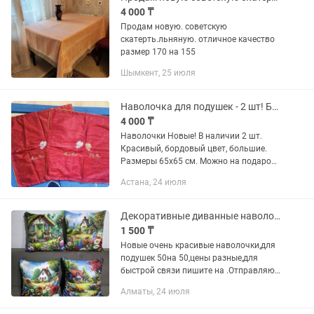
4 000 ₸
Продам новую. советскую
скатерть.льняную. отличное качество
размер 170 на 155
Шымкент, 25 июля
Наволочка для подушек - 2 шт! Большие! Новые!
4 000 ₸
Наволочки Новые! В наличии 2 шт.
Красивый, бордовый цвет, большие.
Размеры 65х65 см. Можно на подарок!
Адрес Богенбай/Республика (ост.
Астана, 24 июля
Заводской). Возможно доставка по
правому берегу.
Декоративные диванные наволочки
1 500 ₸
Новые очень красивые наволочки,для
подушек 50на 50,цены разные,для
быстрой связи пишите на .Отправляю
казпочтой в любой город
Алматы, 24 июля