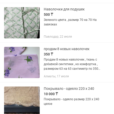
Наволочки для подушек
500 ₸
Зеленого цвета , размер 70 на 70 На
завязках
Павлодар, 22 июля
продам 8 новых наволочек
350 ₸
Продам 8 новых наволочек , ткань с
добавкой синтетики , но комфортна ,
размером 63 на 63 сантиметр по 350
за штуку.Купить можно в районе
Алматы, 17 июля
Розыбакиева- Сатпаева , в рабочие дни
после 19 часов или в в...
Покрывало - одеяло 220 х 240
10 000 ₸
Покрывало - одеяло размер 220 х 240
целое