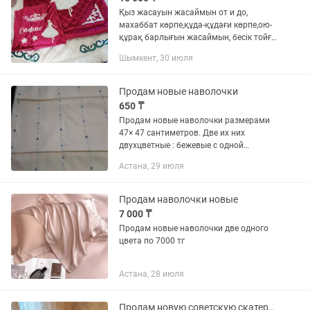
Қыз жасауын жасаймын от и до,
махаббат көрпе,құда-құдағи көрпе,ою-
құрақ барлығын жасаймын, бесік тойға
да бесікке бесік жабу,көрпе, көрпеле
Шымкент, 30 июля
тігеміз сапасына 100% гарантия
береміз Шымкент қаласында...
Продам новые наволочки
650 ₸
Продам новые наволочки размерами
47× 47 сантиметров. Две их них
двухцветные : бежевые с одной
стороны и нежно- голубые с другой
Астана, 29 июля
стороны. А три наволочки одинаковые
с обеих сторон бежевые. Цена 650...
Продам наволочки новые
7 000 ₸
Продам новые наволочки две одного
цвета по 7000 тг
Астана, 28 июля
Продам новую советскую скатерть