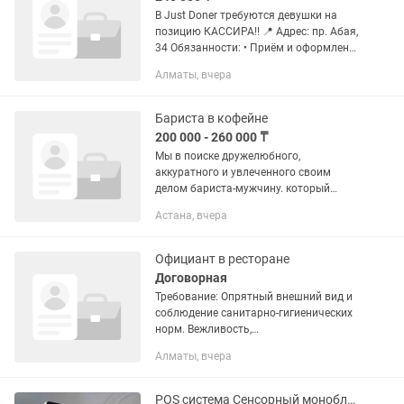
В Just Doner требуются девушки на
позицию КАССИРА!!️ 📍 Адрес: пр. Абая,
34 Обязанности: • Приём и оформление
заказов гостей • Работа с кассой и POS-
Алматы, вчера
системой • Приём наличной и
безналичной оплаты •...
Бариста в кофейне
200 000 - 260 000 ₸
Мы в поиске дружелюбного,
аккуратного и увлеченного своим
делом бариста-мужчину. который
любит кофе так же, как и мы, и готов
Астана, вчера
создавать приятную атмосферу для
наших гостей! Обязанности
Приготовление...
Официант в ресторане
Договорная
Требование: Опрятный внешний вид и
соблюдение санитарно-гигиенических
норм. Вежливость,
доброжелательность и грамотная
Алматы, вчера
речь. Умение работать с гостями и
разрешать конфликтные ситуации.
Знание...
POS система Сенсорный моноблок терминал KUZHUMA KZ-9D