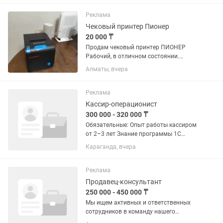
обязанности: 1.Обслуживание
клиентов на кассе: •Прием наличных и
Реклама
безналичных...
Чековый принтер Пионер
20 000 ₸
Продам чековый принтер ПИОНЕР
Рабочий, в отличном состоянии.
Печатает чеки быстро и четко,
Алматы, вчера
подходит для торговых точек, кафе,
магазинов, ККМ. Тестирован —
полностью исправен. Характеристики:
Реклама
•...
Кассир-операционист
300 000 - 320 000 ₸
Обязательные: Опыт работы кассиром
от 2–3 лет Знание программы 1С
(обязательно) Опыт работы с
Караганда, вчера
наличными и безналичными
средствами Внимательность и
ответственность Желательные: Опыт
Реклама
работы в розничной...
Продавец-консультант
250 000 - 450 000 ₸
Мы ищем активных и ответственных
сотрудников в команду нашего
магазина мужской одежды. Если ты