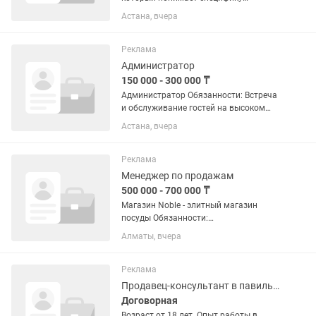
ресторанного бизнеса и умеет
Астана, вчера
поддерживать кассы, терминалы,
интернет и видеонаблюдение без
простоев. Обязанности: - POS и...
Реклама
Администратор
150 000 - 300 000 ₸
Администратор Обязанности: Встреча
и обслуживание гостей на высоком
уровне. Работа с программой iiko:
Астана, вчера
открытие и закрытие смены, кассовые
операции, прием оплаты, оформление
заказов и отчетов. Прием...
Реклама
Менеджер по продажам
500 000 - 700 000 ₸
Магазин Noble - элитный магазин
посуды Обязанности:
Консультирование клиентов и
Алматы, вчера
презентация ассортимента. Продажи и
сопровождение клиента на всех этапах
(от консультации до упаковки). Работа
Реклама
с...
Продавец-консультант в павильон мороженого
Договорная
Возраст от 18 лет. Опыт работы в