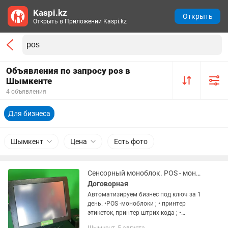
Kaspi.kz
Открыть
Открыть в Приложении Kaspi.kz
Объявления по запросу pos в
Шымкенте
4 объявления
Для бизнеса
Шымкент
Цена
Есть фото
Сенсорный моноблок. POS - моноблок
Договорная
Автоматизируем бизнес под ключ за 1
день. •POS -моноблоки ; • принтер
этикеток, принтер штрих кода ; •
принтер чека ; • сканер штрих кода ; •