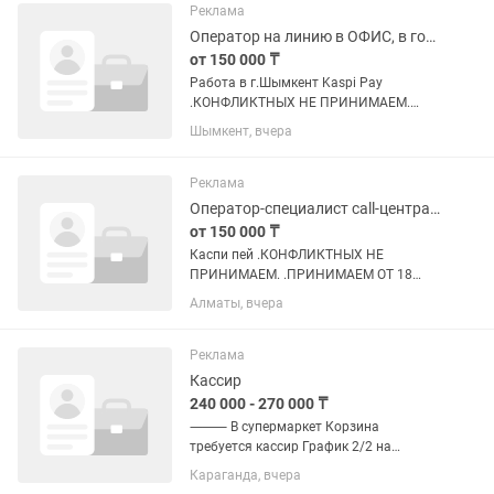
беспокоить ! График 2/1,...
Реклама
Оператор на линию в ОФИС, в городе Шымкент
от 150 000 ₸
Работа в г.Шымкент Kaspi Pay
.КОНФЛИКТНЫХ НЕ ПРИНИМАЕМ.
.ПРИНИМАЕМ ОТ 18 ЛЕТ. .СТУДЕНТОВ,
Шымкент, вчера
ЗАОЧНИКОВ НЕ ПРИНИМАЕМ. .С
АРЕСТАМИ НА СЧЕТАХ НЕ
ПРИНИМАЕМ. ЗНАНИЕ КАЗАХСКОГО И
Реклама
РУССКОГО ЯЗЫКА. ПРОСЬБА,...
Оператор-специалист call-центра КаспиПэй
от 150 000 ₸
Каспи пей .КОНФЛИКТНЫХ НЕ
ПРИНИМАЕМ. .ПРИНИМАЕМ ОТ 18
ЛЕТ. .СТУДЕНТОВ И ЗАОЧНИКОВ НЕ
Алматы, вчера
ПРИНИМАЕМ. .С АРЕСТАМИ НА
СЧЕТАХ НЕ ПРИНИМАЕМ. .С
МАКБУКОМ НЕ ПРИНИМАЕМ.
Реклама
.ВИНДОВС ОТ 10 И ВЫШЕ..
Кассир
.СКОРОСТЬ...
240 000 - 270 000 ₸
⸻ В супермаркет Корзина
требуется кассир График 2/2 на
полный день(с 9:00 до 23:00),
Караганда, вчера
возможно обучение ✅ Основные