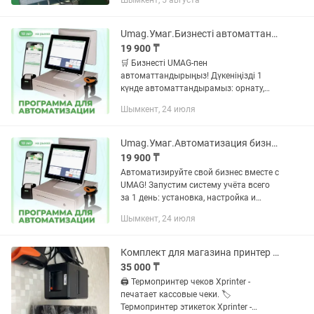
Шымкент, 5 августа
денежные ящики ; • весы ; • TCD –
терминал сбора...
Umag.Умаг.Бизнесті автоматтандыру
19 900 ₸
🛒 Бизнесті UMAG-пен
автоматтандырыңыз! Дүкеніңізді 1
күнде автоматтандырамыз: орнату,
баптау және қызметкерлерді оқыту. ✅
Шымкент, 24 июля
Сату мен пайданы бақылау ✅
Тауарлар мен қалдықтарды есепке алу
✅ Дүкенді...
Umag.Умаг.Автоматизация бизнеса
19 900 ₸
Автоматизируйте свой бизнес вместе с
UMAG! Запустим систему учёта всего
за 1 день: установка, настройка и
обучение сотрудников. Работаем по
Шымкент, 24 июля
всему Казахстану(город,район,село):
Астана, Алматы,...
Комплект для магазина принтер чеков, принтер этикеток и сканер штрихкодов
35 000 ₸
🖨️ Термопринтер чеков Xprinter -
печатает кассовые чеки. 🏷️
Термопринтер этикеток Xprinter -