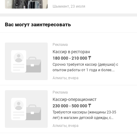
печатает наклейки, штрихкоды и
Шымкент, 23 июля
ценники. 📷 Сканер штрихкодов Cason -
считывает штрихкоды товаров.
Продам...
Вас могут заинтересовать
Реклама
Кассир в ресторан
180 000 - 210 000 ₸
Срочно требуется кассир (девушка) с
опытом работы от 1 года и более.
Ответственная, пунктуальная,
Алматы, вчера
стрессоустойчивая ,
дисциплинированная с опытом работы
и знанием программы iiko Опыт
Реклама
работы в...
Кассир-операционист
230 000 - 500 000 ₸
Требуются кассиры (женщины 23-35
лет) в магазин детской одежды, с
опытом работы на кассе, и с умением
Алматы, вчера
работать с Pos терминалами и ККМ. !
Студентов и пенсионеров просьба не