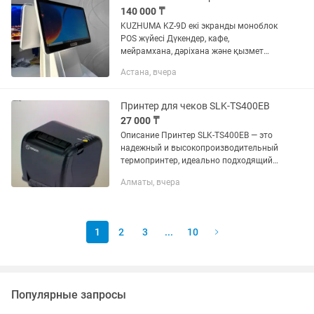
140 000 ₸
KUZHUMA KZ-9D екі экранды моноблок
POS жүйесі Дүкендер, кафе,
мейрамхана, дәріхана және қызмет
көрсету саласына арналған
Астана, вчера
автоматтандыру жүйесі. Кез келген
кассалық және POS
бағдарламаларымен жұмыс...
Принтер для чеков SLK-TS400EB
27 000 ₸
Описание Принтер SLK-TS400EB — это
надежный и высокопроизводительный
термопринтер, идеально подходящий
для бизнеса, где требуется быстрое и
Алматы, вчера
качественное печатание чеков,
квитанций и этикеток. Этот...
1
2
3
...
10
Популярные запросы