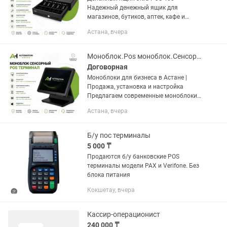
Надежный денежный ящик для
магазинов, бутиков, аптек, кафе и
других торговых точек.
Астана, вчера
Характеристики: Металлический
корпус повышенной прочности
Автоматическое открытие...
Моноблок.Pos моноблок.Сенсорный моноблок
Договорная
Моноблоки для бизнеса в Астане |
Продажа, установка и настройка
Предлагаем современные моноблоки
для магазинов, офисов, аптек, кафе,
Астана, вчера
ресторанов и других предприятий.
Наши услуги: • Подбор моноблока...
Б/у пос терминалы
5 000 ₸
Продаются б/у банковские POS
терминалы модели PAX и Verifone. Без
блока питания
Кокшетау, вчера
Кассир-операционист
240 000 ₸