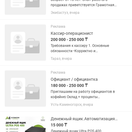
продажах приветствуется Грамотная
речь, вежливость и
Экибастуз, вчера
доброжелательность.
Ответственность, честность и
пунктуальность. Умение работать с
Реклама
кассой, POS-терминалом или...
Кассир-операционист
200 000 - 250 000 ₸
Требования к кассиру 1. Основные
обязанности •Корректно и
своевременно проводить все кассовые
Тараз, вчера
операции •Принимать наличный и
безналичный расчет •Выдавать чек и
сдачу клиенту •Следить за порядком
Реклама
и...
Официант / официантка
180 000 - 250 000 ₸
Приглашаем на работу официантов в
кофейню Оклад + проценты
Скользящий график З/п несколько раз
Усть-Каменогорск, вчера
в месяц Мы ищем сотрудника, который
умеет создавать комфортную
атмосферу для гостей, быстро...
Денежный ящик.Автоматизация торговли.
15 000 ₸
Денежный ящик Ultra POS 400