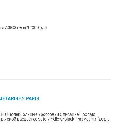
ии ASICS цена 12000Торг
METARISE 2 PARIS
43 EU | Волейбольные кроссовки Описание Продаю
 яркой расцветке Safety Yellow/Black. Размер 43 (EU).