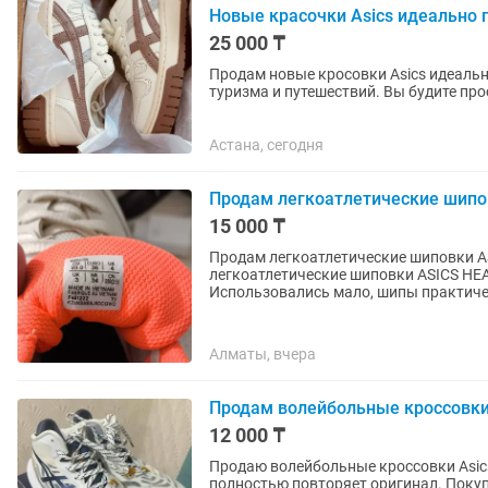
Новые красочки Asics идеально 
25 000 ₸
Продам новые кросовки Asics идеальн
туризма и путешествий. Вы будите пр
Заказывала себе. Не подошел размер
Астана, сегодня
Продам легкоатлетические шипо
15 000 ₸
Продам легкоатлетические шиповки AS
легкоатлетические шиповки ASICS HEAT
Использовались мало, шипы практичес
Алматы, вчера
Продам волейбольные кроссовки
12 000 ₸
Продаю волейбольные кроссовки Asics 
полностью повторяет оригинал. Покупа