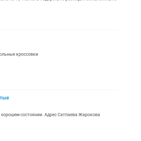
йбольные кроссовки
стые
 в хорошем состоянии. Адрес Сатпаева Жарокова