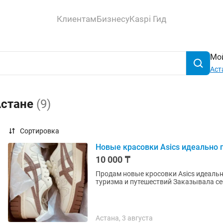
Клиентам
Бизнесу
Kaspi Гид
Мой
Аст
Астане
(9)
Сортировка
Новые красовки Asics идеально 
10 000 ₸
Продам новые кросовки Asics идеальн
туризма и путешествий Заказывала се
Астана, 3 августа