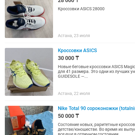
28 000 ₸
Кроссовки ASICS 28000
Астана, 23 июля
Кроссовки ASICS
30 000 ₸
Новые беговые кроссовки ASICS Magic Speed 2 Размер: 42 муж / 27см / US 9 
для 41 размера. Это одни из лучших универсальных кроссовок ASICS: 1. Карбоновая пластина
GUIDESOLE —...
Астана, 22 июля
Nike Total 90 сороконожки (totalni
50 000 ₸
Состояние новых, раритетные кроссов
детстве/юношестве. Во время их выпуска 
все еще в отличном состоянии,...