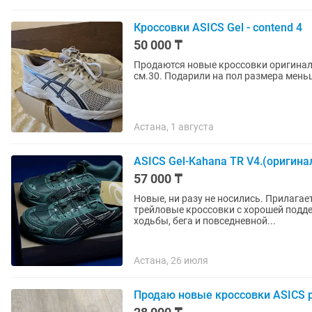
Кроссовки ASICS Gel - contend 4
50 000 ₸
Продаются новые кроссовки оригинал A
см.30. Подарили на пол размера меньш
Астана, 1 августа
ASICS Gel-Kahana TR V4.(оригин
57 000 ₸
Новые, ни разу не носились. Прилагается кью
трейловые кроссовки с хорошей подд
ходьбы, бега и повседневной...
Астана, 26 июля
Продаю новые кроссовки ASICS 