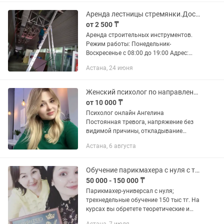
стоимость работ ДО начала...
Аренда лестницы стремянки.Доставка.Аренда инструмента.
от 2 500 ₸
Аренда строительных инструментов.
Режим работы: Понедельник-
Воскресенье с 08:00 до 19:00 Адрес:
г.Нур-Султан,Акбокен 15. Телефон:
Астана, 24 июня
Доставка работает в любую точку г.
Нур-Султан. При аренде...
Женский психолог по направлению КПТ Онлайн-консультации
от 10 000 ₸
Психолог онлайн Ангелина
Постоянная тревога, напряжение без
видимой причины, откладывание
важных дел и сомнения в себе - это не
Астана, 6 августа
«характер» и не «слабость», а
состояние, с которым можно работать.
Я...
Обучение парикмахера с нуля с трудоустройством
50 000 - 150 000 ₸
Парикмахер-универсал с нуля;
трехнедельные обучение 150 тыс тг. На
курсах вы обретете теоретические и
практические знания. Мужская