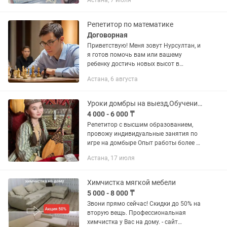
Астана, 7 июля
стрижка, детская стрижка, женская
стрижка, укладка, локоны, покраска...
Репетитор по математике
Договорная
Приветствую! Меня зовут Нурсултан, и
я готов помочь вам или вашему
ребенку достичь новых высот в
изучении математики. О себе: ЕНТ:
Астана, 6 августа
136/140 (Математика 49/50,
Математическая грамотность...
Уроки домбры на выезд,Обучение на Домбыре,Домбыра үйрену
4 000 - 6 000 ₸
Репетитор с высшим образованием,
провожу индивидуальные занятия по
игре на домбыре Опыт работы более 7-
ми лет. Научимся играть не только
Астана, 17 июля
классические произведения, но и
произведения для правильной...
Химчистка мягкой мебели
5 000 - 8 000 ₸
Звони прямо сейчас! Скидки до 50% на
вторую вещь. Профессиональная
химчистка у Вас на дому. - сайт