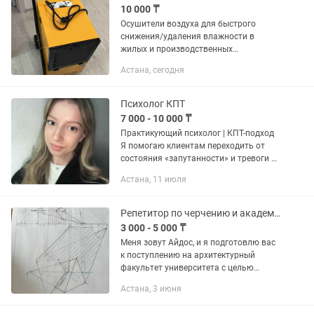
10 000 ₸
Осушители воздуха для быстрого
снижения/удаления влажности в
жилых и производственных
помещениях. Применяется для
Астана, сегодня
ликвидации последствий потопа, а
также для ускорения высыхания
поверхностей при...
Психолог КПТ
7 000 - 10 000 ₸
Практикующий психолог | КПТ-подход
Я помогаю клиентам переходить от
состояния «запутанности» и тревоги к
четкому пониманию себя и реальным
Астана, 11 июля
изменениям в жизни. В основе моей
работы -...
Репетитор по черчению и академическому рисунку
3 000 - 5 000 ₸
Меня зовут Айдос, и я подготовлю вас
к поступлению на архитектурный
факультет университета с целью
поступления на грант. Услуги:
Астана, 3 июня
Черчение и инженерная графика – 8
занятий × 60 мин → 5 000...