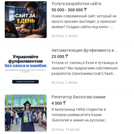
Услуги разработки сайта
50 000 - 300 000 ₸
Нужен современный сайт, который не
просто красиво выглядит, а приносит
заявки? Создаю сайты под ключ: -
Индивидуальный дизайн - Полная
Астана, 6 июля
адаптация под телефон и ПК - Быстрая
загрузка - Удобная...
Автоматизация фулфилмента в Казахстане WMS SaaS-система
25 000 ₸
Устали от таблиц в Excel и путаницы в
заказах? Мы предлагаем собственную
разработку (программу/софт) SaaS
решение заточенное именно для
Астана, 2 июня
ведения фулфилмента. Автоматизация
бизнес процессов, адресное...
Репетитор биологии/химии
4 500 ₸
Я выпускница НИШ студентка в
топовом университете Кореи
•Биология и химия на русском/
казахском/английском •Заполнение
Астана, 14 июля
пробелов, •Помощь с СОР и СОЧ