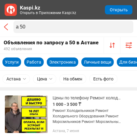
Kaspi.kz
Открыть
Открыть в Приложении Kaspi.kz
Объявления по запросу а 50 в Астане
492 объявления
Услуги
Работа
Электроника
Личные вещи
Для биз
Астана
Цена
На обмен
Есть фото
Цены по телефону Ремонт холодильников Морозильников На дому Выезд
1 000 - 3 500 ₸
Ремонт Холодильников Ремонт
Холодильного Оборудования Ремонт
Морозильников Ремонт Морозильных
камер На все звонки отвечаю лично!
Астана, 7 июня
Лишнего не чиню, всегда называю