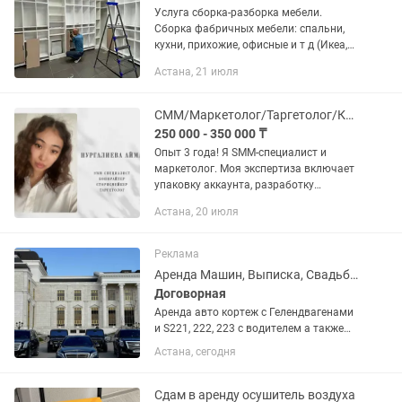
Услуга сборка-разборка мебели.
Сборка фабричных мебели: спальни,
кухни, прихожие, офисные и т д (Икеа,
Казахстанские, Россия и т д)
Астана, 21 июля
АККУРАТНО. Сборка спальные
гарнитуры от 20 000 Сборка и
установка...
СММ/Маркетолог/Таргетолог/Копирайтер/Сторисмейкер/Мобилограф/Рилссмейкер
250 000 - 350 000 ₸
Опыт 3 года! Я SMM-специалист и
маркетолог. Моя экспертиза включает
упаковку аккаунта, разработку
контент-плана, создание креативов,
Астана, 20 июля
работу с визуалом и копирайтингом.
Мое продвижение включает...
Реклама
Аренда Машин, Выписка, Свадьба, встречи, Самые низкие цены у нас!
Договорная
Аренда авто кортеж с Гелендвагенами
и S221, 222, 223 с водителем а также
есть лимузины Свадебные торжества.
Астана, сегодня
Трансферы Аэропорт. Выезд на
презентации и деловые встречи,
Романтический вечер для двоих,...
Сдам в аренду осушитель воздуха