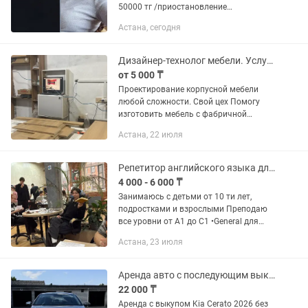
50000 тг /приостановление
деятельности от 5000 тг - полное
Астана, сегодня
ведение/сопровождение бизнеса от 50
000 тг а месяц -...
Дизайнер-технолог мебели. Услуга Присадка, Распил, Закатка
от 5 000 ₸
Проектирование корпусной мебели
любой сложности. Свой цех Помогу
изготовить мебель с фабричной
точностью и избежать лишних
Астана, 22 июля
расходов. Благодаря грамотному
проектированию вы сможете
значительно...
Репетитор английского языка для учебы и работы IELTS business general
4 000 - 6 000 ₸
Занимаюсь с детьми от 10 ти лет,
подростками и взрослыми Преподаю
все уровни от А1 до С1 •General для
повседневного общения и путешествий
Астана, 23 июля
•Hospitality для сферы гостеприимства
(отели, рестораны,...
Аренда авто с последующим выкупом
22 000 ₸
Аренда с выкупом Kia Cerato 2026 без