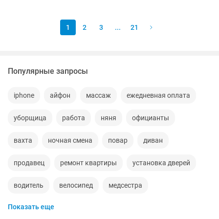
•Подготовка к ЕНТ, Мэск •Помощь с...
1
2
3
...
21
Популярные запросы
iphone
айфон
массаж
ежедневная оплата
уборщица
работа
няня
официанты
вахта
ночная смена
повар
диван
продавец
ремонт квартиры
установка дверей
водитель
велосипед
медсестра
Показать еще
удаленная работа
газель
отдам даром