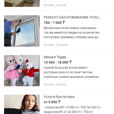
компании Применение
Астана, 2 июня
профессиональных химических
средств;(сертификаты на нашем сайте
)) ...
РЕМОНТ ОБСЛУЖИВАНИЕ ПЛАСТИКОВЫХ ОКОН,МОСКИТНЫЕ СЕТКИ,замена стеклопакетов
700 - 7 000 ₸
Москитные сетки любых образцов,а
так же имеются скидки на количество,
Настройка прижима створки окна для
повышения герметичности в холодный
Астана, 15 июля
сезон, зимний режим восстановления
правильной формы...
Мишки Тедди
10 000 - 18 000 ₸
Самый большой ассортимент
ростовых кукол в Астане! Чистые
опрятные ,самые красивые ухоженные
пушистики только у нас! А самое
Астана, 5 июня
главное - это наши веселые
аниматоры! Наши ростовые куклы с
музыкальным...
Услуги бухгалтера
от 5 000 ₸
- открытие ИП 10 000 тг/ ТОО 50 000 тг -
закрытие ИП от 20 000 тг/ ТОО от