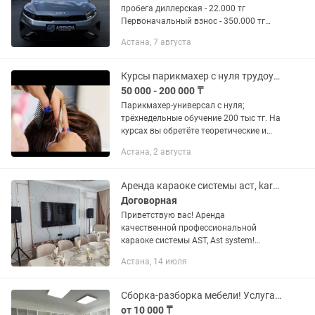
пробега диллерская - 22.000 тг
Первоначальный взнос - 350.000 тг
Объем 2.0 Luxe Условия: Аренда с
Астана, 7 августа
выкупом, договор заключается на 36
месяцев В неделю полагается...
Курсы парикмахер с нуля трудоустройства
50 000 - 200 000 ₸
Парикмахер-универсал с нуля;
трёхнедельные обучение 200 тыс тг. На
курсах вы обретёте теоретические и
практические знания. Мужская
Астана, 2 августа
стрижка, детская стрижка, женская
стрижка, укладка, локоны,...
Аренда караоке системы аст, karaoke ast
Договорная
Приветствую вас! Аренда
качественной профессиональной
караоке системы AST, Ast system!
Выездное караоке для вашего дома,
Астана, 14 июля
квартиры, коттеджа, вип кабинки и т.д.
Самые свежие песни! Отличный,...
Сборка-разборка мебели! Услуга мебельщика!
от 10 000 ₸