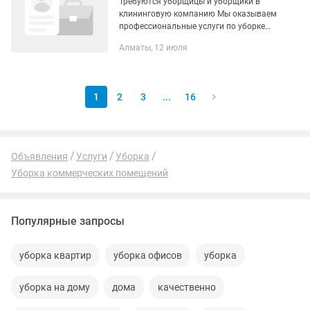
Требуются уборщицы и уборщики в
клининговую компанию Мы оказываем
профессиональные услуги по уборке
квартир, домов, офисов, коммерческих
Алматы, 12 июля
и служебных помещений. Требования к
кандидатам: ...
1
2
3
...
16
Объявления
Услуги
Уборка
Уборка коммерческих помещений
Популярные запросы
уборка квартир
уборка офисов
уборка
уборка на дому
дома
качественно