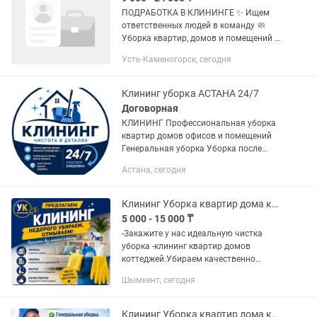
ПОДРАБОТКА В КЛИНИНГЕ ✨ Ищем
ответственных людей в команду 🧼
Уборка квартир, домов и помещений 💸
Оплата сразу после каждого заказа —
Усть-Каменогорск, сегодня
без задержек 📲 Подробности в : +
Клининг уборка АСТАНА 24/7
Договорная
КЛИНИНГ Профессиональная уборка
квартир домов офисов и помещений
Генеральная уборка Уборка после
ремонта Уборка квартир и домов
Астана, сегодня
Уборка офисов Мытье окон Уборка
кухни и санузла Химчистка...
Клининг Уборка квартир дома коттеджи поме-щения кафе не дорого
5 000 - 15 000 ₸
-Закажите у нас идеальную чистка
уборка -клининг квартир домов
коттеджей.Убираем качественно
любую помещений крупные объекты
Шымкент, сегодня
под ключ.Приедим как можно скорее
любую точку города шымкент и...
Клининг Уборка квартир дома коттеджи кафе не дорого