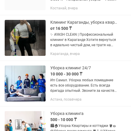
8.000 тг и выше в зависимости от
Костанай, вчера
объема Что входит: — Мытье полов —
Удаление пыли со всех...
Клининг Караганды, уборка квартир и офисов
от 16 500 ₸
✨ AYASH CLEAN | Профессиональный
клининг в Караганде Хотите вернуться
в идеально чистый дом, не тратя на
уборку свои выходные? Мы
Караганда, вчера
позаботимся обо всем. Предоставляем
услуги: • Поддерживающая уборка...
Уборка клининг 24/7
10 000 - 30 000 ₸
Ип Самал. Уборка любых помещение
есть все оборудование. Есть всегда
бригада опытный. Звоните за качество
гарантирую.
Астана, позавчера
Уборка клининга
500 - 10 000 ₸
🏙🏠Уборка Квартиры и коттеджи 🪣🧽