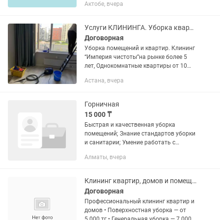
Актобе, вчера
Услуги КЛИНИНГА. Уборка квартир, офисов и любого вида помещения
Договорная
Уборка помещений и квартир. Клининг
“Империя чистoты”на рынке более 5
лет, Однокомнатные квартиры от 10
000, двухкомнатные квартиры от 15
Астана, вчера
000 трёхкомнатной квартиры от 25
000, При уборке используем...
Горничная
15 000 ₸
Быстрая и качественная уборка
помещений; Знание стандартов уборки
и санитарии; Умение работать с
техникой; Стирка и глажка постельного
Алматы, вчера
белья и полотенец; Контроль чистоты
и порядка; Проверка...
Клининг квартир, домов и помещений
Договорная
Профессиональный клининг квартир и
домов • Поверхностная уборка — от
5.000 тг • Генеральная уборка — 7.000–