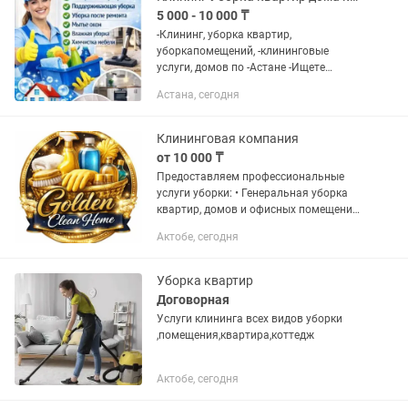
5 000 - 10 000 ₸
-Клининг, уборка квартир,
уборкапомещений, -клининговые
услуги, домов по -Астане -Ищете
профессионалов для уборки в -Астане
Астана, сегодня
-Чистота без компромиссов — наша
миссия! -Мы предлагаем экспертные...
Клининговая компания
от 10 000 ₸
Предоставляем профессиональные
услуги уборки: • Генеральная уборка
квартир, домов и офисных помещений;
• Регулярная (поддерживающая)
Актобе, сегодня
уборка квартир, домов и офисов; •
Уборка после мероприятий,...
Уборка квартир
Договорная
Услуги клининга всех видов уборки
,помещения,квартира,коттедж
Актобе, сегодня