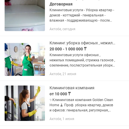
Договорная
Клининговые услуги - Уборка квартир -
домов - коттеджей - генеральная -
влажная - поддерживающую - после
ремонта - перед продажей - после
Актобе, сегодня
квартирантов - после вечеринки - после
дезинсекции - после...
Клининг.уборка офисных , нежилых помещений, территорий, стрижка газонов.
20 000 - 1 000 000 ₸
Клининговые услуги офисных ,
нежилых помещений, стрижка газонов ,
озеленение, послестроительная уборка,
мойка окон,высотные работы , откачка
Актобе, 21 июня
воды, уборка снега.Наша компания 12
лет на рынке. В данное...
Клининговая компания
от 10 000 ₸
✨Клининговая компания Golden Clean
Home 🧹 Проф. уборка квартир, домов
и офисов: генеральная, регулярная,
после праздников, ремонтов и съезда
Актобе, 1 июня
жильцов 🏠 🪟 Мытьё окон, балконов,
лоджий 💡...