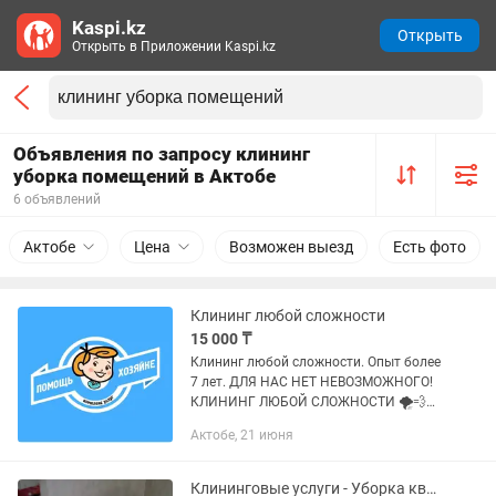
Kaspi.kz
Открыть
Открыть в Приложении Kaspi.kz
Объявления по запросу клининг
уборка помещений в Актобе
6 объявлений
Актобе
Цена
Возможен выезд
Есть фото
Клининг любой сложности
15 000 ₸
Клининг любой сложности. Опыт более
7 лет. ДЛЯ НАС НЕТ НЕВОЗМОЖНОГО!
КЛИНИНГ ЛЮБОЙ СЛОЖНОСТИ 🌪💨
Все моющее привозим с собой,
Актобе, 21 июня
✅стремянки, ✅пылесосы,
✅парогенераторы! 🧹🧽🧴 💦НАША
КОМПАНИЯ ВСЕГДА...
Клининговые услуги - Уборка квартир - домов - коттеджей - генеральная - вла