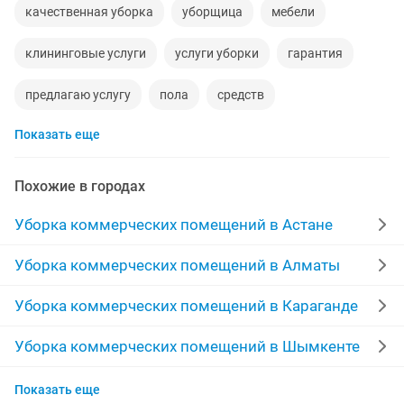
качественная уборка
уборщица
мебели
клининговые услуги
услуги уборки
гарантия
предлагаю услугу
пола
средств
Показать еще
клининговая компания
клининг
окно
комнаты
организация
ремонт уборка
Похожие в городах
уборка влажная
строительная
клининга
Уборка коммерческих помещений в Астане
уборка генеральная
клининг уборка
Уборка коммерческих помещений в Алматы
влажная генеральная уборка
услуги по уборке
Уборка коммерческих помещений в Караганде
клининговая
клининг генеральная
пыли
Уборка коммерческих помещений в Шымкенте
Уборка коммерческих помещений в Усть-
ищу уборщицу
фасады
клининговая уборка
Показать еще
Каменогорске