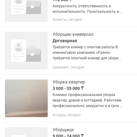
Аккуратность, ответственность и
исполнительность. Пунктуальность и
дисциплинированность. Умение
Алматы, сегодня
работать в команде. Соблюдение
стандартов чистоты и санитарных
норм. Обязанности: Ежедневная...
Уборщик-универсал
Договорная
Требуется клинер с опытом работы В
клининговую компанию «Раянн»
требуется опытный клинер для уборки
квартир, домов и помещений.
Шымкент, сегодня
Требования: • Опыт работы в клининге
— желательно от 1 года • Умение...
Уборка квартир
3 000 - 55 000 ₸
Клининг профессиональная уборка
квартир, домов и коттеджей. Работаем
профессионально, аккуратно и в срок.
Берёмся за любые объёмы: от
Атырау, сегодня
небольших помещений до крупных
объектов под ключ. Выезд во все...
Уборщица
9 000 - 24 000 ₸