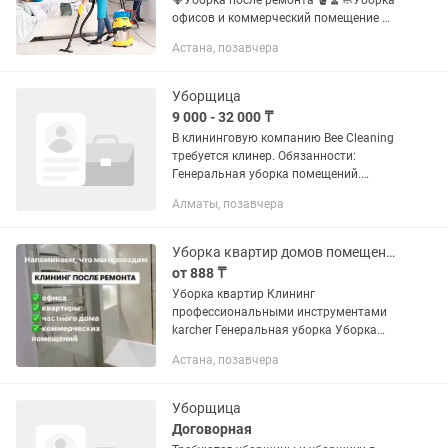
💎Уборка после ремонта 🪣🧹🧼Уборка
офисов и коммерческий помещение 🪟
🪜Мойка окон 🦠🧼💎Химчистка мягкой
Астана, позавчера
мебели 🧼🦠🧺Уборка генеральная 🧽🛁
🧹Уборка Влажная
Уборщица
9 000 - 32 000 ₸
В клининговую компанию Bee Cleaning
требуется клинер. Обязанности:
Генеральная уборка помещений.
Уборка после ремонта. Влажная
Алматы, позавчера
уборка офисных помещений.
Требования: Свободное владение
русским...
Уборка квартир домов помещение
от 888 ₸
Уборка квартир Клининг
профессиональными инструментами
karcher Генеральная уборка Уборка
после ремонта
Астана, позавчера
Уборщица
Договорная