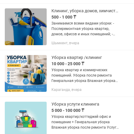
качества гарантируем
Клининг, уборка домов, химчистка мягкой мебели
500 - 1 000 ₸
Занимаемся всеми видами уборки: -
Послеремонтная уборка квартир,
домов, офисов и иных помещений; -
Поддерживающая уборка; -
Шымкент, вчера
Генеральная уборка; - Уборка домов и
квартир; - Уборка помещений и
тойхана,...
Уборка квартир /клининг
10 000 - 25 000 ₸
Уборка квартир и коммерческих
помещений. Уборка после ремонта
Генеральная уборка Влажная уборка
квартиры. До конца августа
Караганда, вчера
сниженные цены!
Уборка услуги клининга
5 000 - 100 000 ₸
Уборка квартир/коттеджей офис и
помещение + Генеральная уборка
Влажная уборка после ремонта Услуги
побелка(водоэмульсия)