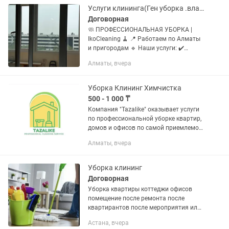
Услуги клининга(Ген уборка .влажная уборка .после ремонта)
Договорная
🧼 ПРОФЕССИОНАЛЬНАЯ УБОРКА |
IkoCleaning 🧹 📍 Работаем по Алматы
и пригородам 🔹 Наши услуги: ✔️
Генеральная уборка квартир и домов
Алматы, вчера
✔️ После ремонта ✔️ Мойка окон ✔️
Уборка офисов и коммерческих...
Уборка Клининг Химчистка
500 - 1 000 ₸
Компания "Tazalike" оказывает услуги
по профессиональной уборке квартир,
домов и офисов по самой приемлемой
цене! -Генеральная уборка квартир,
Алматы, вчера
офисов/домов; -Влажная уборка;
-Уборка после...
Уборка клининг
Договорная
Уборка квартиры коттеджи офисов
помещение после ремонта после
квартирантов после мероприятия или
просто у вас нет времени то
Астана, вчера
обращайтесь к нам чисто быстро и