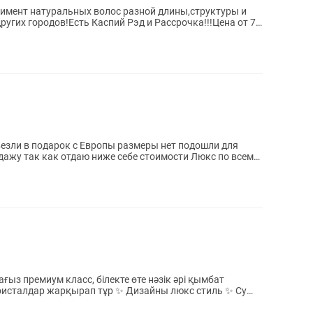
тимент натуральных волос разной длины,структуры и
ругих городов!Есть Каспий Рэд и Рассрочка!!!Цена от 70
ажу так как отдаю ниже себе стоимости Люкс по всем
ғыз премиум класс, білекте өте нәзік әрі қымбат
кристалдар жарқырап тұр ✨ Дизайны люкс стиль ✨ Су