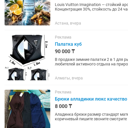
Louis Vuitton Imagination — стойкий 
Концентрация 30%, стойкость до 24 ча
Астана, вчера
Реклама
Палатка куб
90 000 ₸
В продаже зимние палатки 2 в 1 для р
любителей активного отдыха на приро
рыбалки обеспечивая...
Алматы, вчера
Реклама
Брюки алладинки люкс качество
8 000 ₸
Аладинка брюки размер стандарт мате
коричневый пишите звоните смотрите 