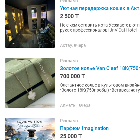
Реклама
Уютная передержка кошек в Акта
2 500 ₸
Не с кем оставить кота Уезжаете в отпуск или командиро
руках профессионалов! JnV Cat Hotel — это уютная гостиница для кошек: Индивидуальные
номера. 3 класса...
Актау, вчера
Реклама
Золотое колье Van Cleef 18K(750
700 000 ₸
Элегантное колье в культовом дизайне Van Cleef Привезено из Гонко
•Золото 18K(750пробы) •Вставка: нат
•Изящная цепочка, красиво...
Алматы, вчера
Реклама
Парфюм Imagination
25 000 ₸