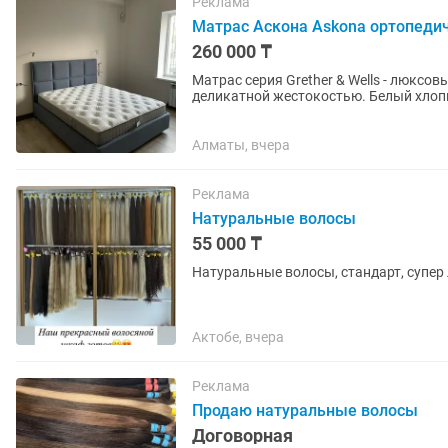
Реклама
Матрас Аскона Askona ортопеди
260 000 ₸
Матрас серия Grether & Wells - люксо
деликатной жестокостью. Белый хлоп
Упругий латекс обеспечивает...
Алматы, вчера
Реклама
Натуральные волосы
55 000 ₸
Натуральные волосы, стандарт, супер 
Актобе, вчера
Реклама
Продаю натуральные волосы
Договорная