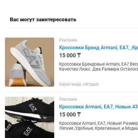
Вас могут заинтересовать
Реклама
Кроссовки Бренд Armani, EA7, ,
15 000 ₸
Кроссовки Брендовые Armani, EA7 Весна-Лето.Новая Мо
Качество Люкс. Два Размера Осталос
в Регионы и Областям по...
Караганда, сегодня
Реклама
Кроссовки Armani, EA7, Новые.43
15 000 ₸
Кроссовки Armani, EA7, Новые! Размер
Легкие ,Удобные, Креативные, и Мод
Посмотреть Другие...