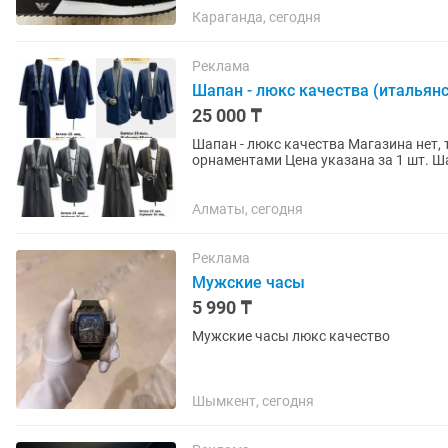
Караганда, сегодня
Реклама
Шапан - люкс качества (итальян
25 000 ₸
Шапан - люкс качества Магазина нет, только доставкой. материал: итальянский кашемир с
орнаментами Цена указана за 1 шт. Шапан 25000 - 50 000 тенге Размеры 48-50-52-54-56 Также
смотрите мои другие...
Алматы, сегодня
Реклама
Мужские часы
5 990 ₸
Мужские часы люкс качество
Шымкент, сегодня