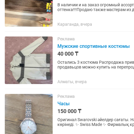
В наличии и на заказ огромный ассор
оттенка!!!Продаю также мастерам из д
тысяч до 130 тысяч за...
Караганда, вчера
Реклама
Мужские спортивные костюмы
40 000 ₸
Остались 3 костюма Распродажа привезли в подарок с Европы размеры нет подошли для
продавьцов можно купить на перепрод
вопросам обращайтесь на 3...
Алматы, вчера
Реклама
Часы
150 000 ₸
Оригинал Swarovski әйелдер сағаты. На
көрінеді. ✨ Swiss Made ✨ Фирмалық 
өтпейді (50m) Сағат толық...