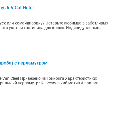
у JnV Cat Hotel
вку? Оставьте любимца в заботливых
проба) с перламутром
нга Характеристики:
уральный перламутр •Классический мотив Alhambra