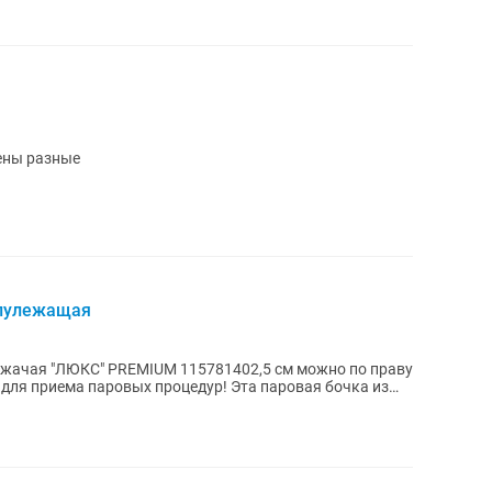
ены разные
олулежащая
жачая "ЛЮКС" PREMIUM 115781402,5 см можно по праву
паровых процедур! Эта паровая бочка из