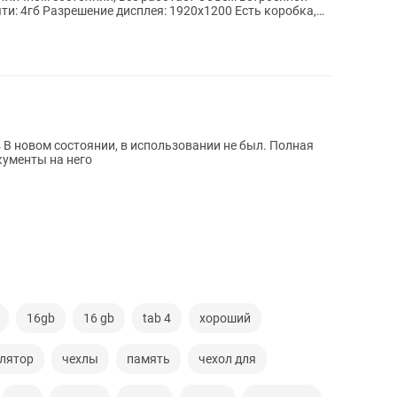
 Разрешение дисплея: 1920х1200 Есть коробка,
ая
кументы на него
16gb
16 gb
tab 4
хороший
лятор
чехлы
память
чехол для