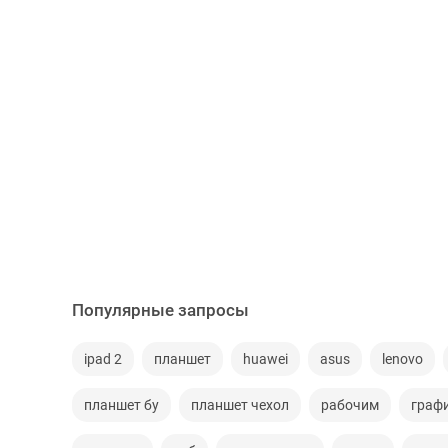
Популярные запросы
ipad 2
планшет
huawei
asus
lenovo
планшет бу
планшет чехол
рабочим
граф