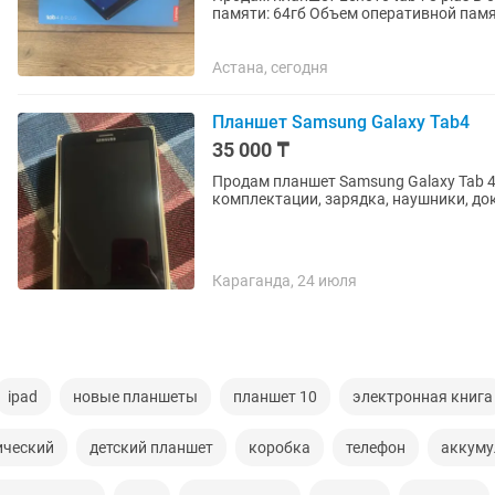
памяти: 64гб Объем оперативной памяти: 4гб
чехол, зарядка Цена: 35...
Астана, сегодня
Планшет Samsung Galaxy Tab4
35 000 ₸
Продам планшет Samsung Galaxy Tab 4 В новом состоянии, в использовании не был. Полн
комплектации, зарядка, наушники, до
Караганда, 24 июля
ipad
новые планшеты
планшет 10
электронная книга
ический
детский планшет
коробка
телефон
аккуму