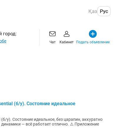
Қаз
Рус
 город:
обе
Чат
Кабинет
Подать объявление
ntial (б/у). Состояние идеальное
 (б/у). Состояние идеальное, без царапин, аккуратно
, динамики — всё работает отлично. ⚠️ Приложение