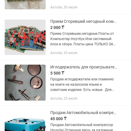
Актобе, 30 июля
Прием Сгоревший.негодный компьютер
2 000 ₸
Прием Сгоревшие.негодные Платы.от
Компьютер.Ноутбук Или системный
блок в сборе. Платы цена ТОЛЬКО ЗА
КИЛОГРАММ.
Актобе, 30 июля
Иглодержатель для проигрывателя
5 500 ₸
Продам иглодержатели или поменяю
на книги на казахском языке и
советские изделия. Есть новые . Для
других городов и сёл есть скидки.
Актобе, 25 июля
Продам Автомобильный компрессор Hyundai
45 000 ₸
Продам Автомобильный компрессор
Hyundai Отличная вещь за разумные