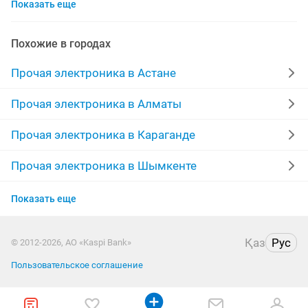
Показать еще
терминалы
кнопки
термометр
лампочки
вентиляторы
радио
порт
конвертер
Похожие в городах
шлагбаум
epson
электро
модули
Прочая электроника в Астане
распашные ворота
аккумуляторные
контроллер
Прочая электроника в Алматы
пульты управления
светодиоды
220v
Прочая электроника в Караганде
люстры новые
калькулятор
работа 1
Прочая электроника в Шымкенте
Прочая электроника в Усть-Каменогорске
батарейка
Показать еще
Прочая электроника в Актау
Қаз
Рус
© 2012-2026, АО «Kaspi Bank»
Прочая электроника в Павлодаре
Пользовательское соглашение
Прочая электроника в Уральске