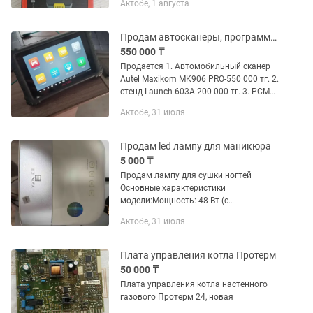
Актобе, 1 августа
Продам автосканеры, программаторы.
550 000 ₸
Продается 1. Автомобильный сканер
Autel Maxikom MK906 PRO-550 000 тг. 2.
стенд Launch 603A 200 000 тг. 3. PCM
flasher оригинал с модулями 35,53,71
Актобе, 31 июля
оригинал-150 000 тг. 5. Openbox
модуль 6-16 000...
Продам led лампу для маникюра
5 000 ₸
Продам лампу для сушки ногтей
Основные характеристики
модели:Мощность: 48 Вт (с
возможностью переключения на 24 Вт
Актобе, 31 июля
для чувствительных
ногтей).Технология: UV/LED
(гибридная), подходит для сушки
Плата управления котла Протерм
любых...
50 000 ₸
Плата управления котла настенного
газового Протерм 24, новая