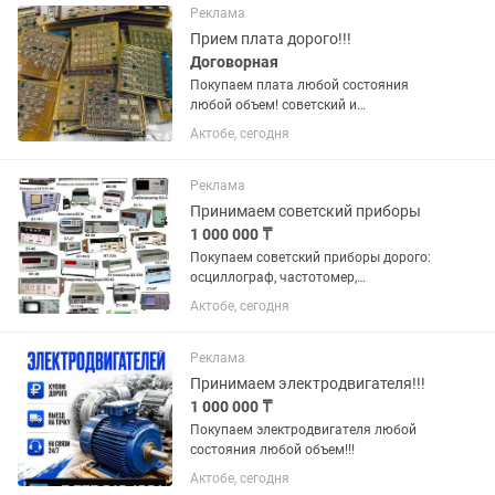
юридическими лицами.
Реклама
Прием плата дорого!!!
Договорная
Покупаем плата любой состояния
любой объем! советский и
современный плата, от компьютера
Актобе, сегодня
плата!
Реклама
Принимаем советский приборы
1 000 000 ₸
Покупаем советский приборы дорого:
осциллограф, частотомер,
низкочастотный генератор.и т.д..
Актобе, сегодня
любой состояния любой объем!!!
Реклама
Принимаем электродвигателя!!!
1 000 000 ₸
Покупаем электродвигателя любой
состояния любой объем!!!
Актобе, сегодня