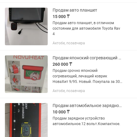
Продам авто планшет
15 000 ₸
Продам авто планшет, в отличном
состоянии для автомобиля Toyota Rav
4
Актобе, позавчера
Продам японский согревающий коврик
260 000 ₸
Продам срочно японский
согревающий, лечащий коврик
НоваХит 9/95. Новый. Покупала за 300
000тг. Открыли но не пользовались.
Актобе, позавчера
Продам за 260000тг. Есть
обслуживание.
Продам автомобильное зарядное устройство
10 000 ₸
Продам зарядное устройство
автомобильное.12 вольт.Компактное.