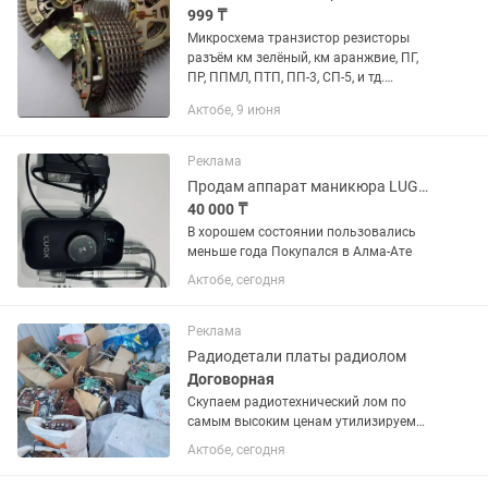
999 ₸
Микросхема транзистор резисторы
разъём км зелёный, км аранжвие, ПГ,
ПР, ППМЛ, ПТП, ПП-3, СП-5, и тд.
Звоните пишите договоримся. Есть .
Актобе, 9 июня
Реклама
Продам аппарат маникюра LUGX LG609
40 000 ₸
В хорошем состоянии пользовались
меньше года Покупался в Алма-Ате
Актобе, сегодня
Реклама
Радиодетали платы радиолом
Договорная
Скупаем радиотехнический лом по
самым высоким ценам утилизируем
орг технику предоставляем полный
Актобе, сегодня
пакет документов по утилизации
работаем как с населением так и с