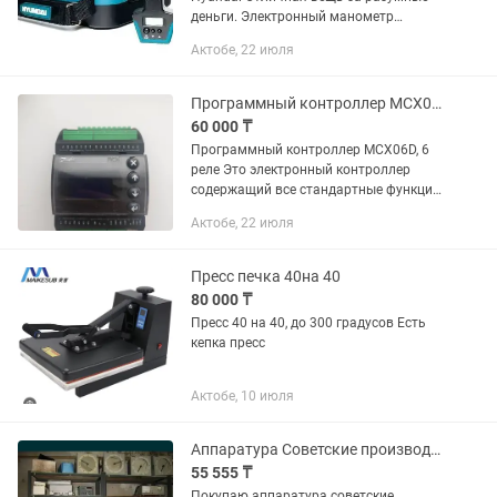
деньги. Электронный манометр
позволяет задать необходимое
Актобе, 22 июля
давление в шинах. После достижения
необходимого показателя
компрессор...
Программный контроллер MCX06D
60 000 ₸
Программный контроллер MCX06D, 6
реле Это электронный контроллер
содержащий все стандартные функции
MCX в компактном размере модулей 4
Актобе, 22 июля
DIN: Программируемость;
Подключение к локальной сети
CANbus...
Пресс печка 40на 40
80 000 ₸
Пресс 40 на 40, до 300 градусов Есть
кепка пресс
Актобе, 10 июля
Аппаратура Советские производства.
55 555 ₸
Покупаю аппаратура советские