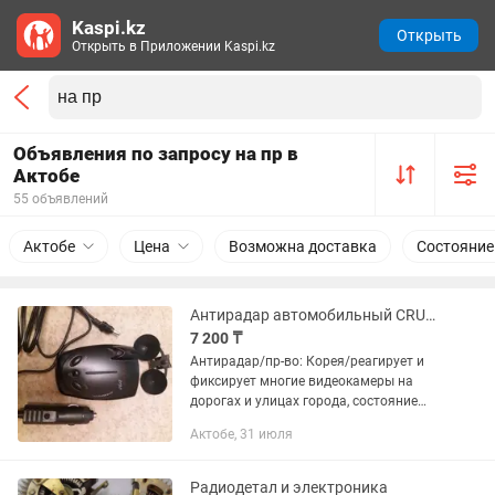
Kaspi.kz
Открыть
Открыть в Приложении Kaspi.kz
Объявления по запросу на пр в
Актобе
55 объявлений
Актобе
Цена
Возможна доставка
Состояние
Антирадар автомобильный CRUNCH 2130
7 200 ₸
Антирадар/пр-во: Корея/реагирует и
фиксирует многие видеокамеры на
дорогах и улицах города, состояние
хорошее, в комплекте:
Актобе, 31 июля
радар+кабель+крепление
Радиодетал и электроника