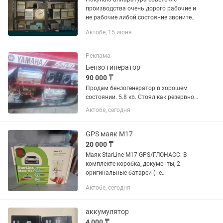
производства очень дорого рабочие и
не рабочие либой состояние звоните
пишите договоримся
Актобе, 15 июня
Реклама
Бензо гинератор
90 000 ₸
Продам бензогенератор в хорошем
состоянии. 5.8 кв. Стоял как резервное
питание для магазина. Продам за
Актобе, сегодня
ненадобностью
GPS маяк М17
20 000 ₸
Маяк StarLine M17 GPS/ГЛОНАСС. В
комплекте коробка, документы, 2
оригинальные батареи (не
использовались) + 2 в устройстве, 4
Актобе, сегодня
симкарты на выбор, провода со
штекером. Встроенный GSM, GPS
модуль,...
аккумулятор
4 000 ₸