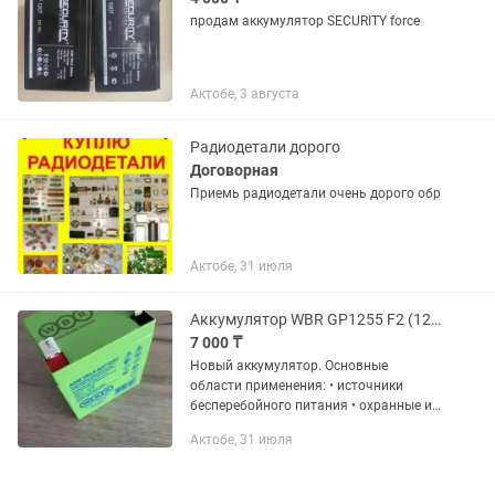
продам аккумулятор SECURITY force
Актобе, 3 августа
Радиодетали дорого
Договорная
Приемь радиодетали очень дорого обр
Актобе, 31 июля
Аккумулятор WBR GP1255 F2 (12V 5.5Ah)
7 000 ₸
Новый аккумулятор. Основные
области применения: • источники
бесперебойного питания • охранные и
пожарные системы безопасности •
Актобе, 31 июля
оборудование электросвязи •
аварийное освещение •
электроинструмент •...