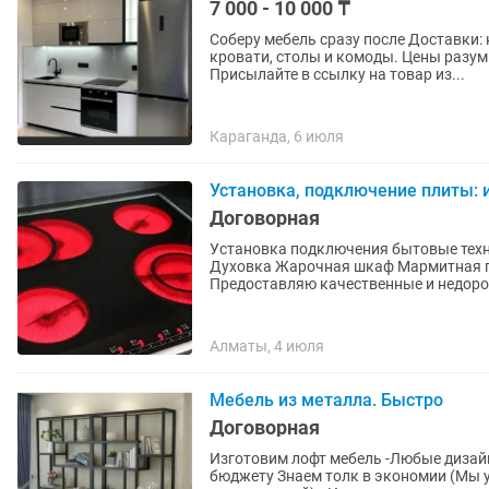
7 000 - 10 000 ₸
Соберу мебель сразу после Доставки:
кровати, столы и комоды. Цены разумные и недорогие. Для
Присылайте в ссылку на товар из...
Караганда, 6 июля
Установка, подключение плиты: и
Договорная
Установка подключения бытовые техники: Варочной поверхности Индукцион
Духовка Жарочная шкаф Мармитная плиты и.т.д. Мастер ЭЛЕКТРИК со стажем 15 лет.
Предоставляю качественные и недорог
Алматы, 4 июля
Мебель из металла. Быстро
Договорная
Изготовим лофт мебель -Любые дизайнерские решения для вашего дома -Создадим проект по
бюджету Знаем толк в экономии (Мы 