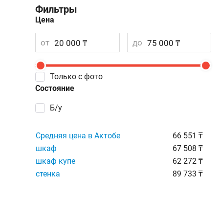
Фильтры
Цена
от
до
Только с фото
Состояние
Б/у
Средняя цена в Актобе
66 551 ₸
шкаф
67 508 ₸
шкаф купе
62 272 ₸
стенка
89 733 ₸