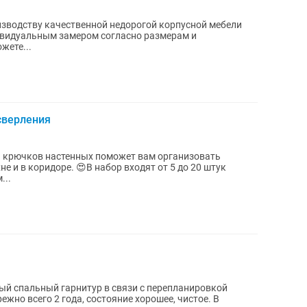
изводству качественной недорогой корпусной мебели
дивидуальным замером согласно размерам и
жете...
сверления
 крючков настенных поможет вам организовать
не и в коридоре. 😍В набор входят от 5 до 20 штук
...
ый спальный гарнитур в связи с перепланировкой
жно всего 2 года, состояние хорошее, чистое. В