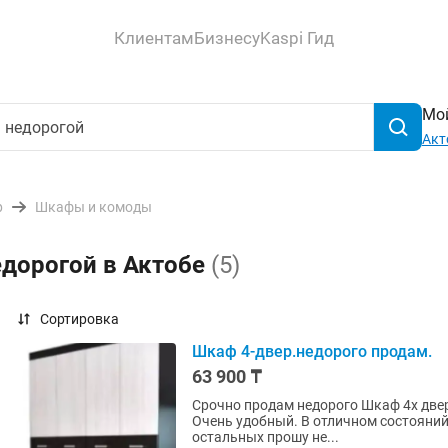
Клиентам
Бизнесу
Kaspi Гид
Мой
Акт
р
Шкафы и комоды
едорогой в Актобе
(5)
Сортировка
Шкаф 4-двер.недорого продам.
63 900 ₸
Срочно продам недорого Шкаф 4х две
Очень удобный. В отличном состояний. Звонить и писать только конкретным покупател
остальных прошу не...