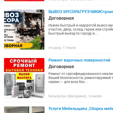
ВЫВОЗ МУСОРАГРУЗЧИКИСтроите
Договорная
Нужен быстрый и недорогой вывоз мус
участок, двор, склад, гараж или стройку от любо
Быстрый выезд по городу и...
Атырау, 17 июля
Ремонт варочных поверхностей
Договорная
Ремонт от сертифицированного квали
Вашей безопасности, ремонтируемой 
сервис ― для всех без...
Бельбулак (Мичурино), 14 июля
Услуги Мебельщика ,Сборка мебе