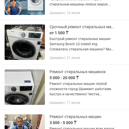
стиральные машины любых марок.
Быстрая диагностика, замена
Шымкент, 10 июня
подшипников, ТЭНов, насоса,
устранение протечек и неисправностей
электроники....
Срочный ремонт стиральных машин
от 1 500 ₸
Быстрый ремонт стиральных машин
Samsung Bosch LG indesit итд
Сломалась стиральная машина? Мы
устраняем любые поломки – замена
Шымкент, 21 июля
подшипников, ТЭНов, ремней и ремонт
электроники. Выезд мастера на...
Ремонт стиральных машинок
5 000 - 20 000 ₸
Ремонт стиральных машин любой
сложности город Шымкент работаем
быстро и качественно! Чистка
барабана устранение шума ,
Шымкент, 17 июля
устранение течи .
Ремонт стиральных машин
3 000 - 5 000 ₸
Ремонт стиральных машин всех марок