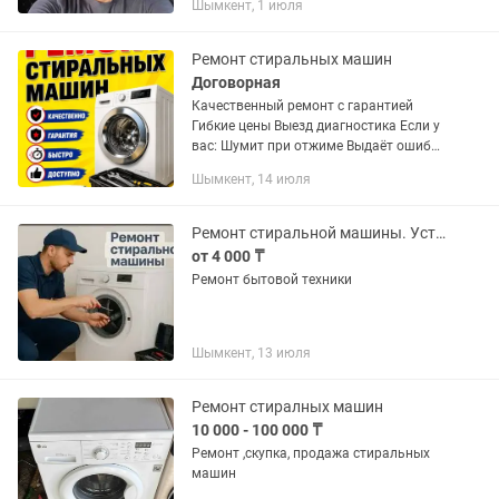
Шымкент, 1 июля
оңдаймыз Хабарласыныздар
Ремонт стиральных машин
Договорная
Качественный ремонт с гарантией
Гибкие цены Выезд диагностика Если у
вас: Шумит при отжиме Выдаёт ошибки
Не греет,не набирает или не сливает
Шымкент, 14 июля
воду Неприятный запах(чистка
барабана) И многое...
Ремонт стиральной машины. Установка
от 4 000 ₸
Ремонт бытовой техники
Шымкент, 13 июля
Ремонт стиралных машин
10 000 - 100 000 ₸
Ремонт ,скупка, продажа стиральных
машин