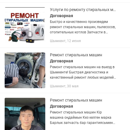
и транспортировка бесплатно.
Услуги по ремонту стиральных машин
Договорная
Быстро и качественно произведем
ремонт стиральных машин, пылесосов,
отопительных котлов Запчасти в
наличии
Шымкент, 12 июня
Ремонт стиральных машин
Договорная
Ремонт стиральных машин на выезд в
Шымкенте! Быстрая диагностика и
качественный ремонт любых моделей
прямо у вас дома. Гарантия на все
Шымкент, 30 мая
услуги. Звоните, и наши специалисты
помогут вам в кратчайшие...
Ремонт стиральных машин
Договорная
Ремонт стиральных машин Кір
машина оңдаймын Кез келген марка
Барлык запчасть бар гарантиясымен
Выезд на дом Уйде тұрган жеринен