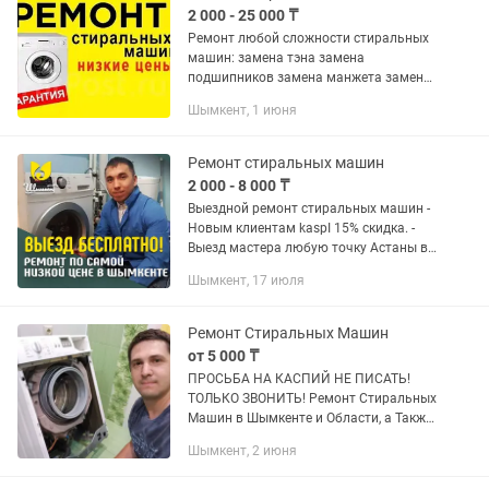
2 000 - 25 000 ₸
Ремонт любой сложности стиральных
машин: замена тэна замена
подшипников замена манжета замена
амортизаторов замена сливного
Шымкент, 1 июня
насоса ремонт матора ремонт модуля
управления и тд качественно с...
Ремонт стиральных машин
2 000 - 8 000 ₸
Выездной ремонт стиральных машин -
Новым клиентам kaspI 15% скидка. -
Выезд мастера любую точку Астаны в
течение 1-го часа. - Как частный
Шымкент, 17 июля
мастер цены у меня на 20% ниже, чем у
других сервисах -...
Ремонт Стиральных Машин
от 5 000 ₸
ПРОСЬБА НА КАСПИЙ НЕ ПИСАТЬ!
ТОЛЬКО ЗВОНИТЬ! Ремонт Стиральных
Машин в Шымкенте и Области, а Также
Ремонт Промышленных Стиральных
Шымкент, 2 июня
Машин Всех Марок и Моделей.
Приедем за 35 минут (с выездом на