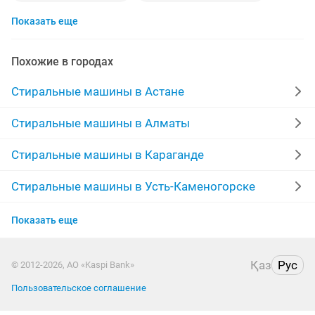
Показать еще
ремонт выезд
бытовая техника
ремонт машин
ремонт микроволновой печи
ремонт бытовой
Похожие в городах
установка газовых плит
ремонт духовок
Стиральные машины в Астане
стиральная
ремонт техник
lg машина
Стиральные машины в Алматы
lg ремонт
мастер по ремонту стиральной машины
Стиральные машины в Караганде
ремонт посудомоечных
машина запчасти
Стиральные машины в Усть-Каменогорске
Стиральные машины в Актобе
запчасти стиральной машины
дом
Показать еще
Стиральные машины в Актау
ремонт стиральных машин автомат
любую работу
Қаз
Рус
© 2012-2026, АО «Kaspi Bank»
Стиральные машины в Костанае
мастер по ремонту
ремонт гарантия выезд
Пользовательское соглашение
Стиральные машины в Таразе
мастер ремонту
ремонт установка