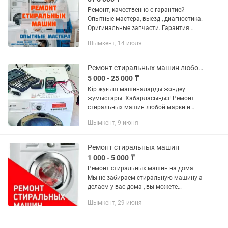
Ремонт, качественно с гарантией
Опытные мастера, выезд , диагностика.
Оригинальные запчасти. Гарантия.
Выезд на дом
Шымкент, 14 июля
Ремонт стиральных машин любой марки и модели
5 000 - 25 000 ₸
Кір жуғыш машиналарды жөндеу
жұмыстары. Хабарласыңыз! Ремонт
стиральных машин любой марки и
модели. Звоните!
Шымкент, 9 июня
Ремонт стиральных машин
1 000 - 5 000 ₸
Ремонт стиральных машин на дома
Мы не забираем стиральную машину а
делаем у вас дома , вы можете
смотреть за процессом -В наличии
Шымкент, 29 июня
запчасти -СЛИВНОЙ НАСОС --
ВОДОНАГРЕВАТЕЛИ -МАНЖЕТЫ
-ПОДШИПНИКИ Даем...