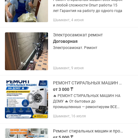
и любой сложности Опыт работы 15
лет Гарантия на работу до одного года
Шымкент, 4 июня
Электросамокат ремонт
Договорная
Электросамокат. Ремонт
Шымкент, 9 июня
РЕМОНТ СТИРАЛЬНЫХ МАШИН НА ДОМУ От бытовых до промышленных
от 3 000 ₸
🔥 РЕМОНТ СТИРАЛЬНЫХ МАШИН НА
ДОМУ 🔥 От бытовых до
промышленных — ремонтируем ВСЕ
ВИДЫ, БРЕНДЫ И МОДЕЛИ ❗ Не
Шымкент, 16 июля
сливает воду? ❗ Не крутит барабан? ❗
Шумит или вибрирует? ❗ Не
включается? ❗ Выдаёт...
Ремонт стиральных машин и прочей бытовой техники
от 5 000 ₸