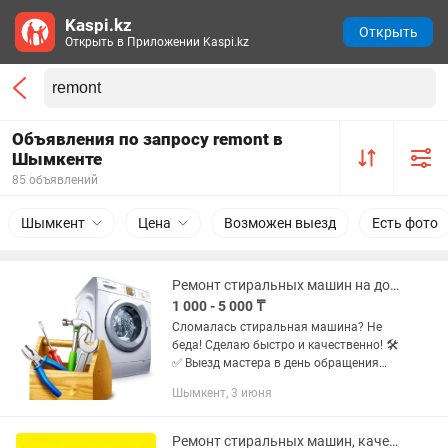
Kaspi.kz
Открыть
Открыть в Приложении Kaspi.kz
Объявления по запросу remont в
Шымкенте
85 объявлений
Шымкент
Цена
Возможен выезд
Есть фото
Ремонт стиральных машин на дому. Гарантия.
1 000 - 5 000 ₸
Сломалась стиральная машина? Не
беда! Сделаю быстро и качественно! 🛠️
✅ Выезд мастера в день обращения
(выезжаю со своим инструментом). ✅
Шымкент, 3 июня
Диагностика и ремонт на дому — не
нужно везти технику в...
Ремонт стиральных машин, качественно!