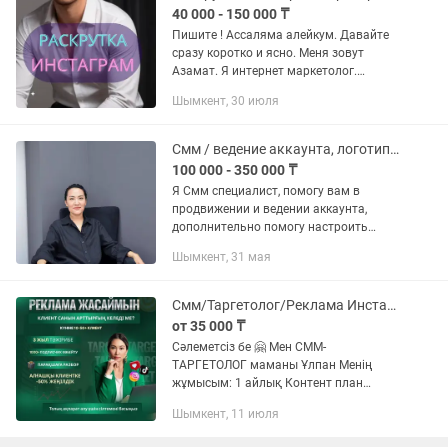
40 000 - 150 000 ₸
Пишите ! Ассаляма алейкум. Давайте
сразу коротко и ясно. Меня зовут
Азамат. Я интернет маркетолог.
Почёму именно Я? - я работаю на
Шымкент, 30 июля
результат - честно и качественно -
сетевой маркетинг, кафе рестораны...
Смм / ведение аккаунта, логотип, фирменный профиль, баннер
100 000 - 350 000 ₸
Я Смм специалист, помогу вам в
продвижении и ведении аккаунта,
дополнительно помогу настроить
таргет, рекламу, упаковка вашего
Шымкент, 31 мая
аккаунта.
Смм/Таргетолог/Реклама Инстаграме и ТикТок
от 35 000 ₸
Сәлеметсіз бе 🤗 Мен СММ-
ТАРГЕТОЛОГ маманы Ұлпан Менің
жұмысым: 1 айлық Контент план
Парақшаға упаковка жасау
Шымкент, 11 июля
логатип,пост,рилс,сторис,сайт.
Креативті трендтегі видеоларды...