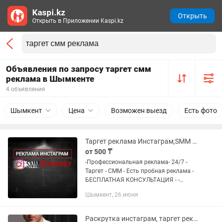
Kaspi.kz
Открыть
Открыть в Приложении Kaspi.kz
Объявления по запросу таргет смм
реклама в Шымкенте
4 объявления
Шымкент
Цена
Возможен выезд
Есть фото
Таргет реклама Инстаграм,SMM Таргетированная реклама
от 500 ₸
-Профессиональная реклама- 24/7 -
Таргет - СММ - Есть пробная реклама -
БЕСПЛАТНАЯ КОНСУЛЬТАЦИЯ - -
Быстро! - Эффективно! - Качественно! -
Шымкент, 26 июня
Дешево! Таргетированная реклама по
вашему городу! -...
Раскрутка инстаграм, таргет реклама, смм, таргетолог, сайт, дизайн