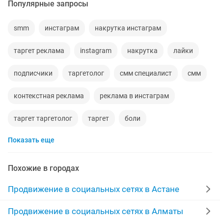
Популярные запросы
smm
инстаграм
накрутка инстаграм
таргет реклама
instagram
накрутка
лайки
подписчики
таргетолог
смм специалист
смм
контекстная реклама
реклама в инстаграм
таргет таргетолог
таргет
боли
Показать еще
smm специалист
оформления
сеть
аккаунт инстаграм
smm менеджер
Похожие в городах
смм менеджер
facebook
смм инстаграм
Продвижение в социальных сетях в Астане
сделать
5 1
реклама
дизайн карточек
Продвижение в социальных сетях в Алматы