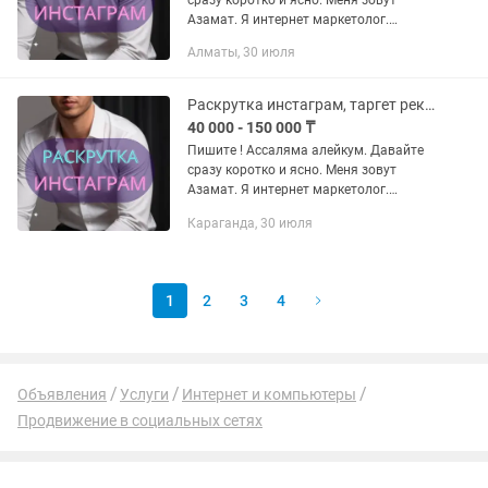
сразу коротко и ясно. Меня зовут
Азамат. Я интернет маркетолог.
Почёму именно Я? - я работаю на
Алматы, 30 июля
результат - честно и качественно -
сетевой маркетинг, кафе рестораны...
Раскрутка инстаграм, таргет реклама, смм, таргетолог, сайт, дизайн
40 000 - 150 000 ₸
Пишите ! Ассаляма алейкум. Давайте
сразу коротко и ясно. Меня зовут
Азамат. Я интернет маркетолог.
Почёму именно Я? - я работаю на
Караганда, 30 июля
результат - честно и качественно -
сетевой маркетинг, кафе рестораны...
1
2
3
4
Объявления
Услуги
Интернет и компьютеры
Продвижение в социальных сетях