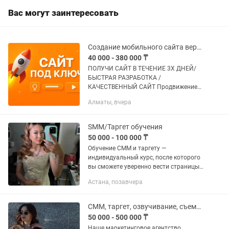
Вас могут заинтересовать
Создание мобильного сайта верстка на тильда figma Google YANDEX
40 000 - 380 000 ₸
ПОЛУЧИ САЙТ В ТЕЧЕНИЕ 3Х ДНЕЙ/
БЫСТРАЯ РАЗРАБОТКА /
КАЧЕСТВЕННЫЙ САЙТ Продвижение
развитие вашего бизнеса в интернете
Алматы, вчера
Настройка адаптация Получи полный
пакет услуги Запусти свой бизнес в...
SMM/Таргет обучения
50 000 - 100 000 ₸
Обучение СММ и таргету —
индивидуальный курс, после которого
вы сможете уверенно вести страницы
инстаграм, тик ток, запускать рекламу,
Астана, позавчера
и зарабатывать в этой сфере.
Программа построена на сочетании...
СММ, таргет, озвучивание, съемка с дрона, копирайтинг.
50 000 - 500 000 ₸
Наше маркетинговое агентство