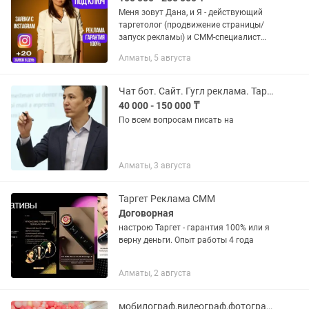
Меня зовут Дана, и Я - действующий
таргетолог (продвижение страницы/
запуск рекламы) и СММ-специалист
(ведение страницы) в Instagram.
Алматы, 5 августа
Принесла своим клиентам более 30-ти
млн тенге. «Если бы для...
Чат бот. Сайт. Гугл реклама. Таргет. Смм
40 000 - 150 000 ₸
По всем вопросам писать на
Алматы, 3 августа
Таргет Реклама СММ
Договорная
настрою Таргет - гарантия 100% или я
верну деньги. Опыт работы 4 года
Алматы, 2 августа
мобилограф,видеограф,фотограф,смм,обучение,курс,алматы