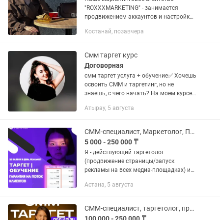
"ROXXXMARKETING" - занимается
продвижением аккаунтов и настройкой
рекламы в социальных сетях. Мы
Костанай, позавчера
предлагаем большой спектр услуги для
продвижения Вашего бренда :
Ведение...
Смм таргет курс
Договорная
смм таргет услуга + обучение✅ Хочешь
освоить СММ и таргетинг, но не
знаешь, с чего начать? На моем курсе
ты узнаешь: ✔ Как создавать
Атырау, 5 августа
продающий контент ✔ Как
настраивать рекламу в Instagram ✔
Как...
СММ-специалист, Маркетолог, Продвижение в Instagram
5 000 - 250 000 ₸
Я - действующий таргетолог
(продвижение страницы/запуск
рекламы на всех медиа-площадках) и
СММ-специалист (ведение страницы) в
Астана, 5 августа
Instagram. Принесла своим клиентам
более 50-ти млн тенге. «Если бы у...
СММ-специалист, таргетолог, продвижение в Instagram
100 000 - 250 000 ₸