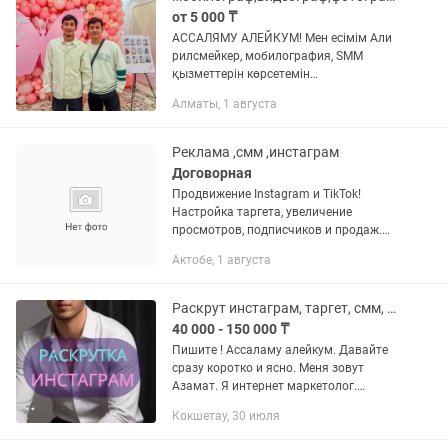
от 5 000 ₸
АССАЛЯМУ АЛЕЙКУМ! Мен есімім Али
рилсмейкер, мобилография, SMM
қызметтерін көрсетемін
Сертификатталған контент
Алматы, 1 августа
жасаушымын. Контраст Біржан Әшім
және Қыран Талапбек Мобилография 1-
8 оқығанмын Айфон...
Реклама ,смм ,инстаграм
Договорная
Продвижение Instagram и TikTok!
Настройка таргета, увеличение
просмотров, подписчиков и продаж.
Без пароля, безопасно. Работаю по
Актобе, 1 августа
всему Казахстану 🇰🇿 Пишите в —
расскажу подробно!
Раскрут инстаграм, таргет, смм, таргетолог, сайт, дизайн. ИИ видео, чат бот
40 000 - 150 000 ₸
Пишите ! Ассаламу алейкум. Давайте
сразу коротко и ясно. Меня зовут
Азамат. Я интернет маркетолог.
Почему именно Я? - я работаю на
Кокшетау, 30 июля
результат - честно и качественно -
сетевой маркетинг, кафе рестораны...