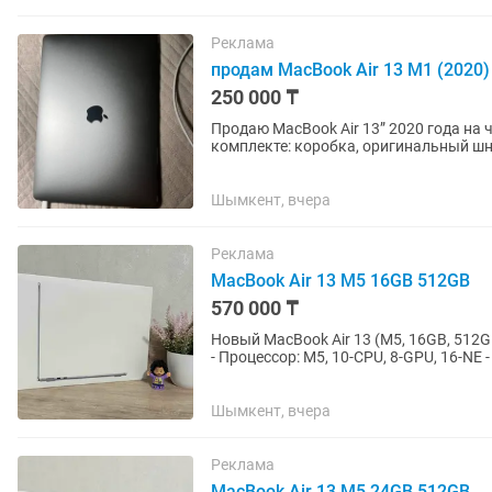
Реклама
продам MacBook Air 13 M1 (2020)
250 000 ₸
Продаю MacBook Air 13” 2020 года на ч
комплекте: коробка, оригинальный шну
наклейками) Состояние...
Шымкент, вчера
Реклама
MacBook Air 13 M5 16GB 512GB
570 000 ₸
Новый MacBook Air 13 (M5, 16GB, 512GB) в запечатанном в
- Процессор: M5, 10-CPU, 8-GPU, 16-NE 
Клавиатура:...
Шымкент, вчера
Реклама
MacBook Air 13 M5 24GB 512GB