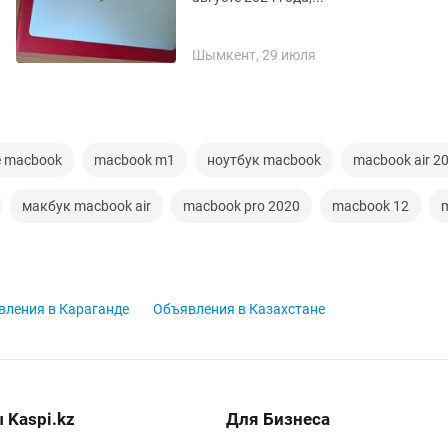
Шымкент, 29 июля
e macbook
macbook m1
ноутбук macbook
macbook air 2
макбук macbook air
macbook pro 2020
macbook 12
m
вления в Караганде
Объявления в Казахстане
 Kaspi.kz
Для Бизнеса