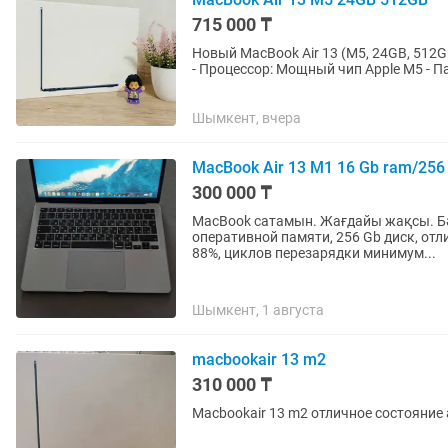
715 000 ₸
Новый MacBook Air 13 (M5, 24GB, 512GB) в запечатанном в
- Процессор: Мощный чип Apple M5 - 
скоростной SSD -...
Шымкент, вчера
MacBook Air 13 M1 16 Gb ram/256 
300 000 ₸
MacBook сатамын. Жағдайы жақсы. Бәр
оперативной памяти, 256 Gb диск, отл
88%, циклов перезарядки минимум...
Шымкент, 1 августа
macbookair 13 m2
310 000 ₸
M