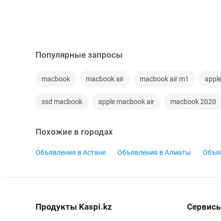
Популярные запросы
macbook
macbook air
macbook air m1
appl
ssd macbook
apple macbook air
macbook 2020
Похожие в городах
Объявления в Астане
Объявления в Алматы
Объя
Продукты Kaspi.kz
Сервисы