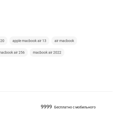
020
apple macbook air 13
air macbook
acbook air 256
macbook air 2022
9999
Бесплатно с мобильного