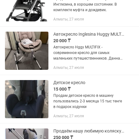
Инглезина, в хорошем состоянии. В
комплекте муфта и дождевик.
Алматы, 27 июля
Автокресло Inglesina Huggy MULTIFIX
20 000 ₸
Автокресло Hggy MULTIFIX -
современное кресло для самых
маленьких путешественников. Данная
модель идеально подходит для
Алматы, 27 июля
возрастной группы 0+ и обеспечивает
максимальный комфорт даже при
самых...
Детское кресло
15 000 ₸
Продам детское кресло в машину
пользовались 2-3 месяца 15 тыс тенге
в подарок ходунки
Алматы, 27 июля
Продаём нашу любимую коляску INGLEZINA 2 в 1
250 000 ₸