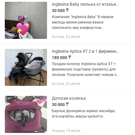
Inglesina Baby люлька от итальянский бренда
30 000 ₸
Компания "Inglesina Baby" В первые
месяцы жизни ребенка важно
обеспечить ему комфортное
положение лежа, позволяющее
Астана, 23 июля
свободно двигаться, спать и с
интересом наблюдать за
окружающими. Недопустимо...
Inglesina Aptica XT 2 в 1 фирменная StandUp
180 000 ₸
Продам коляску Inglesina Aptica XT +
фирменную подставку (кровать) для
люльки. Покупали комплект новым за
500 000 тг. Продаем за 180 000 тг.
Астана, 22 июля
Коляска в отличном состоянии,
пользовались очень мало и...
Детская коляска
30 000 ₸
Барлық функциясы жұмыс жасайды,
өте ыңғайлы, жақсы қалыпта.
Атырау, 19 июля