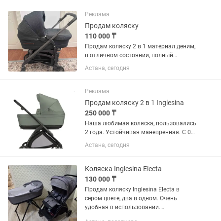
Реклама
Продам коляску
110 000 ₸
Продам коляску 2 в 1 материал деним,
в отличном состоянии, полный
комплект
Астана, сегодня
Реклама
Продам коляску 2 в 1 Inglesina
250 000 ₸
Наша любимая коляска, пользовались
2 года. Устойчивая маневренная. С 0
до 2 лет. Цвет фисташковый, очень
Астана, сегодня
красивый. В комплекте подножка для
дома, конверт для прогулочного блока,
сетки, ортопедический...
Коляска Inglesina Electa
130 000 ₸
Продам коляску Inglesina Electa в
сером цвете, два в одном. Очень
удобная в использовании.
Маневренная, устойчивая, проходимая