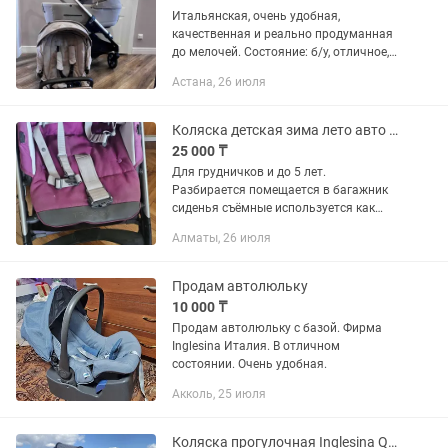
Итальянская, очень удобная,
качественная и реально продуманная
до мелочей. Состояние: б/у, отличное,
после химчистки! Покупали новой в
Астана, 26 июля
Есть чек Цена при покупке: 400 000 тг
Продаём за: 250 000...
Коляска детская зима лето авто кресло
25 000 ₸
Для грудничков и до 5 лет.
Разбирается помещается в багажник
сиденья съёмные используется как
автокресло. Полностью закрывается
Алматы, 26 июля
от ветра ножки прячутся в съе чехол
козырек можно снять можно
откинуть....
Продам автолюльку
10 000 ₸
Продам автолюльку с базой. Фирма
Inglesina Италия. В отличном
состоянии. Очень удобная.
Акколь, 25 июля
Коляска прогулочная Inglesina Quid 2