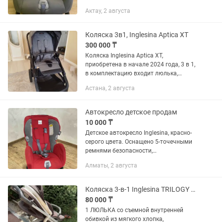
Актау, 2 августа
Коляска 3в1, Inglesina Aptica XT
300 000 ₸
Коляска Inglesina Aptica XT,
приобретена в начале 2024 года, 3 в 1,
в комплектацию входит люлька,
летний блок, и стойка для люльки, из
Астана, 2 августа
аксессуаров подстаканник. Широкая
зона закрытия козырька от...
Автокресло детское продам
10 000 ₸
Детское автокресло Inglesina, красно-
серого цвета. Оснащено 5-точечными
ремнями безопасности,
регулируемыми по высоте. Удобная
Алматы, 2 августа
форма сиденья и мягкие накладки
обеспечивают комфорт для ребенка....
Коляска 3-в-1 Inglesina TRILOGY Италия
80 000 ₸
1 ЛЮЛЬКА со съемной внутренней
обивкой из мягкого хлопка,