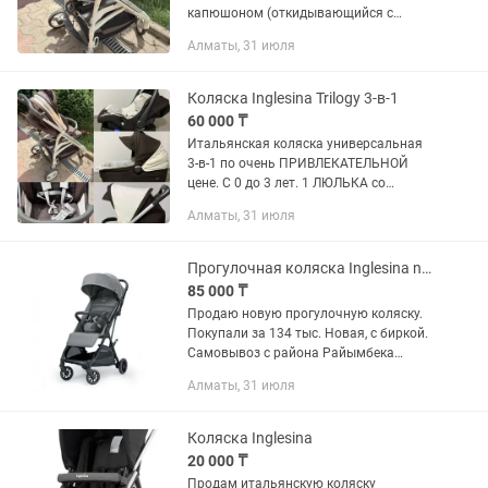
капюшоном (откидывающийся с
вентилируемым окошком),
Алматы, 31 июля
регулируемой спинкой, системой
вентиляции на дне, удобной ручкой для
переноски. 2...
Коляска Inglesina Trilogy 3-в-1
60 000 ₸
Итальянская коляска универсальная
3-в-1 по очень ПРИВЛЕКАТЕЛЬНОЙ
цене. С 0 до 3 лет. 1 ЛЮЛЬКА со
съемной внутренней обивкой из
Алматы, 31 июля
мягкого хлопка, капюшоном
(откидывающийся с вентилируемым
окошком),...
Прогулочная коляска Inglesina now
85 000 ₸
Продаю новую прогулочную коляску.
Покупали за 134 тыс. Новая, с биркой.
Самовывоз с района Райымбека
Розыбакиева. Возможен обмен на anex
Алматы, 31 июля
air z
Коляска Inglesina
20 000 ₸
Продам итальянскую коляску