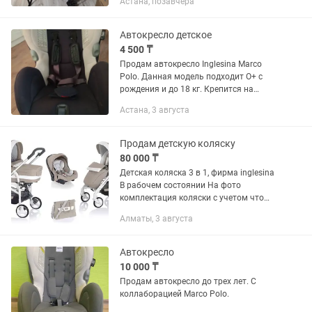
Астана, позавчера
везде. Люлька большого размера, с
ортопедическим матрасиком. В
идеальном...
Автокресло детское
4 500 ₸
Продам автокресло Inglesina Marco
Polo. Данная модель подходит О+ с
рождения и до 18 кг. Крепится на
ремень безопасности автомобиля
Астана, 3 августа
Продам детскую коляску
80 000 ₸
Детская коляска 3 в 1, фирма inglesina
В рабочем состоянии На фото
комплектация коляски с учетом что
она б/у
Алматы, 3 августа
Автокресло
10 000 ₸
Продам автокресло до трех лет. С
коллаборацией Marco Polo.