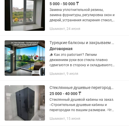
5 000 - 50 000 ₸
Замена уплотнительной резины,
замена фурнитуры, регулировка окон и
дверей, устранения испарения стекол,
изготовление москитных сеток, замена
Шымкент, 24 июня
стекло пакета. Мелкосрочки по дому.
Установка карниз,...
Турецкие балконы и закрываем Террасу
Договорная
🪵 Как это работает? Легким
движением руки все стекла плавно
сдвигаются в сторону и складываются
книжкой («гармошкой») у стены. В
Шымкент, 9 июля
теплый день ваш балкон или веранда
полностью открыты, а в непогоду —...
Стеклянные душевые перегородки
25 000 - 40 000 ₸
Стеклянный душевой кабины на заказ.
--Строительные душевые кабины и
перегородки по вашим размерам. -Что
вы получите; -Безопасное закаленное
Шымкент, 15 июня
стекло 8мм произведенное в России.
-Резка стекла и...