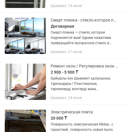
Шымкент, 14 июля
Смарт пленка - стекло которое подчиняется вам
Договорная
Смарт-пленка — стекло, которое
подчиняется вам! Одним нажатием
превращайте прозрачное стекло в
матовое. Защита приватности дома, в
Шымкент, 21 июля
офисе, в переговорной. Установка на
любое стекло — быстро и без...
Ремонт окон / Регулировка окон / Замена стекло пакетов
2 900 - 5 900 ₸
Қайырлы күн Шымкент қаласының
тұрғындары ! Пластикалық
терезелерді, есіктерді және
витраждарды жөндеу бойынша қызмет
Шымкент, 24 июня
көрсетеміз! Біз жұмысты тиімді және
уақытында орындаймыз!
-стеклопакеттерді...
Электрическая плита
20 000 ₸
Поверхность электрическая Midea , с
гарантией , поверхность новая было