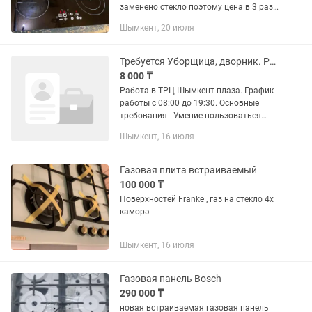
заменено стекло поэтому цена в 3 раза
меньше магазина
Шымкент, 20 июля
Требуется Уборщица, дворник. Работа в ТРЦ Шымкент плаза
8 000 ₸
Работа в ТРЦ Шымкент плаза. График
работы с 08:00 до 19:30. Основные
требования - Умение пользоваться
уборочным инвентарем и средствами
Шымкент, 16 июля
гигиены. Умение работать с
различными поверхностями (плитка,...
Газовая плита встраиваемый
100 000 ₸
Поверхностей Franke , газ на стекло 4х
каморә
Шымкент, 16 июля
Газовая панель Bosch
290 000 ₸
новая встраиваемая газовая панель