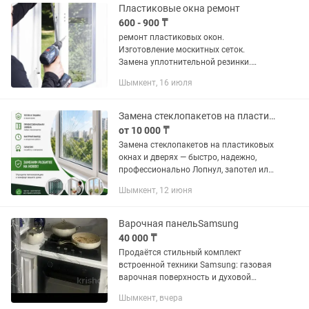
Пластиковые окна ремонт
600 - 900 ₸
ремонт пластиковых окон.
Изготовление москитных сеток.
Замена уплотнительной резинки.
Замена разбитого стекло пакета.
Шымкент, 16 июля
Восстановление геометрии створки.
Замена стеклопакетов на пластиковых окнах и дверях
от 10 000 ₸
Замена стеклопакетов на пластиковых
окнах и дверях — быстро, надежно,
профессионально Лопнул, запотел или
разбился стеклопакет? Не
Шымкент, 12 июня
переживайте — мы быстро решим
проблему. Приедем, аккуратно
сделаем...
Варочная панельSamsung
40 000 ₸
Продаётся стильный комплект
встроенной техники Samsung: газовая
варочная поверхность и духовой
шкаф.Шикарная духовка, выпекает
Шымкент, вчера
идеально, есть конвекция, обдув,