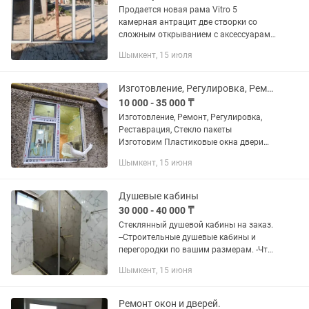
Продается новая рама Vitro 5
камерная антрацит две створки со
сложным открыванием с аксессуарами
REZE Стекло на ваш вкус сделаю
Шымкент, 15 июля
Коленное, мульти, сильвер, йодовое,
все есть
Изготовление, Регулировка, Ремонт, Реставрация пластиковые окна двери
10 000 - 35 000 ₸
Изготовление, Ремонт, Регулировка,
Реставрация, Стекло пакеты
Изготовим Пластиковые окна двери
витражи Алюминиевые Теплая серия
Шымкент, 15 июня
Москитные сетки Плиссе Форточки
Фасад
Душевые кабины
30 000 - 40 000 ₸
Стеклянный душевой кабины на заказ.
--Строительные душевые кабины и
перегородки по вашим размерам. -Что
вы получите; -Безопасное закаленное
Шымкент, 15 июня
стекло 8мм произведенное в России.
-Резка стекла и...
Ремонт окон и дверей.