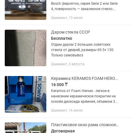
Bosch (вероятно, серия Serie 2 или Serie
4, поверхность — закаленное стекло
или эмаль). Вот готовый шаблон,
Шымкент, 15 июля
который вы можете скопировать и
дополнить: Заголовок:...
Даром стекла СССР
Бесплатно
Отдам даром 2 больших советских
стекла от дверей, размеры 69.5× 130.
Только самовывоз
Шымкент, 3 августа
Керамика KERAMOS FOAM HEROES 30мл жидкое стекло, CERAMIC.
16 000 ₸
Keramos от Foam Heroes - легкое в
нанесении керамическое покрытие на
основе диоксида кремния, объемом 30
ml (хватит на 3 авто) - придает
Шымкент, 16 июля
поверхности сильный гидрофобный
эффект - усиливает блеск ЛКП...
Пластиковое окно рама сложное открывания
Договорная