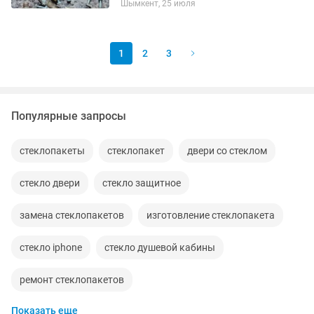
Шымкент, 25 июля
1
2
3
Популярные запросы
стеклопакеты
стеклопакет
двери со стеклом
стекло двери
стекло защитное
замена стеклопакетов
изготовление стеклопакета
стекло iphone
стекло душевой кабины
ремонт стеклопакетов
Показать еще
стеклопакеты замена изготовление