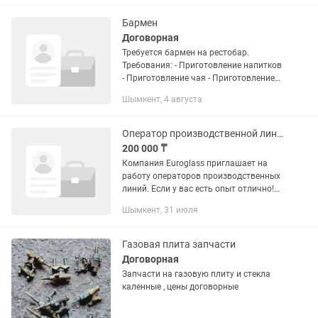
Варочная поверхность в чёрном
стекле,...
Бармен
Договорная
Требуется бармен на рестобар.
Требования: - Приготовление напитков
- Приготовление чая - Приготовление
лимонада - Умение работать с пивным
Шымкент, 4 августа
аппаратом - Знание классических
коктейлей - Контроль...
Оператор производственной линии
200 000 ₸
Компания Euroglass приглашает на
работу операторов производственных
линий. Если у вас есть опыт отлично!
Если нет научим! Что нужно делать?
Шымкент, 31 июля
Работать на автоматизированном
оборудовании (резка,...
Газовая плита запчасти
Договорная
Запчасти на газовую плиту и стекла
каленные , цены договорные