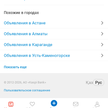
изготовление ремонт стеклопакетов
Похожие в городах
реставрация стекло
стекло для
стекло телефон
Объявления в Астане
окно стеклопакет
стекло для межкомнатные
Объявления в Алматы
стекло монтаж
Объявления в Караганде
Объявления в Усть-Каменогорске
Объявления в Актобе
Показать еще
Объявления в Актау
Қаз
Рус
© 2012-2026, АО «Kaspi Bank»
Объявления в Павлодаре
Пользовательское соглашение
Объявления в Уральске