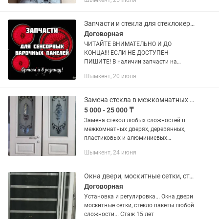
Шымкент, 25 июля
Запчасти и стекла для стеклокерамических плит. Каспи 0-0-12!
Договорная
ЧИТАЙТЕ ВНИМАТЕЛЬНО И ДО
КОНЦА!!! ЕСЛИ НЕ ДОСТУПЕН-
ПИШИТЕ! В наличии запчасти на
многие ходовые модели варочных
Шымкент, 20 июля
панелей, а именно: конфорки всех
видов и диаметров, силовые и
сенсорные модули...
Замена стекла в межкомнатных дверях
5 000 - 25 000 ₸
Замена стекол любых сложностей в
межкомнатных дверях, деревянных,
пластиковых и алюминиевых
изделиях. Большой ассортимент...
Шымкент, 24 июня
Окна двери, москитные сетки, стекло пакеты
Договорная
Установка и регулировка... Окна двери
москитные сетки, стекло пакеты любой
сложности... Стаж 15 лет