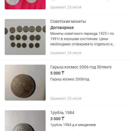
указана за все 4шт Можно по
Шымкент, 25 июля
отдельности 1)1 тенге , тенге...
Советские монеты
Договорная
Монеты советского периода 1925 г по
1991г.в хорошем состоянии. Цены
необходимо оговаривать отдельно и
они различаются исходя от года,
Шымкент, 24 июля
ценности, редкости и номинала.
Имеются также бумажные купюры...
Гарыш космос 2006 год 50тенге
5 000 ₸
Гарыш космос 2006год
Шымкент, 23 июля
1рубль 1984
3 000 ₸
1рубль 1984 д и менделеев