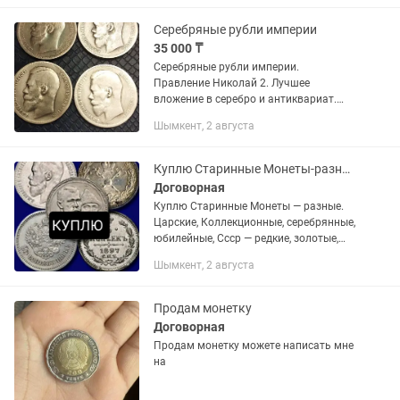
Серебряные рубли империи
35 000 ₸
Серебряные рубли империи.
Правление Николай 2. Лучшее
вложение в серебро и антиквариат.
Цена стоит за одну монету . Сегодня
Шымкент, 2 августа
цена серебро больше 100 долларов за
унцию
Куплю Старинные Монеты-разные
Договорная
Куплю Старинные Монеты — разные.
Царские, Коллекционные, серебрянные,
юбилейные, Ссср — редкие, золотые,
древние и другие.
Шымкент, 2 августа
Продам монетку
Договорная
Продам монетку можете написать мне
на