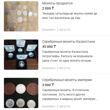
Монеты продается
2 000 ₸
Тиындар сатылады,әр жылғы күмімі де
мыс тан жасалғаны да бар
Шымкент, 3 августа
Серебряные монеты Казахстана
45 000 ₸
Серебряные монеты Казахстана .
петроглифы. Капсулу не вскрывали.
Цена стоит за одну монету.лучшее
вложение. Завтра дороже чем сегодня
Шымкент, 2 августа
Серебренные монеты империи
3 000 ₸
Серебряные монеты. В отличном
состоянии . Есть много других
серебряных и медных монет империи и
ранних советов . Цена стоит за одну
Шымкент, 2 августа
монету