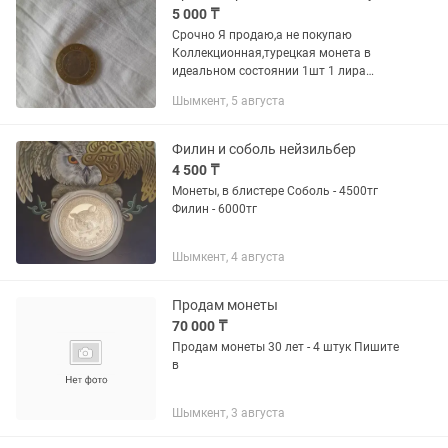
5 000 ₸
Срочно Я продаю,а не покупаю
Коллекционная,турецкая монета в
идеальном состоянии 1шт 1 лира
2020г Также есть услуга классический-
Шымкент, 5 августа
оздоровляющий массаж, 40 мин-
10000 Для коллекционеров и...
Филин и соболь нейзильбер
4 500 ₸
Монеты, в блистере Соболь - 4500тг
Филин - 6000тг
Шымкент, 4 августа
Продам монеты
70 000 ₸
Продам монеты 30 лет - 4 штук Пишите
в
Шымкент, 3 августа