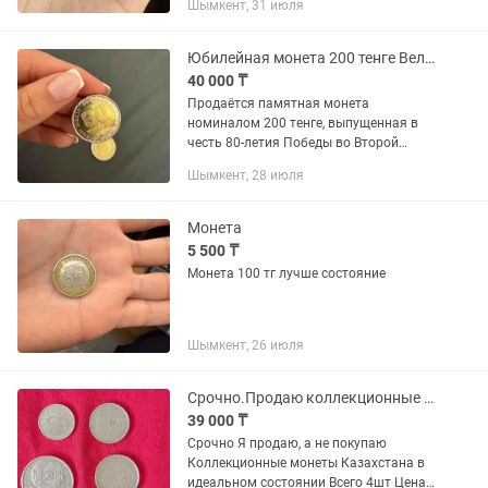
Шымкент, 31 июля
Юбилейная монета 200 тенге Великая Победа 1945-2025
40 000 ₸
Продаётся памятная монета
номиналом 200 тенге, выпущенная в
честь 80-летия Победы во Второй
мировой войне. Монета посвящена
Шымкент, 28 июля
великому историческому событию и
станет отличным экземпляром для...
Монета
5 500 ₸
Монета 100 тг лучше состояние
Шымкент, 26 июля
Срочно.Продаю коллекционные монеты Казахстана, 4шт
39 000 ₸
Срочно Я продаю, а не покупаю
Коллекционные монеты Казахстана в
идеальном состоянии Всего 4шт Цена