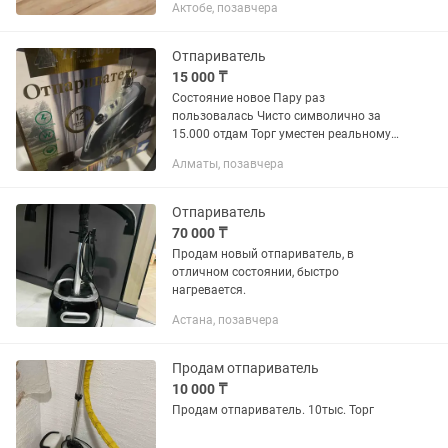
Актобе, позавчера
хорошо разглаживает складки и
освежает вещи паром. - мощность
1300 Вт -...
Отпариватель
15 000 ₸
Состояние новое Пару раз
пользовалась Чисто символично за
15.000 отдам Торг уместен реальному
покупателю Срочно заберите до
Алматы, позавчера
воскресения Район туздыбастау или
доставка за ваш счет
Отпариватель
70 000 ₸
Продам новый отпариватель, в
отличном состоянии, быстро
нагревается.
Астана, позавчера
Продам отпариватель
10 000 ₸
Продам отпариватель. 10тыс. Торг