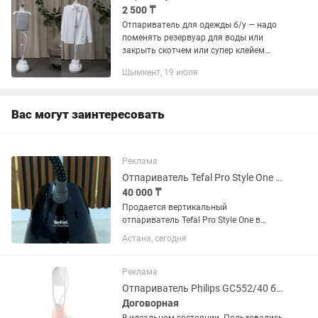
2 500 ₸
Отпариватель для одежды б/у — надо
поменять резервуар для воды или
закрыть скотчем или супер клейем
Рабочий. Новые стоят от 28 000 тг, а
Шымкент, 19 июля
вам почти бесплатно 📍 Город:
Шымкент 📞 Пишите или звоните
Вас могут заинтересовать
Реклама
Отпариватель Tefal Pro Style One Черный
40 000 ₸
Продается вертикальный
отпариватель Tefal Pro Style One в
хорошем состоянии Отлично подходит
Астана, сегодня
для быстрого отпаривания рубашек,
платьев, костюмов, шторы и
деликатных тканей. Характеристики: ...
Реклама
Отпариватель Philips GC552/40 белый, розовый
Договорная