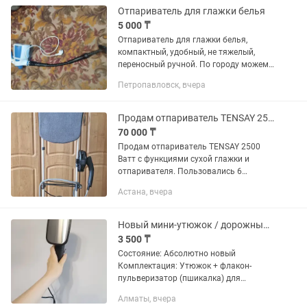
Отпариватель для глажки белья
5 000 ₸
Отпариватель для глажки белья,
компактный, удобный, не тяжелый,
переносный ручной. По городу можем
доставить.
Петропавловск, вчера
Продам отпариватель TENSAY 2500 Ватт
70 000 ₸
Продам отпариватель TENSAY 2500
Ватт с функциями сухой глажки и
отпаривателя. Пользовались 6
месяцев, брали для дочери - она
Астана, вчера
уезжает на учёбу, в этой связи
надобность в нём отсутствует.
Новый мини-утюжок / дорожный отпариватель для одежды
3 500 ₸
Состояние: Абсолютно новый
Комплектация: Утюжок + флакон-
пульверизатор (пшикалка) для
увлажнения ткани. Невероятно лёгкий!
Алматы, вчера
Описание: Продам стильный и очень