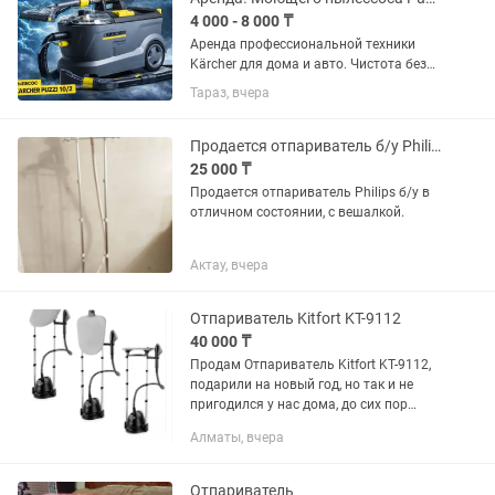
4 000 - 8 000 ₸
Аренда профессиональной техники
Kärcher для дома и авто. Чистота без
лишней воды и без вреда для
Тараз, вчера
здоровья. Пароочиститель Kärcher SC
4 EasyFix Premium • Удаляет до 99,99%
бактерий • Без химии —...
Продается отпариватель б/у Philips
25 000 ₸
Продается отпариватель Philips б/у в
отличном состоянии, с вешалкой.
Актау, вчера
Отпариватель Kitfort KT-9112
40 000 ₸
Продам Отпариватель Kitfort KT-9112,
подарили на новый год, но так и не
пригодился у нас дома, до сих пор
лежит новым в коробке. Цена в
Алматы, вчера
технодоме 63тыс, продам за 40тыс,
чеки имеются
Отпариватель