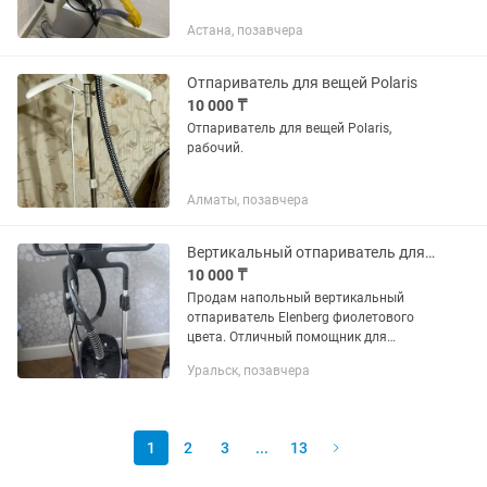
Астана, позавчера
Отпариватель для вещей Polaris
10 000 ₸
Отпариватель для вещей Polaris,
рабочий.
Алматы, позавчера
Вертикальный отпариватель для одежды Elenberg
10 000 ₸
Продам напольный вертикальный
отпариватель Elenberg фиолетового
цвета. Отличный помощник для
быстрого разглаживания одежды,
Уральск, позавчера
шторы и деликатных тканей.
1
2
3
...
13