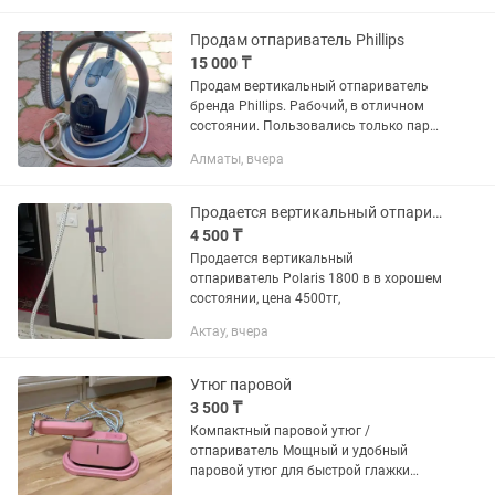
компактный дорожный утюжок
(черный с...
Продам отпариватель Phillips
15 000 ₸
Продам вертикальный отпариватель
бренда Phillips. Рабочий, в отличном
состоянии. Пользовались только пару
раз. Может понадобится у кого есть
Алматы, вчера
бутик одежды
Продается вертикальный отпариватель
4 500 ₸
Продается вертикальный
отпариватель Polaris 1800 в в хорошем
состоянии, цена 4500тг,
Актау, вчера
Утюг паровой
3 500 ₸
Компактный паровой утюг /
отпариватель Мощный и удобный
паровой утюг для быстрой глажки
одежды. Нагревается за 20–30 секунд,