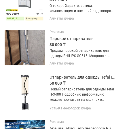
О товаре Характеристики,
комплектация и внешний вид товара
могут быть изменены производителем
Алматы, вчера
без предварительного уведомления и
могут отличаться от указанных в
каталоге...
Реклама
Паровой отпариватель
30 000 ₸
Продам паровой отпариватель для
одежды PHILIPS GC515. Мощность:
1500 Вт, Постоянная подача пара: 35 г/
Алматы, вчера
мин, Объем резервуара: 1л. Состояние
нового. В комплекте тефлоновая
варежка для защиты рук от...
Отпариватель для одежды Tefal IT-3480
50 000 ₸
Новый отпариватель для одежды Tefal
IT-3480 Подробную информацию
можете прочитать на скринах в
разделе фотографий.
Усть-Каменогорск, вчера
Реклама
Аренда! Моющего пылессоса Puzzi 10/2, Парогенератора, мойка выс давления