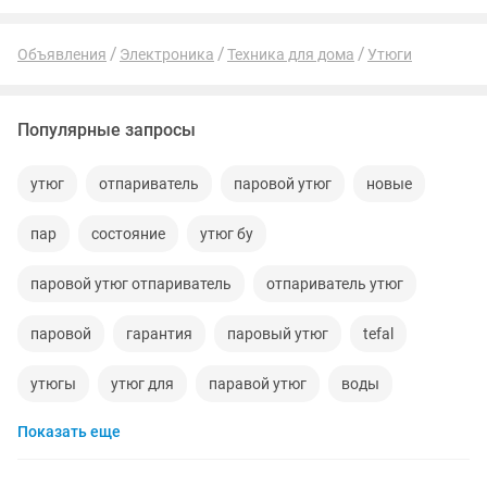
Объявления
Электроника
Техника для дома
Утюги
Популярные запросы
утюг
отпариватель
паровой утюг
новые
пар
состояние
утюг бу
паровой утюг отпариватель
отпариватель утюг
паровой
гарантия
паровый утюг
tefal
утюгы
утюг для
паравой утюг
воды
Показать еще
пароочиститель
поровой утюг
утюк
утюг паром
офисы
корпуса
портативная