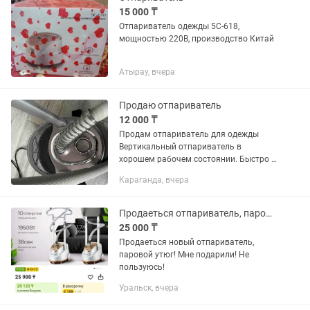
15 000 ₸
Отпариватель одежды 5C-618,
мощностью 220В, производство Китай
Атырау, вчера
Продаю отпариватель
12 000 ₸
Продам отпариватель для одежды
Вертикальный отпариватель в
хорошем рабочем состоянии. Быстро и
эффективно разглаживает одежду,
Караганда, вчера
подходит для рубашек, платьев,
костюмов, шторы и деликатных...
Продаеться отпариватель, паровой утюг
25 000 ₸
Продаеться новый отпариватель,
паровой утюг! Мне подарили! Не
пользуюсь!
Уральск, вчера